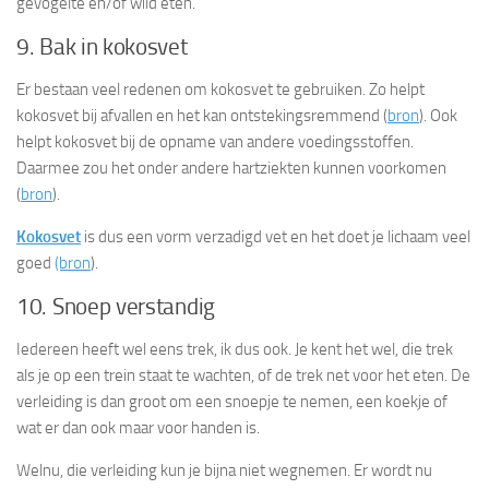
gevogelte en/of wild eten.
9. Bak in kokosvet
Er bestaan veel redenen om kokosvet te gebruiken. Zo helpt
kokosvet bij afvallen en het kan ontstekingsremmend (
bron
). Ook
helpt kokosvet bij de opname van andere voedingsstoffen.
Daarmee zou het onder andere hartziekten kunnen voorkomen
(
bron
).
Kokosvet
is dus een vorm verzadigd vet en het doet je lichaam veel
goed
(bron
).
10. Snoep verstandig
Iedereen heeft wel eens trek, ik dus ook. Je kent het wel, die trek
als je op een trein staat te wachten, of de trek net voor het eten. De
verleiding is dan groot om een snoepje te nemen, een koekje of
wat er dan ook maar voor handen is.
Welnu, die verleiding kun je bijna niet wegnemen. Er wordt nu