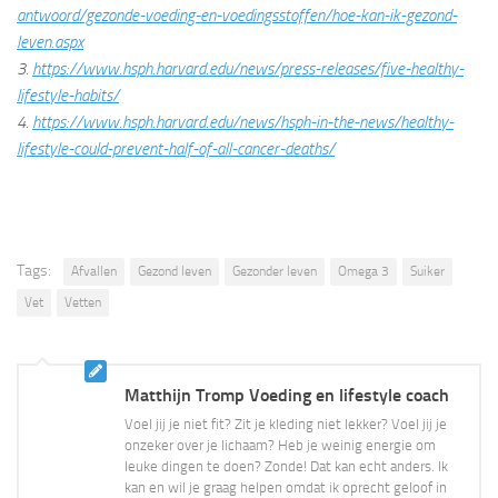
antwoord/gezonde-voeding-en-voedingsstoffen/hoe-kan-ik-gezond-
leven.aspx
3.
https://www.hsph.harvard.edu/news/press-releases/five-healthy-
lifestyle-habits/
4.
https://www.hsph.harvard.edu/news/hsph-in-the-news/healthy-
lifestyle-could-prevent-half-of-all-cancer-deaths/
Tags:
Afvallen
Gezond leven
Gezonder leven
Omega 3
Suiker
Vet
Vetten
Matthijn Tromp Voeding en lifestyle coach
Voel jij je niet fit? Zit je kleding niet lekker? Voel jij je
onzeker over je lichaam? Heb je weinig energie om
leuke dingen te doen? Zonde! Dat kan echt anders. Ik
kan en wil je graag helpen omdat ik oprecht geloof in