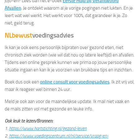
jojo-en? Lees dan het e-boek
Eerste Hulp bij Verantwoord
Afvallen
. Je ontdekt waarom al je vorige pogingen niet lukten. En je
leert wat wel werkt. Het werkt voor 100%, dat garandeer ik je. Zo
niet, geld terug.
NLbewust
voedingsadvies
Ik kan je ook eens persoonlijk bijpraten over gezond eten, niet
chronisch ziek worden (wie wil dat nou op latere leeftijd) en afvallen.
Tijdens een online gesprek kunnen we prima op jouw persoonlijke
situatie ingaan en kan ik je voorzien van bruikbare tips en inzichten.
Boek dus ook een
online consult voor voedingsadvies
. Ik zit vrij vol,
maar ik reageer wel binnen 24 uur.
Meld je ook aan voor de maandelijkse update. Ik mail niet vaak en
de mails zitten vol met gezonde en leuke info.
Ook leuk te lezen/Bronnen:
1.
https://www.hartstichting.nl/gezond-leven
2.
https://www.voedingscentrum.nl/nl/service/vraag-en-