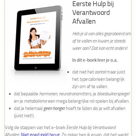
Eerste Hulp bij
Verantwoord
Afvallen
Heb je al van alles geprobeerd om
af te vallen en kwam je steeds
weer aan? Dat kan echt anders!
In dit e-boek leer je o.a.
dat niet het
aantal
maar juist
het
type
calorieën belangrijk
zijn om af te vallen.
dat bepaalde
hormonen
,
neurotransmitters
, je
bloedsuikerspiegel
en je
metabolisme
een mega belangrijke rol spelen bij afvallen.
dat je helemaal
geen honger
hoeft te lijden als je wilt afvallen
(juist niet!).
Volg de stappen van het e-boek
Eerste Hulp bij Verantwoord
Afvallen
.
Niet goed geld terug
. Zo zeker ben ik ervan, dat het werkt.