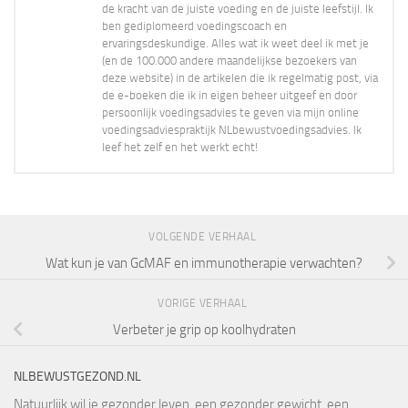
de kracht van de juiste voeding en de juiste leefstijl. Ik
ben gediplomeerd voedingscoach en
ervaringsdeskundige. Alles wat ik weet deel ik met je
(en de 100.000 andere maandelijkse bezoekers van
deze website) in de artikelen die ik regelmatig post, via
de e-boeken die ik in eigen beheer uitgeef en door
persoonlijk voedingsadvies te geven via mijn online
voedingsadviespraktijk NLbewustvoedingsadvies. Ik
leef het zelf en het werkt echt!
VOLGENDE VERHAAL
Wat kun je van GcMAF en immunotherapie verwachten?
VORIGE VERHAAL
Verbeter je grip op koolhydraten
NLBEWUSTGEZOND.NL
Natuurlijk wil je gezonder leven, een gezonder gewicht, een