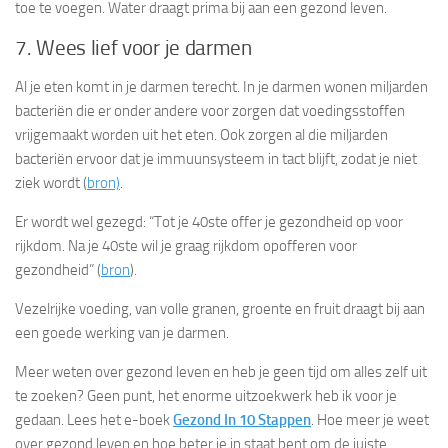
toe te voegen. Water draagt prima bij aan een gezond leven.
7. Wees lief voor je darmen
Al je eten komt in je darmen terecht. In je darmen wonen miljarden
bacteriën die er onder andere voor zorgen dat voedingsstoffen
vrijgemaakt worden uit het eten. Ook zorgen al die miljarden
bacteriën ervoor dat je immuunsysteem in tact blijft, zodat je niet
ziek wordt (
bron)
.
Er wordt wel gezegd: “Tot je 40ste offer je gezondheid op voor
rijkdom. Na je 40ste wil je graag rijkdom opofferen voor
gezondheid” (
bron
).
Vezelrijke voeding, van volle granen, groente en fruit draagt bij aan
een goede werking van je darmen.
Meer weten over gezond leven en heb je geen tijd om alles zelf uit
te zoeken? Geen punt, het enorme uitzoekwerk heb ik voor je
gedaan. Lees het e-boek
Gezond In 10 Stappen
. Hoe meer je weet
over gezond leven en hoe beter je in staat bent om de juiste