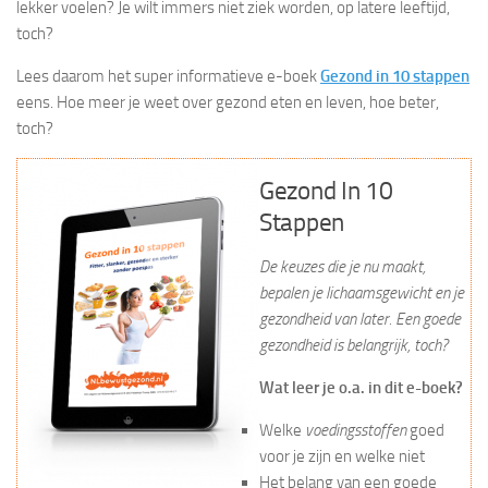
lekker voelen? Je wilt immers niet ziek worden, op latere leeftijd,
toch?
Lees daarom het super informatieve e-boek
Gezond in 10 stappen
eens. Hoe meer je weet over gezond eten en leven, hoe beter,
toch?
Gezond In 10
Stappen
De keuzes die je nu maakt,
bepalen je lichaamsgewicht en je
gezondheid van later. Een goede
gezondheid is belangrijk, toch?
Wat leer je o.a. in dit e-boek?
Welke
voedingsstoffen
goed
voor je zijn en welke niet
Het belang van een goede