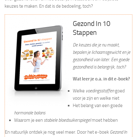
keuzes te maken. En dat is de bedoeling, toch?
Gezond In 10
Stappen
De keuzes die je nu maakt,
bepalen je lichaamsgewicht en je
gezondheid van later. Een goede
gezondheid is belangrijk, toch?
Wat leer je o.a. in dit e-boek?
Welke
voedingsstoffen
goed
voor je zijn en welke niet
Het belang van een goede
hormonale balans
Waarom je een
stabiele bloedsuikerspiegel
moet hebben
En natuurlijk ontdek je nog veel meer. Door het e-boek
Gezond In