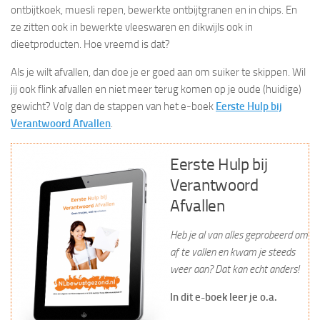
ontbijtkoek, muesli repen, bewerkte ontbijtgranen en in chips. En
ze zitten ook in bewerkte vleeswaren en dikwijls ook in
dieetproducten. Hoe vreemd is dat?
Als je wilt afvallen, dan doe je er goed aan om suiker te skippen. Wil
jij ook flink afvallen en niet meer terug komen op je oude (huidige)
gewicht? Volg dan de stappen van het e-boek
Eerste Hulp bij
Verantwoord Afvallen
.
Eerste Hulp bij
Verantwoord
Afvallen
Heb je al van alles geprobeerd om
af te vallen en kwam je steeds
weer aan? Dat kan echt anders!
In dit e-boek leer je o.a.