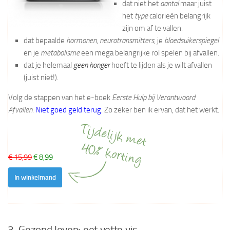
dat niet het
aantal
maar juist
het
type
calorieën belangrijk
zijn om af te vallen.
dat bepaalde
hormonen
,
neurotransmitters
, je
bloedsuikerspiegel
en je
metabolisme
een mega belangrijke rol spelen bij afvallen.
dat je helemaal
geen honger
hoeft te lijden als je wilt afvallen
(juist niet!).
Volg de stappen van het e-boek
Eerste Hulp bij Verantwoord
Afvallen
.
Niet goed geld terug
. Zo zeker ben ik ervan, dat het werkt.
€ 15,99
€ 8,99
In winkelmand
3. Gezond leven: eet vette vis