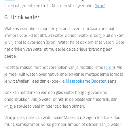
halen uit groente en fruit. Dit is een stuk gezonder (
bron
).
6. Drink water
Water is essentieel voor een gezond leven. Je lichaam bestaat
immers voor 70 tot 80% uit water. Zonder water droog je uit en kom
je vrij snel te overlijden (
bron
). Water helpt ook om af te vallen. Door
het drinken van water stimuleer je de calorieverbranding een
beetje.
Heeft te maken met het versnellen van je metabolisme (
bron
). Als
je meer wilt weten over het versnellen van je metabolisme (omdat
je wilt afvallen) lees dan e-boek
Je Metabolisme Boosten
eens.
Ook kan het drinken van een glas water hongergevoelens
onderdrukken. Als je water drinkt, in de plaats van frisdrank, dan
krijg je sowieso veel minder calorieën binnen.
Vind je de smaak van water saai? Maak dan je eigen frisdrank door
munt, komkommer, verse gember, limoen of citroen aan je water