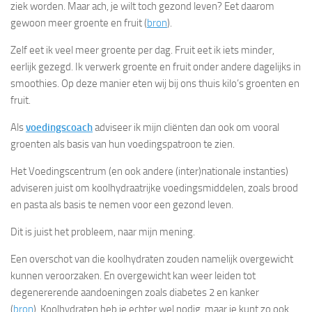
ziek worden. Maar ach, je wilt toch gezond leven? Eet daarom
gewoon meer groente en fruit (
bron
).
Zelf eet ik veel meer groente per dag. Fruit eet ik iets minder,
eerlijk gezegd. Ik verwerk groente en fruit onder andere dagelijks in
smoothies. Op deze manier eten wij bij ons thuis kilo’s groenten en
fruit.
Als
voedingscoach
adviseer ik mijn cliënten dan ook om vooral
groenten als basis van hun voedingspatroon te zien.
Het Voedingscentrum (en ook andere (inter)nationale instanties)
adviseren juist om koolhydraatrijke voedingsmiddelen, zoals brood
en pasta als basis te nemen voor een gezond leven.
Dit is juist het probleem, naar mijn mening.
Een overschot van die koolhydraten zouden namelijk overgewicht
kunnen veroorzaken. En overgewicht kan weer leiden tot
degenererende aandoeningen zoals diabetes 2 en kanker
(
bron
). Koolhydraten heb je echter wel nodig, maar je kunt zo ook