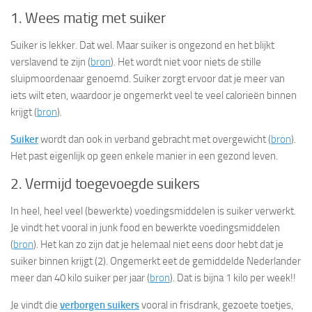
1. Wees matig met suiker
Suiker is lekker. Dat wel. Maar suiker is ongezond en het blijkt
verslavend te zijn (
bron
). Het wordt niet voor niets de stille
sluipmoordenaar genoemd. Suiker zorgt ervoor dat je meer van
iets wilt eten, waardoor je ongemerkt veel te veel calorieën binnen
krijgt (
bron
).
Suiker
wordt dan ook in verband gebracht met overgewicht (
bron
).
Het past eigenlijk op geen enkele manier in een gezond leven.
2. Vermijd toegevoegde suikers
In heel, heel veel (bewerkte) voedingsmiddelen is suiker verwerkt.
Je vindt het vooral in junk food en bewerkte voedingsmiddelen
(
bron
). Het kan zo zijn dat je helemaal niet eens door hebt dat je
suiker binnen krijgt (2). Ongemerkt eet de gemiddelde Nederlander
meer dan 40 kilo suiker per jaar (
bron
). Dat is bijna 1 kilo per week!!
Je vindt die
verborgen suikers
vooral in frisdrank, gezoete toetjes,