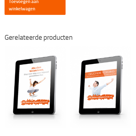
Toevoegen aan
€ 15,99.
€ 8,99.
winkelwagen
Gerelateerde producten