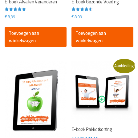
E-boek Afvallen Veranderen
E-boek Gezonde Voeding
Gewaardeerd
Gewaardeerd
€
8,99
€
8,99
5.00
4.60
uit 5
uit 5
Toevoegen aan
Toevoegen aan
winkelwagen
winkelwagen
Aanbieding!
E-boek Pakketkorting