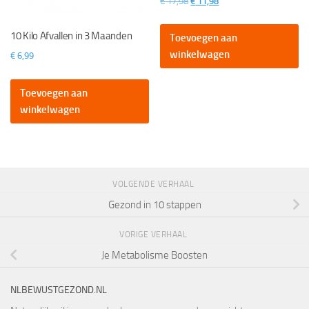
Oorspronkelijke
Huidige
€
17,98
€
11,98
prijs
prijs
was:
is:
10 Kilo Afvallen in 3 Maanden
Toevoegen aan
€ 17,98.
€ 11,98.
winkelwagen
€
6,99
Toevoegen aan
winkelwagen
VOLGENDE VERHAAL
Gezond in 10 stappen
VORIGE VERHAAL
Je Metabolisme Boosten
NLBEWUSTGEZOND.NL