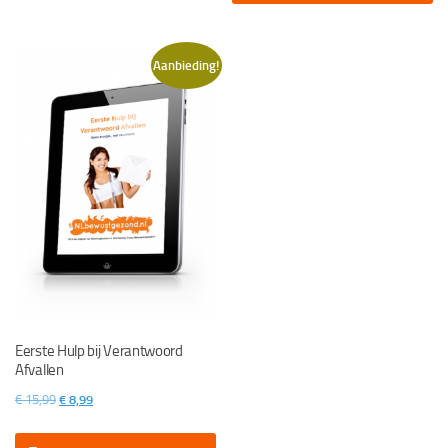
Aanbieding!
Eerste Hulp bij Verantwoord
Afvallen
Oorspronkelijke
Huidige
€
15,99
€
8,99
prijs
prijs
was:
is: