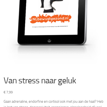
Van stress naar geluk
€
7,99
Gaan adrenaline, endorfine en cortisol ook met jou aan de haal? Heb