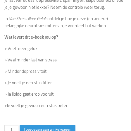
je last van stress, depressiviteit, spanningen, slapeloosheid of voel
je je gewoon niet lekker? Neem de controle weer terug.
In
Van Stress Naar Geluk
ontdek je hoe je deze (en andere)
belangrijke neurotransmitters in je voordeel laat werken.
Wat levert dit e-boek jou op?
> Veel meer geluk
> Veel minder last van stress
> Minder depressiviteit
> Je voelt je een stuk fitter
> Je libido gaat erop vooruit
>Je voelt je gewoon een stuk beter
Van
Toevoegen aan winkelwagen