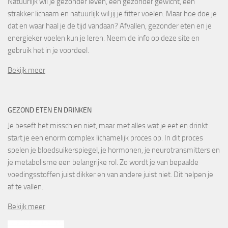
Natuurlijk wil je gezonder leven, een gezonder gewicht, een
strakker lichaam en natuurlijk wil jij je fitter voelen. Maar hoe doe je
dat en waar haal je de tijd vandaan? Afvallen, gezonder eten en je
energieker voelen kun je leren. Neem de info op deze site en
gebruik het in je voordeel.
Bekijk meer
GEZOND ETEN EN DRINKEN
Je beseft het misschien niet, maar met alles wat je eet en drinkt
start je een enorm complex lichamelijk proces op. In dit proces
spelen je bloedsuikerspiegel, je hormonen, je neurotransmitters en
je metabolisme een belangrijke rol. Zo wordt je van bepaalde
voedingsstoffen juist dikker en van andere juist niet. Dit helpen je
af te vallen.
Bekijk meer