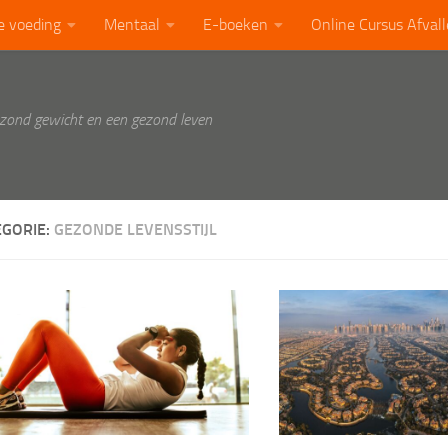
e voeding
Mentaal
E-boeken
Online Cursus Afval
ezond gewicht en een gezond leven
EGORIE:
GEZONDE LEVENSSTIJL