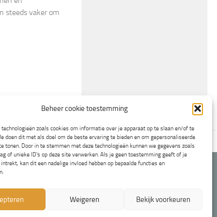
onen en
gen steeds vaker om
Beheer cookie toestemming
technologieën zoals cookies om informatie over je apparaat op te slaan en/of te
e doen dit met als doel om de beste ervaring te bieden en om gepersonaliseerde
en
Cookiebeleid (EU)
 te tonen. Door in te stemmen met deze technologieën kunnen we gegevens zoals
ag of unieke ID's op deze site verwerken. Als je geen toestemming geeft of je
ntrekt, kan dit een nadelige invloed hebben op bepaalde functies en
n.
epteren
Weigeren
Bekijk voorkeuren