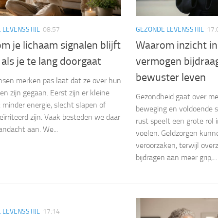
 LEVENSSTIJL
08:57
GEZONDE LEVENSSTIJL
17:
 je lichaam signalen blijft
Waarom inzicht i
als je te lang doorgaat
vermogen bijdraa
bewuster leven
sen merken pas laat dat ze over hun
n zijn gegaan. Eerst zijn er kleine
Gezondheid gaat over me
: minder energie, slecht slapen of
beweging en voldoende sl
geïrriteerd zijn. Vaak besteden we daar
rust speelt een grote rol
andacht aan. We...
voelen. Geldzorgen kunn
veroorzaken, terwijl overz
bijdragen aan meer grip,...
 LEVENSSTIJL
17:14