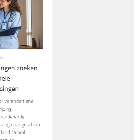
38
lingen zoeken
bele
ssingen
r verandert snel
jzing,
eranderende
vraag naar geschikte
rland. Vooral