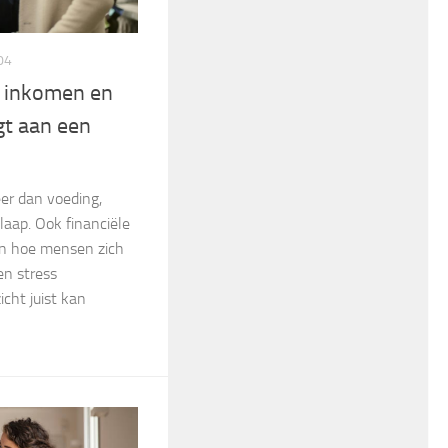
04
n inkomen en
gt aan een
er dan voeding,
aap. Ook financiële
 in hoe mensen zich
en stress
icht juist kan