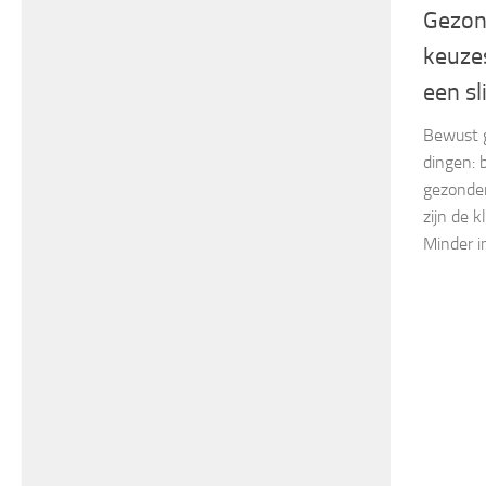
Gezon
keuze
een sl
Bewust g
dingen: 
gezonder
zijn de 
Minder i