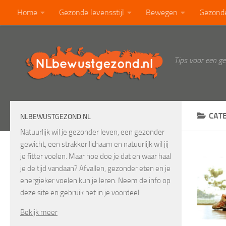
Home
Gezonde levensstijl
Bewegen
Gezond
Doorgaan naar inhoud
Calorietabel
Blog
Tips voor een g
CAT
NLBEWUSTGEZOND.NL
Natuurlijk wil je gezonder leven, een gezonder
gewicht, een strakker lichaam en natuurlijk wil jij
je fitter voelen. Maar hoe doe je dat en waar haal
je de tijd vandaan? Afvallen, gezonder eten en je
energieker voelen kun je leren. Neem de info op
deze site en gebruik het in je voordeel.
Bekijk meer