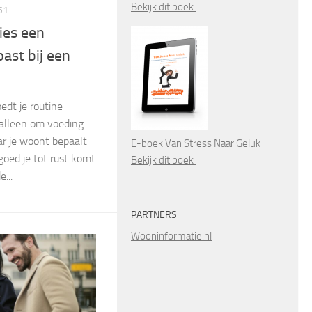
Bekijk dit boek
51
ies een
ast bij een
dt je routine
 alleen om voeding
ar je woont bepaalt
E-boek Van Stress Naar Geluk
goed je tot rust komt
Bekijk dit boek
...
PARTNERS
Wooninformatie.nl