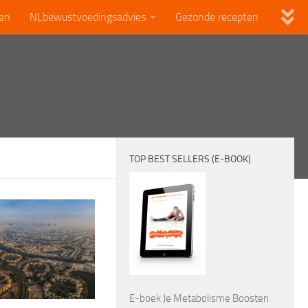
len
NLbewustvoedingsadvies
Gezonde recepten
TOP BEST SELLERS (E-BOOK)
E-boek Je Metabolisme Boosten