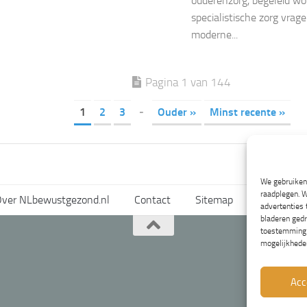
ouderenzorg, begeleid w
specialistische zorg vra
moderne...
Pagina 1 van 144
1
2
3
-
Ouder »
Minst recente »
We gebruiken 
raadplegen. W
ver NLbewustgezond.nl
Contact
Sitemap
Voorwaard
advertenties
bladeren gedr
toestemming i
mogelijkhede
Acc