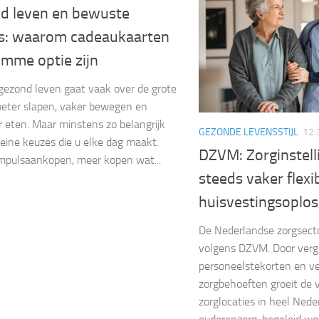
d leven en bewuste
s: waarom cadeaukaarten
imme optie zijn
ezond leven gaat vaak over de grote
beter slapen, vaker bewegen en
 eten. Maar minstens zo belangrijk
GEZONDE LEVENSSTIJL
12:
kleine keuzes die u elke dag maakt.
DZVM: Zorginstel
mpulsaankopen, meer kopen wat...
steeds vaker flexi
huisvestingsoplo
De Nederlandse zorgsecto
volgens DZVM. Door vergri
personeelstekorten en v
zorgbehoeften groeit de 
zorglocaties in heel Nede