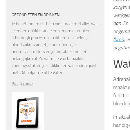
zorgen 
werkgere
GEZOND ETEN EN DRINKEN
aan. En 
Je beseft het misschien niet, maar met alles wat
je eet en drinkt start je een enorm complex
ongemakk
lichamelijk proces op. In dit proces spelen je
(
bron
) e
bloedsuikerspiegel, je hormonen, je
negatiev
neurotransmitters en je metabolisme een
belangrijke rol. Zo wordt je van bepaalde
Wat
voedingsstoffen juist dikker en van andere juist
niet. Dit helpen je af te vallen.
Adrenal
Bekijk meer
maakt d
functie.
bloeddruk
In situ
handig 