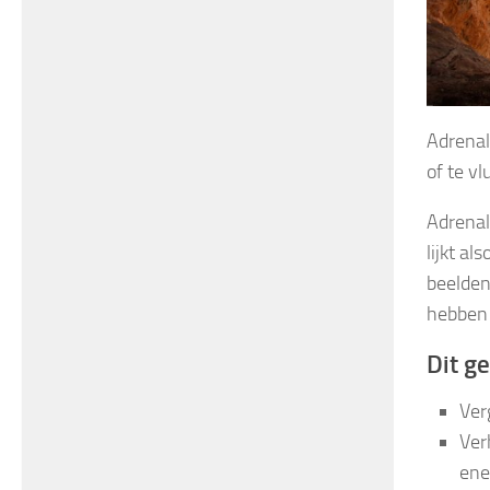
Adrenal
of te vl
Adrenal
lijkt a
beelden
hebben i
Dit g
Ver
Ver
ene