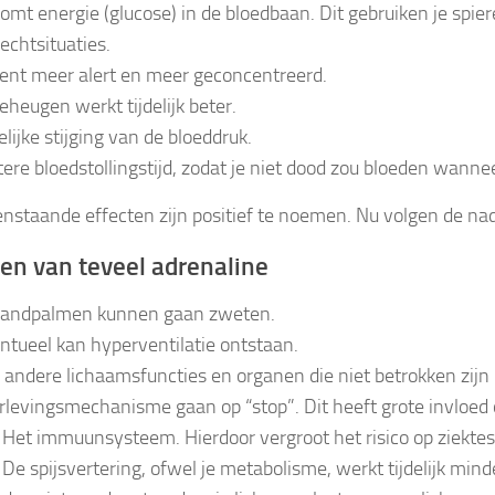
komt energie (glucose) in de bloedbaan. Dit gebruiken je spier
vechtsituaties.
bent meer alert en meer geconcentreerd.
geheugen werkt tijdelijk beter.
elijke stijging van de bloeddruk.
tere bloedstollingstijd, zodat je niet dood zou bloeden wann
nstaande effecten zijn positief te noemen. Nu volgen de nad
en van teveel adrenaline
handpalmen kunnen gaan zweten.
ntueel kan hyperventilatie ontstaan.
e andere lichaamsfuncties en organen die niet betrokken zijn 
rlevingsmechanisme gaan op “stop”. Dit heeft grote invloed 
Het immuunsysteem. Hierdoor vergroot het risico op ziektes 
De spijsvertering, ofwel je metabolisme, werkt tijdelijk mind