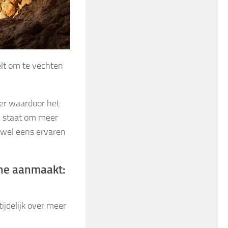
elt om te vechten
ter waardoor het
in staat om meer
d wel eens ervaren
ine aanmaakt:
ijdelijk over meer