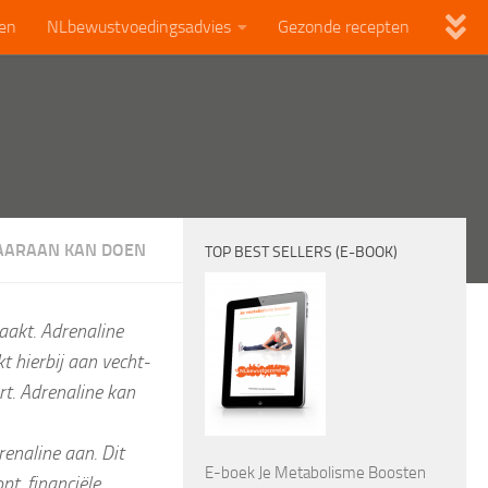
len
NLbewustvoedingsadvies
Gezonde recepten
DAARAAN KAN DOEN
TOP BEST SELLERS (E-BOOK)
aakt. Adrenaline
t hierbij aan vecht-
rt. Adrenaline kan
enaline aan. Dit
E-boek Je Metabolisme Boosten
pt, financiële