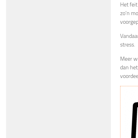
Het feit
zo’n mo
voorgep
Vandaar
stress.
Meer we
dan he
voordee