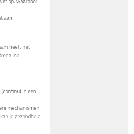
svet op, waardoor
mt aan.
aam heeft het
drenaline
 (continu) in een
andere mechanismen
 kan je gezondheid