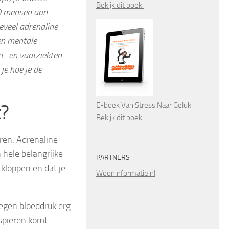
Bekijk dit boek
00 mensen aan
eveel adrenaline
 en mentale
t- en vaatziekten
 je hoe je de
t?
E-boek Van Stress Naar Geluk
Bekijk dit boek
ren. Adrenaline
 hele belangrijke
PARTNERS
 kloppen en dat je
Wooninformatie.nl
tegen bloeddruk erg
 spieren komt.