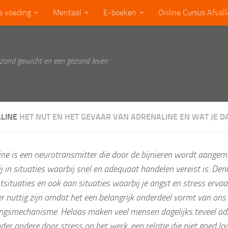
e voeding
Mentaal
E-boeken
Online Cursus Afval
ezond gewicht en een gezond leven
LINE
HET NUT EN HET GEVAAR VAN ADRENALINE EN WAT JE 
ine is een neurotransmitter die door de bijnieren wordt aangem
j in situaties waarbij snel en adequaat handelen vereist is. Denk
tsituaties en ook aan situaties waarbij je angst en stress ervaa
r nuttig zijn omdat het een belangrijk onderdeel vormt van ons
ingsmechanisme. Helaas maken veel mensen dagelijks teveel adr
er andere door stress op het werk, een relatie die niet goed loo