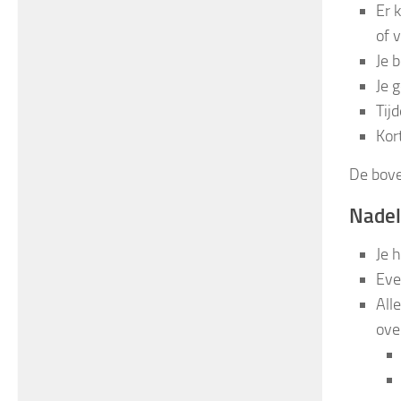
Er 
of 
Je 
Je 
Tijd
Kor
De bove
Nadel
Je 
Eve
All
ove