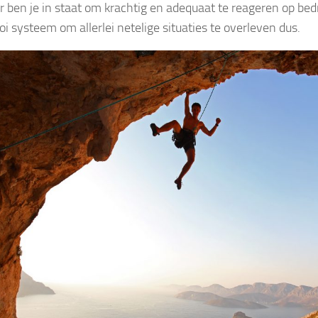
r ben je in staat om krachtig en adequaat te reageren op bed
i systeem om allerlei netelige situaties te overleven dus.