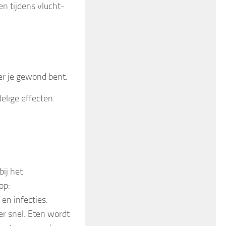
en tijdens vlucht-
eer je gewond bent.
elige effecten.
bij het
op:
en infecties.
er snel. Eten wordt