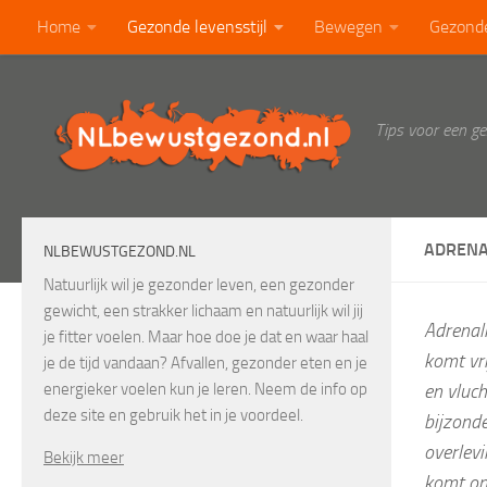
Home
Gezonde levensstijl
Bewegen
Gezond
Doorgaan naar inhoud
Calorietabel
Blog
Tips voor een g
ADRENA
NLBEWUSTGEZOND.NL
Natuurlijk wil je gezonder leven, een gezonder
gewicht, een strakker lichaam en natuurlijk wil jij
Adrenal
je fitter voelen. Maar hoe doe je dat en waar haal
komt vri
je de tijd vandaan? Afvallen, gezonder eten en je
energieker voelen kun je leren. Neem de info op
en vluch
deze site en gebruik het in je voordeel.
bijzonde
overlev
Bekijk meer
komt ond