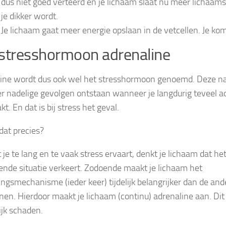
dus niet goed verteerd en je lichaam slaat nu meer lichaam
je dikker wordt.
Je lichaam gaat meer energie opslaan in de vetcellen. Je ko
stresshormoon adrenaline
ine wordt dus ook wel het stresshormoon genoemd. Deze n
r nadelige gevolgen ontstaan wanneer je langdurig teveel a
. En dat is bij stress het geval.
dat precies?
je te lang en te vaak stress ervaart, denkt je lichaam dat het
ende situatie verkeert. Zodoende maakt je lichaam het
ingsmechanisme (ieder keer) tijdelijk belangrijker dan de 
nen. Hierdoor maakt je lichaam (continu) adrenaline aan. Dit
ijk schaden.