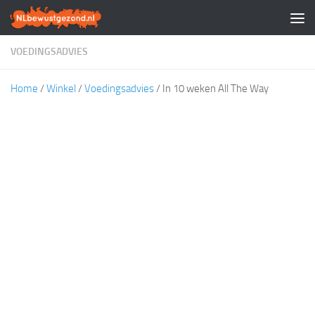
Doorgaan naar inhoud
VOEDINGSADVIES
Home
/
Winkel
/
Voedingsadvies
/ In 10 weken All The Way