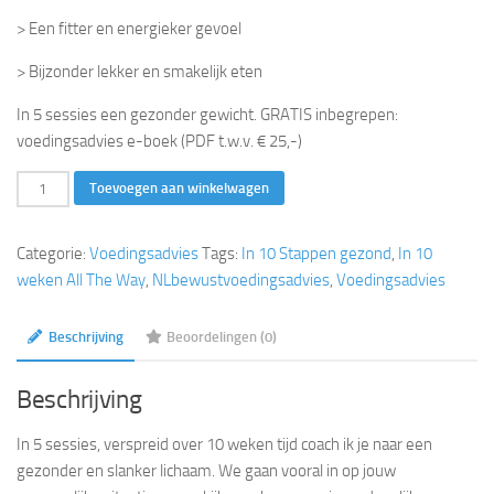
> Een fitter en energieker gevoel
> Bijzonder lekker en smakelijk eten
In 5 sessies een gezonder gewicht. GRATIS inbegrepen:
voedingsadvies e-boek (PDF t.w.v. € 25,-)
In
Toevoegen aan winkelwagen
10
weken
Categorie:
Voedingsadvies
Tags:
In 10 Stappen gezond
,
In 10
All
weken All The Way
,
NLbewustvoedingsadvies
,
Voedingsadvies
The
Way
Beschrijving
Beoordelingen (0)
aantal
Beschrijving
In 5 sessies, verspreid over 10 weken tijd coach ik je naar een
gezonder en slanker lichaam. We gaan vooral in op jouw