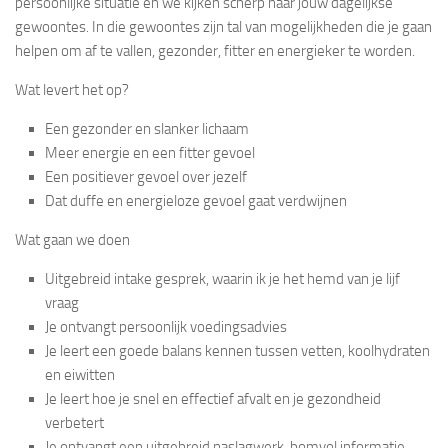
persoonlijke situatie en we kijken scherp naar jouw dagelijkse
gewoontes. In die gewoontes zijn tal van mogelijkheden die je gaan
helpen om af te vallen, gezonder, fitter en energieker te worden.
Wat levert het op?
Een gezonder en slanker lichaam
Meer energie en een fitter gevoel
Een positiever gevoel over jezelf
Dat duffe en energieloze gevoel gaat verdwijnen
Wat gaan we doen
Uitgebreid intake gesprek, waarin ik je het hemd van je lijf
vraag
Je ontvangt persoonlijk voedingsadvies
Je leert een goede balans kennen tussen vetten, koolhydraten
en eiwitten
Je leert hoe je snel en effectief afvalt en je gezondheid
verbetert
Je ontvangt een uitgebreid naslagwerk, bomvol informatie