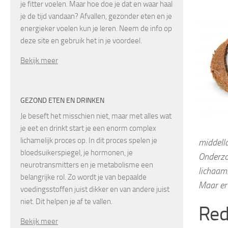
je fitter voelen. Maar hoe doe je dat en waar haal
je de tijd vandaan? Afvallen, gezonder eten en je
energieker voelen kun je leren. Neem de info op
deze site en gebruik het in je voordeel.
Bekijk meer
GEZOND ETEN EN DRINKEN
Je beseft het misschien niet, maar met alles wat
je eet en drinkt start je een enorm complex
lichamelijk proces op. In dit proces spelen je
middell
bloedsuikerspiegel, je hormonen, je
Onderzo
neurotransmitters en je metabolisme een
lichaam.
belangrijke rol. Zo wordt je van bepaalde
Maar er
voedingsstoffen juist dikker en van andere juist
niet. Dit helpen je af te vallen.
Red
Bekijk meer