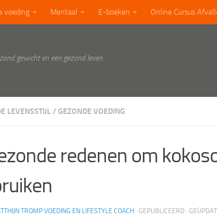
e voeding
Mentaal
E-boeken
Online Cursus Afval
ezond gewicht en een gezond leven
E LEVENSSTIJL
/
GEZONDE VOEDING
ezonde redenen om kokosol
ruiken
TTHIJN TROMP VOEDING EN LIFESTYLE COACH
· GEPUBLICEERD
· GEÜPDA