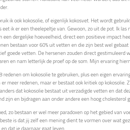
der.
ruik ik ook kokosolie, of eigenlijk kokosvet. Het wordt gebrui
eet ik er een theelepeltje van. Gewoon, zo uit de pot. Ik las 
n een dergelijke hoeveelheid, direct een positieve impact hee
enen bestaan voor 60% uit vetten en die zijn best wel gebaat
tief goede vetten. De hersenen zouden direct gestimuleerd wo
aren en nam letterlijk de proef op de som. Mijn ervaring hierm
n 8 redenen om kokosolie te gebruiken, plus een eigen ervaring
 er meer redenen, maar er bestaat ook kritiek op kokosolie. Z
anders dat kokosolie bestaat uit verzadigde vetten en dat de
d zijn en bijdragen aan onder andere een hoog cholesterol g
ed, zo bestaan er wel meer paradoxen op het gebied van voe
 beste is dat jij zelf een mening dient te vormen over wat ge
 en dat je daarnaar gaat leven.