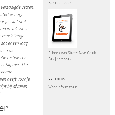
Bekijk dit boek
 verzadigde vetten,
. Sterker nog,
or je. Dit komt
ten in kokosolie
e middellange
 dat er een laag
en in de
E-boek Van Stress Naar Geluk
etje technische
Bekijk dit boek
 er blij mee. Die
ekbaar.
en heeft voor je
PARTNERS
pt bij afvallen.
Wooninformatie.nl
.
ken