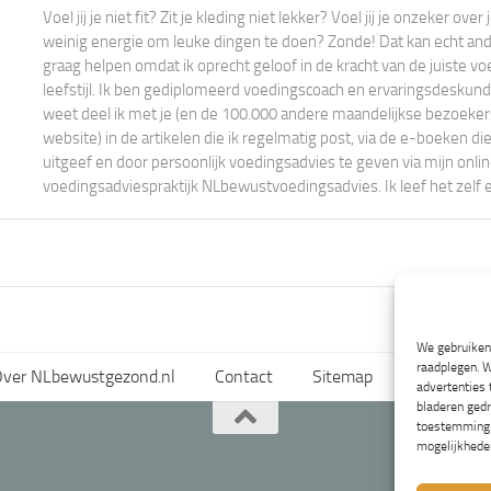
Voel jij je niet fit? Zit je kleding niet lekker? Voel jij je onzeker ove
weinig energie om leuke dingen te doen? Zonde! Dat kan echt ander
graag helpen omdat ik oprecht geloof in de kracht van de juiste vo
leefstijl. Ik ben gediplomeerd voedingscoach en ervaringsdeskundi
weet deel ik met je (en de 100.000 andere maandelijkse bezoeke
website) in de artikelen die ik regelmatig post, via de e-boeken die
uitgeef en door persoonlijk voedingsadvies te geven via mijn onli
voedingsadviespraktijk NLbewustvoedingsadvies. Ik leef het zelf 
We gebruiken 
raadplegen. W
ver NLbewustgezond.nl
Contact
Sitemap
Voorwaard
advertenties
bladeren gedr
toestemming i
mogelijkhede