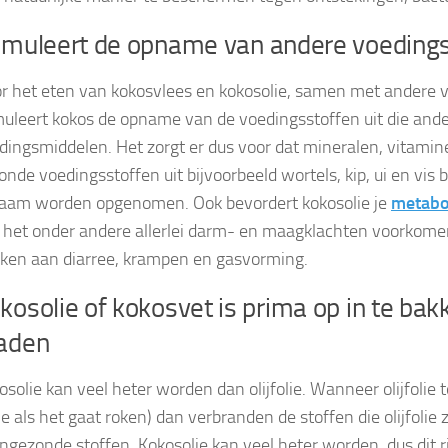
imuleert de opname van andere voeding
r het eten van kokosvlees en kokosolie, samen met andere 
muleert kokos de opname van de voedingsstoffen uit die and
dingsmiddelen. Het zorgt er dus voor dat mineralen, vitami
onde voedingsstoffen uit bijvoorbeeld wortels, kip, ui en vis b
haam worden opgenomen. Ook bevordert kokosolie je
metabo
 het onder andere allerlei darm- en maagklachten voorkomen.
ken aan diarree, krampen en gasvorming.
kosolie of kokosvet is prima op in te bak
aden
osolie kan veel heter worden dan olijfolie. Wanneer olijfolie 
 je als het gaat roken) dan verbranden de stoffen die olijfoli
ongezonde stoffen. Kokosolie kan veel heter worden, dus dit ri