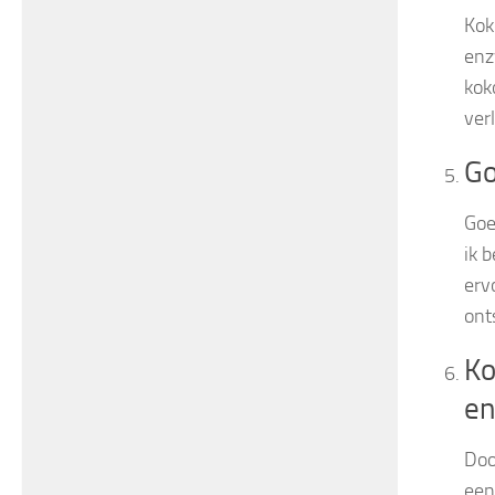
Kok
enz
kok
ver
Go
Goe
ik 
erv
ont
Ko
en
Doo
een