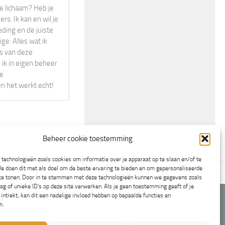
r je lichaam? Heb je
s. Ik kan en wil je
eding en de juiste
ge. Alles wat ik
rs van deze
 ik in eigen beheer
ne
en het werkt echt!
Beheer cookie toestemming
technologieën zoals cookies om informatie over je apparaat op te slaan en/of te
e doen dit met als doel om de beste ervaring te bieden en om gepersonaliseerde
en
Cookiebeleid (EU)
 te tonen. Door in te stemmen met deze technologieën kunnen we gegevens zoals
ag of unieke ID's op deze site verwerken. Als je geen toestemming geeft of je
ntrekt, kan dit een nadelige invloed hebben op bepaalde functies en
n.