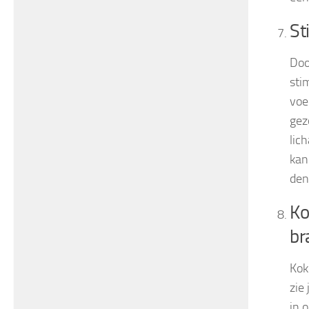
St
Doo
sti
voe
gez
lic
kan
den
Ko
br
Kok
zie
in 