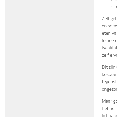
min
Zelf geb
en soms 
eten va
Je hers
kwalita
zelf erv
Dit zij
bestaan
tegenst
ongezon
Maar go
het het
lichaam