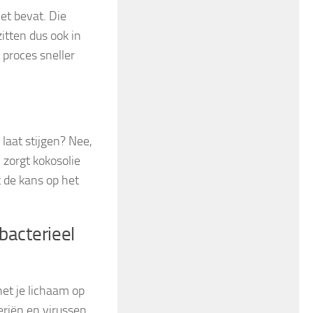
et bevat. Die
itten dus ook in
 proces sneller
 laat stijgen? Nee,
 zorgt kokosolie
t de kans op het
bacterieel
het je lichaam op
riën en virussen.