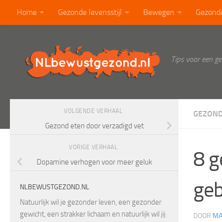
Home
Gezonde levensstijl
Bewegen
Gezond
Doorgaan naar inhoud
Calorietabel
Blog
Tips voor een g
VOLGENDE VERHAAL
GEZOND
Gezond eten door verzadigd vet
VORIGE VERHAAL
8 g
Dopamine verhogen voor meer geluk
geb
NLBEWUSTGEZOND.NL
Natuurlijk wil je gezonder leven, een gezonder
gewicht, een strakker lichaam en natuurlijk wil jij
DOOR
MA