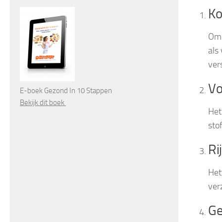
Ko
Omd
als
ver
Vo
E-boek Gezond In 10 Stappen
Bekijk dit boek
Het
sto
Ri
Het
ver
Ge