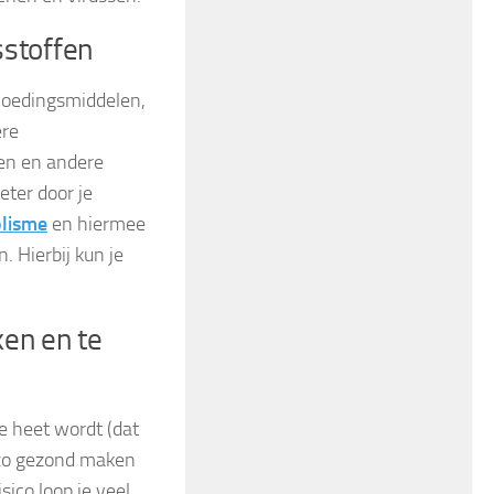
sstoffen
voedingsmiddelen,
ere
nen en andere
eter door je
lisme
en hiermee
 Hierbij kun je
ken en te
te heet wordt (dat
e zo gezond maken
sico loop je veel