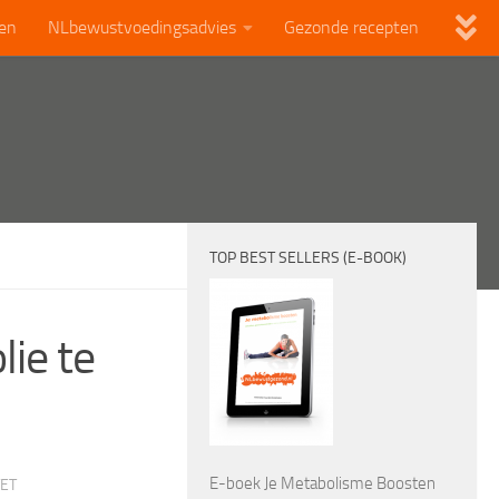
len
NLbewustvoedingsadvies
Gezonde recepten
TOP BEST SELLERS (E-BOOK)
ie te
E-boek Je Metabolisme Boosten
TET