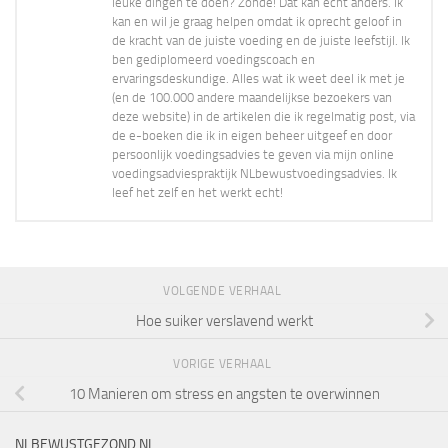
leuke dingen te doen? Zonde! Dat kan echt anders. Ik
kan en wil je graag helpen omdat ik oprecht geloof in
de kracht van de juiste voeding en de juiste leefstijl. Ik
ben gediplomeerd voedingscoach en
ervaringsdeskundige. Alles wat ik weet deel ik met je
(en de 100.000 andere maandelijkse bezoekers van
deze website) in de artikelen die ik regelmatig post, via
de e-boeken die ik in eigen beheer uitgeef en door
persoonlijk voedingsadvies te geven via mijn online
voedingsadviespraktijk NLbewustvoedingsadvies. Ik
leef het zelf en het werkt echt!
VOLGENDE VERHAAL
Hoe suiker verslavend werkt
VORIGE VERHAAL
10 Manieren om stress en angsten te overwinnen
NLBEWUSTGEZOND.NL