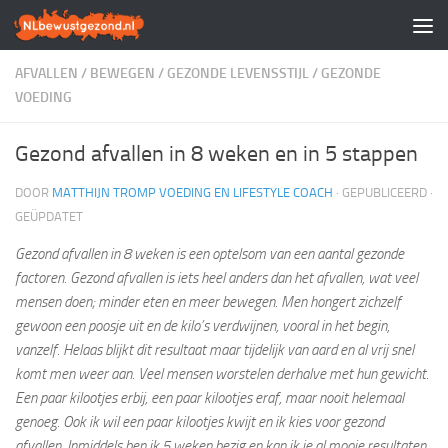
Doorgaan naar inhoud
AFVALLEN
/
BEWEGEN
/
GEZONDE LEVENSSTIJL
/
GEZONDE
VOEDING
Gezond afvallen in 8 weken en in 5 stappen
DOOR
MATTHIJN TROMP VOEDING EN LIFESTYLE COACH
· GEPUBLICEERD
·
GEÜPDATET
Gezond afvallen in 8 weken is een optelsom van een aantal gezonde
factoren. Gezond afvallen is iets heel anders dan het afvallen, wat veel
mensen doen; minder eten en meer bewegen. Men hongert zichzelf
gewoon een poosje uit en de kilo’s verdwijnen, vooral in het begin,
vanzelf. Helaas blijkt dit resultaat maar tijdelijk van aard en al vrij snel
komt men weer aan. Veel mensen worstelen derhalve met hun gewicht.
Een paar kilootjes erbij, een paar kilootjes eraf, maar nooit helemaal
genoeg. Ook ik wil een paar kilootjes kwijt en ik kies voor gezond
afvallen. Inmiddels ben ik 5 weken bezig en kan ik je al mooie resultaten