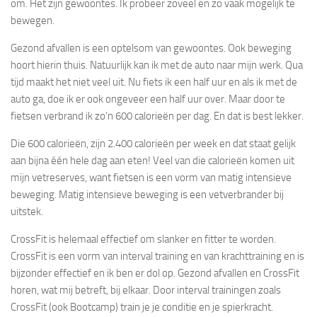
om. Het zijn gewoontes. Ik probeer zoveel en zo vaak mogelijk te
bewegen.
Gezond afvallen is een optelsom van gewoontes. Ook beweging
hoort hierin thuis. Natuurlijk kan ik met de auto naar mijn werk. Qua
tijd maakt het niet veel uit. Nu fiets ik een half uur en als ik met de
auto ga, doe ik er ook ongeveer een half uur over. Maar door te
fietsen verbrand ik zo’n 600 calorieën per dag. En dat is best lekker.
Die 600 calorieën, zijn 2.400 calorieën per week en dat staat gelijk
aan bijna één hele dag aan eten! Veel van die calorieën komen uit
mijn vetreserves, want fietsen is een vorm van matig intensieve
beweging. Matig intensieve beweging is een vetverbrander bij
uitstek.
CrossFit is helemaal effectief om slanker en fitter te worden.
CrossFit is een vorm van interval training en van krachttraining en is
bijzonder effectief en ik ben er dol op. Gezond afvallen en CrossFit
horen, wat mij betreft, bij elkaar. Door interval trainingen zoals
CrossFit (ook Bootcamp) train je je conditie en je spierkracht.