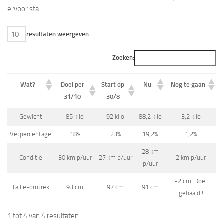
ervoor sta.
resultaten weergeven
Zoeken:
Wat?
Doel per
Start op
Nu
Nog te gaan
31/10
30/8
Gewicht
85 kilo
92 kilo
88,2 kilo
3,2 kilo
Vetpercentage
18%
23%
19,2%
1,2%
28 km
Conditie
30 km p/uur
27 km p/uur
2 km p/uur
p/uur
-2 cm. Doel
Taille-omtrek
93 cm
97 cm
91 cm
gehaald!!
1 tot 4 van 4 resultaten