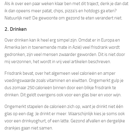
Als ik over een paar weken klaar ben met dit traject, denk je dan dat
ik dan opeens meer patat, chips, pizza’s en hotdogs ga eten?
Natuurlijk niet! De gewoonte om gezond te eten verandert niet.
2. Drinken
Over drinken kan ik heel erg simpel zijn. Omdat er in Europa en
Amerika (en in toenemende mate in Azië) veel frisdrank wordt
gedronken, zijn veel mensen zwaarder geworden. Dit is niet door
mij verzonnen, het wordt in vrij veel artikelen beschreven.
Frisdrank bevat, over het algemeen veel calorieën en amper
voedingswaarde zoals vitaminen en eiwitten. Ongemerkt gulp je
dus zomaar 250 calorieën binnen door een blikje frisdrank te
drinken. Dit geldt overigens ook voor een glas bier en voor wijn.
Ongemerkt stapelen de calorieën zich op, want je drinkt niet één
glas op een dag. Je drinkt er meer. Waarschijnlijk kies je soms ook
voor een drinkyoghurt, of een latte. Gezond afvallen en dergelijke
drankjes gaan niet samen.