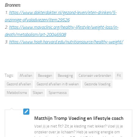
Bronnen:
1.
https://www.dokterdokter.nl/gezond-leven/eten-drinken/5-
onzinnige-afvaladviezen/item29526
2.
https://www.mayoclinic.org/healthy-lifestyle/weight-loss/in-
depth/metabolism/art-20046508
3.
https://www.hsph.harvard.edu/nutritionsource/healthy-weight/
Tags:
Afvallen
Bewegen
Beweging
Calorieën verbranden
Fit
Gezond afvallen
Gezond afvallen in 8 weken
Gezonde Voeding
Metabolisme
Slapen
Spiermassa
Matthijn Tromp Voeding en lifestyle coach
Voel jij je niet fit? Zit je kleding niet lekker? Voel jij je
onzeker over je lichaam? Heb je weinig energie om