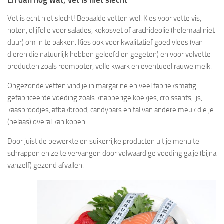
En dan nog wat; vet is niet slecht
Vet is echt niet slecht! Bepaalde vetten wel. Kies voor vette vis,
noten, olijfolie voor salades, kokosvet of arachideolie (helemaal niet
duur) om in te bakken. Kies ook voor kwalitatief goed vlees (van
dieren die natuurlijk hebben geleefd en gegeten) en voor volvette
producten zoals roomboter, volle kwark en eventueel rauwe melk.
Ongezonde vetten vind je in margarine en veel fabrieksmatig
gefabriceerde voeding zoals knapperige koekjes, croissants, ijs,
kaasbroodjes, afbakbrood, candybars en tal van andere meuk die je
(helaas) overal kan kopen.
Door juist de bewerkte en suikerrijke producten uit je menu te
schrappen en ze te vervangen door volwaardige voeding ga je (bijna
vanzelf) gezond afvallen.