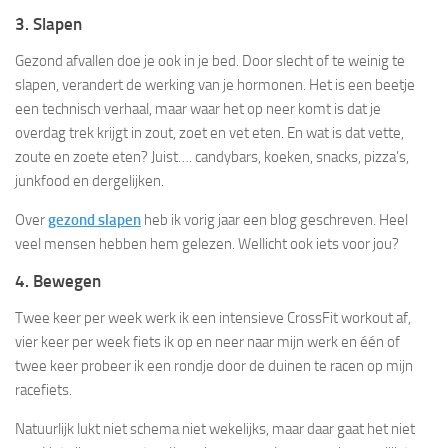
3. Slapen
Gezond afvallen doe je ook in je bed. Door slecht of te weinig te
slapen, verandert de werking van je hormonen. Het is een beetje
een technisch verhaal, maar waar het op neer komt is dat je
overdag trek krijgt in zout, zoet en vet eten. En wat is dat vette,
zoute en zoete eten? Juist…. candybars, koeken, snacks, pizza’s,
junkfood en dergelijken.
Over
gezond slapen
heb ik vorig jaar een blog geschreven. Heel
veel mensen hebben hem gelezen. Wellicht ook iets voor jou?
4. Bewegen
Twee keer per week werk ik een intensieve CrossFit workout af,
vier keer per week fiets ik op en neer naar mijn werk en één of
twee keer probeer ik een rondje door de duinen te racen op mijn
racefiets.
Natuurlijk lukt niet schema niet wekelijks, maar daar gaat het niet