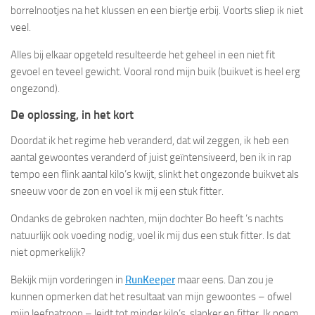
borrelnootjes na het klussen en een biertje erbij. Voorts sliep ik niet
veel.
Alles bij elkaar opgeteld resulteerde het geheel in een niet fit
gevoel en teveel gewicht. Vooral rond mijn buik (buikvet is heel erg
ongezond).
De oplossing, in het kort
Doordat ik het regime heb veranderd, dat wil zeggen, ik heb een
aantal gewoontes veranderd of juist geïntensiveerd, ben ik in rap
tempo een flink aantal kilo’s kwijt, slinkt het ongezonde buikvet als
sneeuw voor de zon en voel ik mij een stuk fitter.
Ondanks de gebroken nachten, mijn dochter Bo heeft ’s nachts
natuurlijk ook voeding nodig, voel ik mij dus een stuk fitter. Is dat
niet opmerkelijk?
Bekijk mijn vorderingen in
RunKeeper
maar eens. Dan zou je
kunnen opmerken dat het resultaat van mijn gewoontes – ofwel
mijn leefpatroon – leidt tot minder kilo’s, slanker en fitter. Ik noem