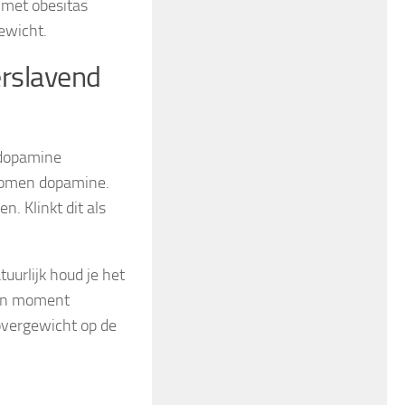
 met obesitas
ewicht.
erslavend
e dopamine
ekomen dopamine.
n. Klinkt dit als
uurlijk houd je het
ven moment
overgewicht op de