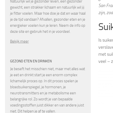
Natuurlijk wil je gezonder leven, een gezonder
San Fran
gewicht, een strakker lichaam en natuurlijk wil jij
zijn, zo
je fitter voelen. Maar hoe doe je dat en waar haal
je de tijd vandaan? Afvallen, gezonder eten en je
Sui
energieker voelen kun je leren. Neem de info op
deze site en gebruik het in je voordeel.
Is suik
Bekijk meer
verslav
met suik
veel – 
GEZOND ETEN EN DRINKEN
Je beseft het misschien niet, maar met alles wat
je eet en drinkt start je een enorm complex
lichamelijk proces op. In dit proces spelen je
bloedsuikerspiegel, je hormonen, je
neurotransmitters en je metabolisme een
belangrijke rol. Zo wordt je van bepaalde
voedingsstoffen juist dikker en van andere juist
niet. Dit helpen je af te vallen.