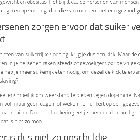
rgewicht en obesitas. Het blijkt dat de hersenen van mensen
reageren op voeding, dan die van mensen met een gezond g
ersenen zorgen ervoor dat suiker v
kt
t eten van suikerrijke voeding, krijg je dus een kick. Maar d
ren in je hersenen raken steeds ongevoeliger voor de vrijg
 heb je meer suikerrijk eten nodig, om dezelfde kick te ervare
slaving?
heel erg moeilijk om weerstand te bieden tegen dopamine. Nat
n vol, maar geen dagen, of weken. Je hunkert op een gege
naar suiker. Door die hunkering eet je meer en daarom ligt 
 dat is niet zo mooi.
er is dus niet zo onschuldig