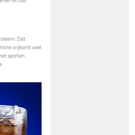
senen en dat
ysteem. Dat
mine vrijkomt voel
het sporten.
e