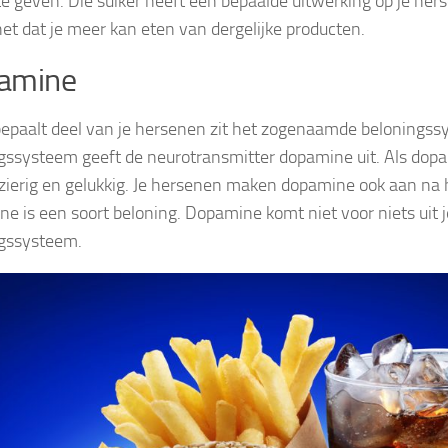
e geven. Die suiker heeft een bepaalde uitwerking op je her
et dat je meer kan eten van dergelijke producten.
amine
bepaalt deel van je hersenen zit het zogenaamde beloningss
gssysteem geeft de neurotransmitter dopamine uit. Als dopa
lezierig en gelukkig. Je hersenen maken dopamine ook aan na 
e is een soort beloning. Dopamine komt niet voor niets uit j
gssysteem.