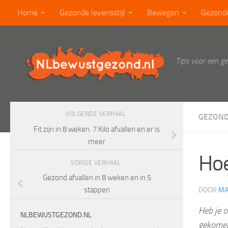
Home
Gezonde levensstijl
Bewegen
Gezond
Doorgaan naar inhoud
Calorietabel
Blog
Tips voor een g
VOLGENDE VERHAAL
GEZOND
Fit zijn in 8 weken. 7 Kilo afvallen en er is
meer
Hoe
VORIGE VERHAAL
Gezond afvallen in 8 weken en in 5
stappen
DOOR
MA
Heb je o
NLBEWUSTGEZOND.NL
gekomen 