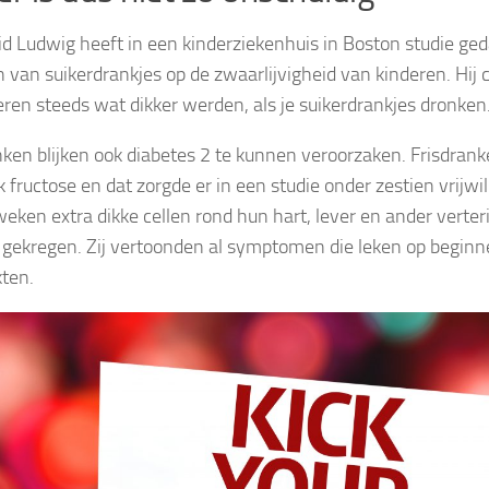
id Ludwig heeft in een kinderziekenhuis in Boston studie ge
n van suikerdrankjes op de zwaarlijvigheid van kinderen. Hij 
eren steeds wat dikker werden, als je suikerdrankjes dronken
nken blijken ook diabetes 2 te kunnen veroorzaken. Frisdran
 fructose en dat zorgde er in een studie onder zestien vrijwill
 weken extra dikke cellen rond hun hart, lever en ander vert
gekregen. Zij vertoonden al symptomen die leken op beginn
kten.