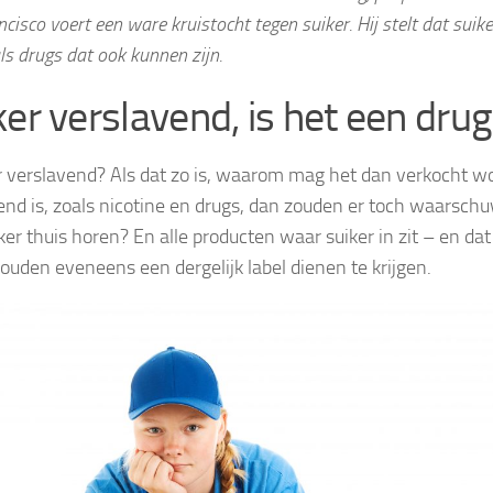
cisco voert een ware kruistocht tegen suiker. Hij stelt dat suik
als drugs dat ook kunnen zijn.
ker verslavend, is het een dru
er verslavend? Als dat zo is, waarom mag het dan verkocht w
end is, zoals nicotine en drugs, dan zouden er toch waarsch
er thuis horen? En alle producten waar suiker in zit – en dat 
zouden eveneens een dergelijk label dienen te krijgen.