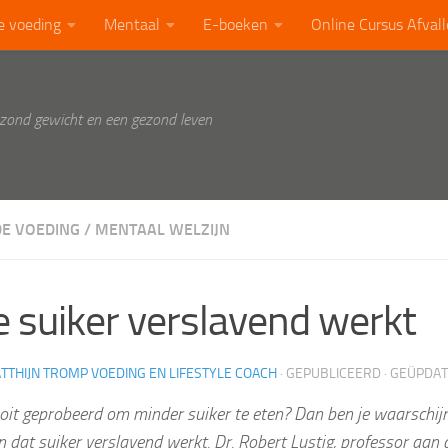
e voeding
Mentaal
E-boeken
Online Cursus Afval
ezond gewicht en een gezond leven
E VOEDING
/
MENTAAL WELZIJN
 suiker verslavend werkt
TTHIJN TROMP VOEDING EN LIFESTYLE COACH
· GEPUBLICEERD
· GEÜPDA
oit geprobeerd om minder suiker te eten? Dan ben je waarschijnl
dat suiker verslavend werkt. Dr. Robert Lustig, professor aan d