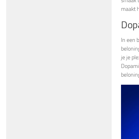
smaak t
maakt h
Dop
In een 
belonin
je je p
Dopamin
belonin