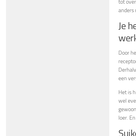
tot ove
anders 
Je h
wer
Door he
recepto
Derhalve
een ver
Het is 
wel eve
gewoon 
loer. En
Suik