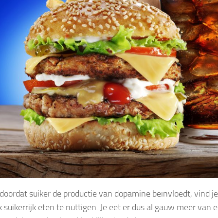
 doordat suiker de productie van dopamine beïnvloedt, vind je
k suikerrijk eten te nuttigen. Je eet er dus al gauw meer van 