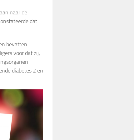
daan naar de
constateerde dat
.
ken bevatten
igers voor dat zij,
eringsorganen
ende diabetes 2 en