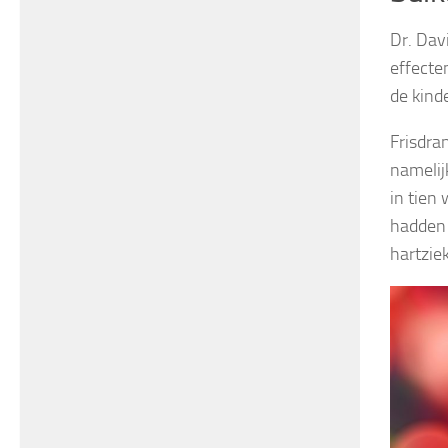
Dr. Dav
effecte
de kind
Frisdra
namelijk
in tien
hadden 
hartzie