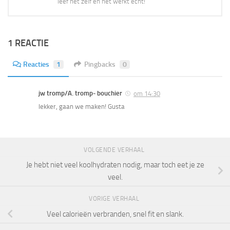
leef het zelf en het werkt echt!
1 REACTIE
Reacties
1
Pingbacks
0
jw tromp/A. tromp- bouchier
om 14:30
lekker, gaan we maken! Gusta
VOLGENDE VERHAAL
Je hebt niet veel koolhydraten nodig, maar toch eet je ze
veel.
VORIGE VERHAAL
Veel calorieën verbranden, snel fit en slank.