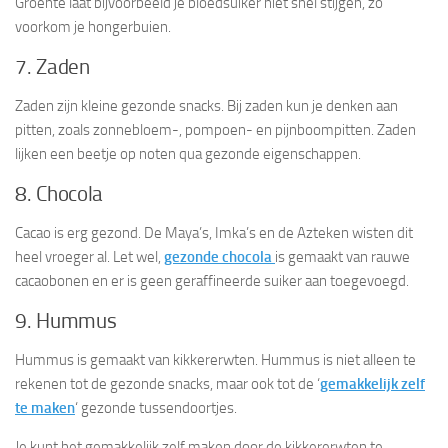
Groente laat bijvoorbeeld je bloedsuiker niet snel stijgen, zo
voorkom je hongerbuien.
7. Zaden
Zaden zijn kleine gezonde snacks. Bij zaden kun je denken aan
pitten, zoals zonnebloem-, pompoen- en pijnboompitten. Zaden
lijken een beetje op noten qua gezonde eigenschappen.
8. Chocola
Cacao is erg gezond. De Maya’s, Imka’s en de Azteken wisten dit
heel vroeger al. Let wel,
gezonde chocola
is gemaakt van rauwe
cacaobonen en er is geen geraffineerde suiker aan toegevoegd.
9. Hummus
Hummus is gemaakt van kikkererwten. Hummus is niet alleen te
rekenen tot de gezonde snacks, maar ook tot de ‘
gemakkelijk zelf
te maken
‘ gezonde tussendoortjes.
Je kunt het gemakkelijk zelf maken door de kikkererwten te