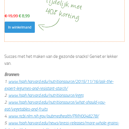
€ 15,99
€ 8,99
In winkelmand
Succes met het maken van de gezonde snacks! Geniet er lekker
van.
Bronnen:
1.
www.hsph.harvard.edu/nutritionsource/2015/11/16/ask-the-
expert-legumes-and-resistant-starch/
2.
www.hsph.harvard.edu/nutritionsource/eggs
2.
www.hsph.harvard.edu/nutritionsource/what-should-you-
eat/vegetables-and-fruits
4.
www.ncbi.nlm.nih.gov/pubmedhealth/PMH0048278/
5.
www.hsph.harvard.edu/news/press-releases/more-whole-grains-