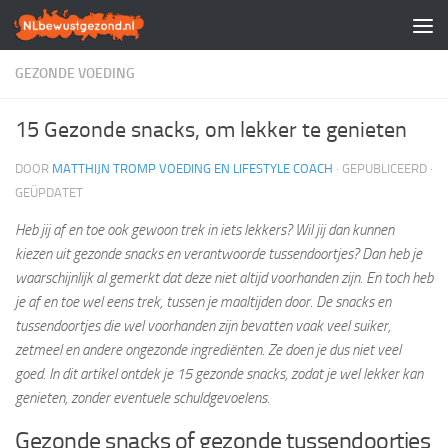
Doorgaan naar inhoud
GEZONDE VOEDING
15 Gezonde snacks, om lekker te genieten
DOOR
MATTHIJN TROMP VOEDING EN LIFESTYLE COACH
· GEPUBLICEERD
·
GEÜPDATET
Heb jij af en toe ook gewoon trek in iets lekkers? Wil jij dan kunnen
kiezen uit gezonde snacks en verantwoorde tussendoortjes? Dan heb je
waarschijnlijk al gemerkt dat deze niet altijd voorhanden zijn. En toch heb
je af en toe wel eens trek, tussen je maaltijden door. De snacks en
tussendoortjes die wel voorhanden zijn bevatten vaak veel suiker,
zetmeel en andere ongezonde ingrediënten. Ze doen je dus niet veel
goed. In dit artikel ontdek je 15 gezonde snacks, zodat je wel lekker kan
genieten, zonder eventuele schuldgevoelens.
Gezonde snacks of gezonde tussendoortjes