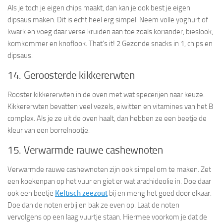
Als je toch je eigen chips maakt, dan kan je ook best je eigen
dipsaus maken. Dit is echt heel erg simpel. Neem volle yoghurt of
kwark en voeg daar verse kruiden aan toe zoals koriander, bieslook,
komkommer en knoflook. That’s it! 2 Gezonde snacks in 1, chips en
dipsaus.
14. Geroosterde kikkererwten
Rooster kikkererwten in de oven met wat specerijen naar keuze.
Kikkererwten bevatten veel vezels, eiwitten en vitamines van het B
complex. Als je ze uit de oven haalt, dan hebben ze een beetje de
kleur van een borrelnootje.
15. Verwarmde rauwe cashewnoten
Verwarmde rauwe cashewnoten zijn ook simpel om te maken. Zet
een koekenpan op het vuur en giet er wat arachideolie in. Doe daar
ook een beetje
Keltisch zeezout
bij en meng het goed door elkaar.
Doe dan de noten erbij en bak ze even op. Laat de noten
vervolgens op een laag vuurtje staan. Hiermee voorkom je dat de