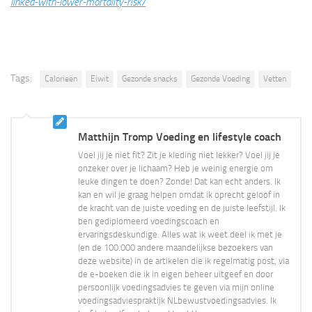
linked-with-lower-mortality-risk/
Tags:
Calorieën
Eiwit
Gezonde snacks
Gezonde Voeding
Vetten
Matthijn Tromp Voeding en lifestyle coach
Voel jij je niet fit? Zit je kleding niet lekker? Voel jij je
onzeker over je lichaam? Heb je weinig energie om
leuke dingen te doen? Zonde! Dat kan echt anders. Ik
kan en wil je graag helpen omdat ik oprecht geloof in
de kracht van de juiste voeding en de juiste leefstijl. Ik
ben gediplomeerd voedingscoach en
ervaringsdeskundige. Alles wat ik weet deel ik met je
(en de 100.000 andere maandelijkse bezoekers van
deze website) in de artikelen die ik regelmatig post, via
de e-boeken die ik in eigen beheer uitgeef en door
persoonlijk voedingsadvies te geven via mijn online
voedingsadviespraktijk NLbewustvoedingsadvies. Ik