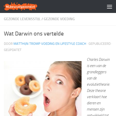
Doorgaan naar inhoud
GEZONDE LEVENSSTIJL
/
GEZONDE VOEDING
Wat Darwin ons vertelde
DOOR
MATTHIJN TROMP VOEDING EN LIFESTYLE COACH
· GEPUBLICEERD
·
GEÜPDATET
Charles Darwin
is een van de
grondleggers
van de
evolutietheorie.
Deze theorie
verklaart hoe
dieren en
mensen zijn
ontwikkeld tot