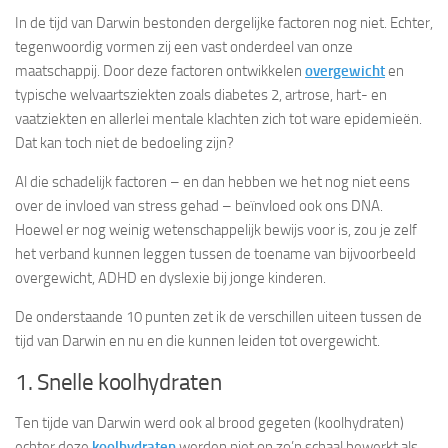
In de tijd van Darwin bestonden dergelijke factoren nog niet. Echter,
tegenwoordig vormen zij een vast onderdeel van onze
maatschappij. Door deze factoren ontwikkelen
overgewicht
en
typische welvaartsziekten zoals diabetes 2, artrose, hart- en
vaatziekten en allerlei mentale klachten zich tot ware epidemieën.
Dat kan toch niet de bedoeling zijn?
Al die schadelijk factoren – en dan hebben we het nog niet eens
over de invloed van stress gehad – beïnvloed ook ons DNA.
Hoewel er nog weinig wetenschappelijk bewijs voor is, zou je zelf
het verband kunnen leggen tussen de toename van bijvoorbeeld
overgewicht, ADHD en dyslexie bij jonge kinderen.
De onderstaande 10 punten zet ik de verschillen uiteen tussen de
tijd van Darwin en nu en die kunnen leiden tot overgewicht.
1. Snelle koolhydraten
Ten tijde van Darwin werd ook al brood gegeten (koolhydraten)
echter deze
koolhydraten
werden niet op zo’n schaal bewerkt als