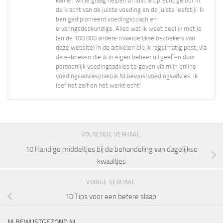
kan en wil je graag helpen omdat ik oprecht geloof in
de kracht van de juiste voeding en de juiste leefstijl. Ik
ben gediplomeerd voedingscoach en
ervaringsdeskundige. Alles wat ik weet deel ik met je
(en de 100.000 andere maandelijkse bezoekers van
deze website) in de artikelen die ik regelmatig post, via
de e-boeken die ik in eigen beheer uitgeef en door
persoonlijk voedingsadvies te geven via mijn online
voedingsadviespraktijk NLbewustvoedingsadvies. Ik
leef het zelf en het werkt echt!
VOLGENDE VERHAAL
10 Handige middeltjes bij de behandeling van dagelijkse
kwaaltjes
VORIGE VERHAAL
10 Tips voor een betere slaap.
NLBEWUSTGEZOND.NL