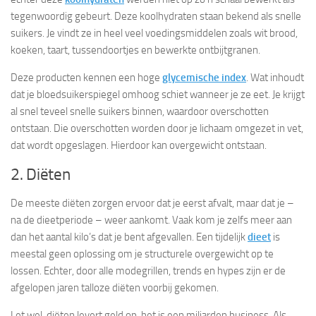
tegenwoordig gebeurt. Deze koolhydraten staan bekend als snelle
suikers. Je vindt ze in heel veel voedingsmiddelen zoals wit brood,
koeken, taart, tussendoortjes en bewerkte ontbijtgranen.
Deze producten kennen een hoge
glycemische index
. Wat inhoudt
dat je bloedsuikerspiegel omhoog schiet wanneer je ze eet. Je krijgt
al snel teveel snelle suikers binnen, waardoor overschotten
ontstaan. Die overschotten worden door je lichaam omgezet in vet,
dat wordt opgeslagen. Hierdoor kan overgewicht ontstaan.
2. Diëten
De meeste diëten zorgen ervoor dat je eerst afvalt, maar dat je –
na de dieetperiode – weer aankomt. Vaak kom je zelfs meer aan
dan het aantal kilo’s dat je bent afgevallen. Een tijdelijk
dieet
is
meestal geen oplossing om je structurele overgewicht op te
lossen. Echter, door alle modegrillen, trends en hypes zijn er de
afgelopen jaren talloze diëten voorbij gekomen.
Let wel, diëten levert geld op, het is een miljarden business. Als