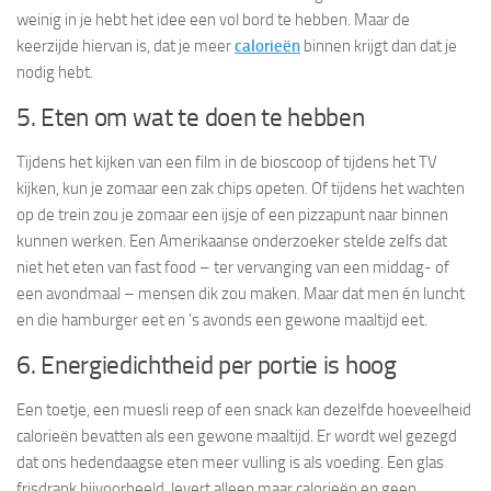
weinig in je hebt het idee een vol bord te hebben. Maar de
keerzijde hiervan is, dat je meer
calorieën
binnen krijgt dan dat je
nodig hebt.
5. Eten om wat te doen te hebben
Tijdens het kijken van een film in de bioscoop of tijdens het TV
kijken, kun je zomaar een zak chips opeten. Of tijdens het wachten
op de trein zou je zomaar een ijsje of een pizzapunt naar binnen
kunnen werken. Een Amerikaanse onderzoeker stelde zelfs dat
niet het eten van fast food – ter vervanging van een middag- of
een avondmaal – mensen dik zou maken. Maar dat men én luncht
en die hamburger eet en ’s avonds een gewone maaltijd eet.
6. Energiedichtheid per portie is hoog
Een toetje, een muesli reep of een snack kan dezelfde hoeveelheid
calorieën bevatten als een gewone maaltijd. Er wordt wel gezegd
dat ons hedendaagse eten meer vulling is als voeding. Een glas
frisdrank bijvoorbeeld, levert alleen maar calorieën en geen