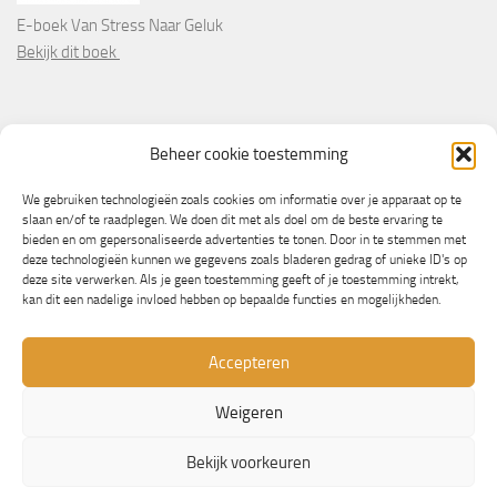
E-boek Van Stress Naar Geluk
Bekijk dit boek
PARTNERS
Beheer cookie toestemming
Wooninformatie.nl
We gebruiken technologieën zoals cookies om informatie over je apparaat op te
slaan en/of te raadplegen. We doen dit met als doel om de beste ervaring te
bieden en om gepersonaliseerde advertenties te tonen. Door in te stemmen met
deze technologieën kunnen we gegevens zoals bladeren gedrag of unieke ID's op
deze site verwerken. Als je geen toestemming geeft of je toestemming intrekt,
kan dit een nadelige invloed hebben op bepaalde functies en mogelijkheden.
Accepteren
Weigeren
© Copyright 2013/2023 - NLbewustgezond.nl
Bekijk voorkeuren
Mogelijk gemaakt door
- Ontworpen met de
Hueman thema