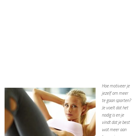
Hoe motiveer je
jezelf om meer
te gaan sporten?
Je voelt dat het
nodig is en je
vindt dat je best
wat meer aan