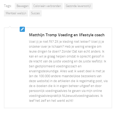
Tags:
Bewegen
Calorieën verbranden
Gezonde levensstijl
Mentaal welzijn
Succes
Matthijn Tromp Voeding en lifestyle coach
Voel jij je niet fit? Zit je kleding niet lekker? Voel jij je
onzeker over je lichaam? Heb je weinig energie om
leuke dingen te doen? Zonde! Dat kan echt anders. Ik
kan en wil je graag helpen omdat ik oprecht geloof in
de kracht van de juiste voeding en de juiste leefstijl. Ik
ben gediplomeerd voedingscoach en
ervaringsdeskundige. Alles wat ik weet deel ik met je
(en de 100.000 andere maandelijkse bezoekers van
deze website) in de artikelen die ik regelmatig post, via
de e-boeken die ik in eigen beheer uitgeef en door
persoonlijk voedingsadvies te geven via mijn online
voedingsadviespraktijk NLbewustvoedingsadvies. Ik
leef het zelf en het werkt echt!