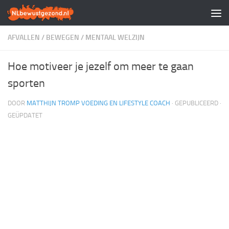
Doorgaan naar inhoud
AFVALLEN
/
BEWEGEN
/
MENTAAL WELZIJN
Hoe motiveer je jezelf om meer te gaan
sporten
DOOR
MATTHIJN TROMP VOEDING EN LIFESTYLE COACH
· GEPUBLICEERD
·
GEÜPDATET