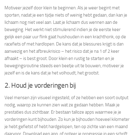
Motiveer jezelf door klein te beginnen. Als je weer begint met
sporten, nadat je een tijdje niets of weinig hebt gedaan, dan kan je
lichaam nog niet veel aan. Laat je lichaam dus wennen aan de
beweging. Het werkt niet stimulerend indien je de eerste keer
gelijk een paar uur flink gaat huishouden in een krachthonk, op de
racefiets of met hardlopen. De kans dat je blessures krijgt is dan
aanwezig en het afbreukrisico – het risico dat je na 1 of 2 keer
afhaakt – is best groot. Door klein en rustig te starten en je
bewegingsroutine steeds een beetje uit te bouwen, motiveer je
jezelf en is de kans dat je het volhoudt, het grootst.
2. Houd je vorderingen bij
Veel mensen zijn visueel ingesteld, of ze hebben een soort output
nodig, waarop ze kunnen zien wat ze gedaan hebben. Maak je
prestaties dus zichtbaar. Er bestaan talloze apps waarmee je je
vorderingen kunt bijhouden. Zo kun je bijhouden hoeveel kilometer
je hebt gefietst of hebt hardgelopen, ten op zichte van een maand
daarvoor. Download een app, of noteer je progressie in een schrift