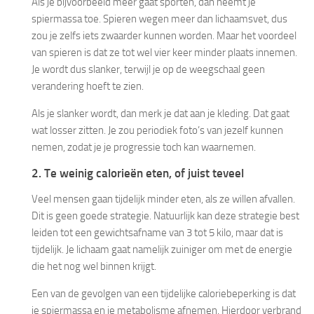
Als je bijvoorbeeld meer gaat sporten, dan neemt je
spiermassa toe. Spieren wegen meer dan lichaamsvet, dus
zou je zelfs iets zwaarder kunnen worden. Maar het voordeel
van spieren is dat ze tot wel vier keer minder plaats innemen.
Je wordt dus slanker, terwijl je op de weegschaal geen
verandering hoeft te zien.
Als je slanker wordt, dan merk je dat aan je kleding. Dat gaat
wat losser zitten. Je zou periodiek foto’s van jezelf kunnen
nemen, zodat je je progressie toch kan waarnemen.
2. Te weinig calorieën eten, of juist teveel
Veel mensen gaan tijdelijk minder eten, als ze willen afvallen.
Dit is geen goede strategie. Natuurlijk kan deze strategie best
leiden tot een gewichtsafname van 3 tot 5 kilo, maar dat is
tijdelijk. Je lichaam gaat namelijk zuiniger om met de energie
die het nog wel binnen krijgt.
Een van de gevolgen van een tijdelijke caloriebeperking is dat
je spiermassa en je metabolisme afnemen. Hierdoor verbrand