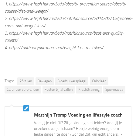
1. https://www.hsph.harvard.edu/obesity-prevention-source/obesity-
causes/diet-and-weight/
2. https://www.hsph.harvard.edu/nutritionsource/2014/02/14/protein-
carbs-and-weight-loss/
3. https://www.hsph.harvard.edu/nutritionsource/best-diet-quality-
counts/
4. https://authoritynutrition.com/weight-loss-mistakes/
Tags:
Afvallen
Bewegen
Bloedsuikerspiegel
Calorieën
Calorieën verbranden
Fouten bij afvallen
Krachttraining
Spiermassa
Matthijn Tromp Voeding en lifestyle coach
Voel jij je niet fit? Zit je kleding niet lekker? Voel jij je
onzeker over je lichaam? Heb je weinig energie om
leuke dingen te doen? Zonde! Dat kan echt anders. Ik