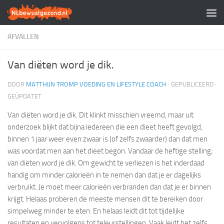
Doorgaan naar inhoud
AFVALLEN
Van diëten word je dik.
DOOR
MATTHIJN TROMP VOEDING EN LIFESTYLE COACH
· GEPUBLICEERD
·
GEÜPDATET
Van diëten word je dik. Dit klinkt misschien vreemd, maar uit
onderzoek blijkt dat bijna iedereen die een dieet heeft gevolgd,
binnen 1 jaar weer even zwaar is (of zelfs zwaarder) dan dat men
was voordat men aan het dieet begon. Vandaar de heftige stelling;
van diëten word je dik. Om gewicht te verliezen is het inderdaad
handig om minder calorieën in te nemen dan dat je er dagelijks
verbruikt. Je moet meer calorieën verbranden dan dat je er binnen
krijgt. Helaas proberen de meeste mensen dit te bereiken door
simpelweg minder te eten. En helaas leidt dit tot tijdelijke
resultaten en vervolgens tot teleurstellingen. Vaak leidt het zelfs