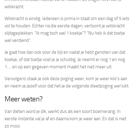
wilskracht.
Wilskracht is eindig. Iedereen is prima in staat om een dag of 5 iets
vol te houden. Echter na die eerste dagen, vertoont je wilskracht
slijtageplekken. “Ik mag toch wel 1 koekje”? “Nu heb ik dat toetje
wel verdiend”.
Je gaat hoe dan ook voor de bijl en nadat je hebt genoten van dat
koekje, of dat toetje voel je je schuldig. Je neemt er nog 1 en nog
1…. en op een gegeven moment maakt het niet meer uit.
Vervolgens staak je ook deze poging weer, kom je weer kilo’s aan
en neem je jezelf voor dat het je de volgende dieetpoging wel lukt.
Meer weten?
Van diëten word je dik, werkt dus als een soort boemerang. In
eerste instantie val je af en daarna kom je weer aan. En dat is niet
zo mooi.