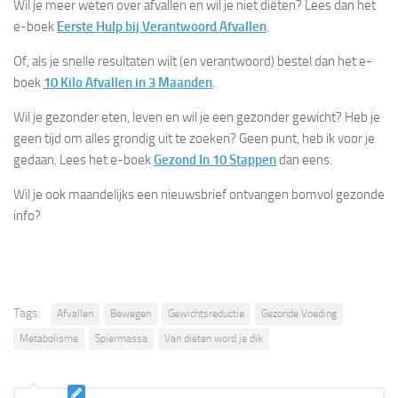
Wil je meer weten over afvallen en wil je niet diëten? Lees dan het
e-boek
Eerste Hulp bij Verantwoord Afvallen
.
Of, als je snelle resultaten wilt (en verantwoord) bestel dan het e-
boek
10 Kilo Afvallen in 3 Maanden
.
Wil je gezonder eten, leven en wil je een gezonder gewicht? Heb je
geen tijd om alles grondig uit te zoeken? Geen punt, heb ik voor je
gedaan. Lees het e-boek
Gezond In 10 Stappen
dan eens.
Wil je ook maandelijks een nieuwsbrief ontvangen bomvol gezonde
info?
Tags:
Afvallen
Bewegen
Gewichtsreductie
Gezonde Voeding
Metabolisme
Spiermassa
Van diëten word je dik