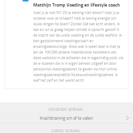
Matthijn Tromp Voeding en lifestyle coach
Voel jij je niet fit? Zit je kleding niet lekker? Voel jij je
onzeker over je lichaam? Heb je weinig energie om
leuke dingen te doen? Zonde! Dat kan echt anders. Ik
kan en wil je graag helpen omdat ik oprecht geloof in
de kracht van de juiste voeding en de juiste leefstijl. Ik
ben gediplomeerd voedingscoach en
ervaringsdeskundige. Alles wat ik weet deel ik met je
(en de 100.000 andere maandelijkse bezoekers van
deze website) in de artikelen die ik regelmatig post, via
de e-boeken die ik in eigen beheer uitgeef en door
persoonlijk voedingsadvies te geven via mijn online
voedingsadviespraktijk NLbewustvoedingsadvies. Ik
leef het zelf en het werkt echt!
VOLGENDE VERHAAL
Krachttraining om af te vallen
VORIGE VERHAAL