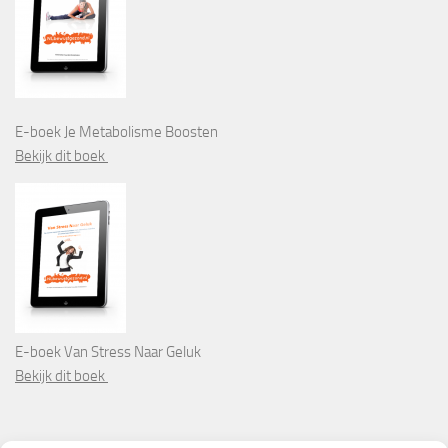
E-boek Je Metabolisme Boosten
Bekijk dit boek
E-boek Van Stress Naar Geluk
Bekijk dit boek