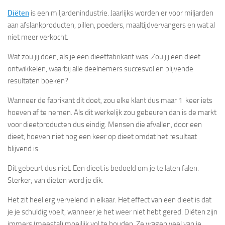
Diëten
is een miljardenindustrie. Jaarlijks worden er voor miljarden
aan afslankproducten, pillen, poeders, maaltijdvervangers en wat al
niet meer verkocht.
Wat zou jij doen, als je een dieetfabrikant was. Zou jij een dieet
ontwikkelen, waarbij alle deelnemers succesvol en blijvende
resultaten boeken?
Wanneer de fabrikant dit doet, zou elke klant dus maar 1 keer iets
hoeven af te nemen. Als dit werkelijk zou gebeuren dan is de markt
voor dieetproducten dus eindig. Mensen die afvallen, door een
dieet, hoeven niet nog een keer op dieet omdat het resultaat
blijvend is.
Dit gebeurt dus niet. Een dieet is bedoeld om je te laten falen.
Sterker; van diëten word je dik.
Het zit heel erg vervelend in elkaar. Het effect van een dieet is dat
je je schuldig voelt, wanneer je het weer niet hebt gered. Diëten zijn
immers (meestal) moeilijk vol te houden. Ze vragen veel van je