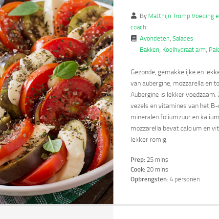
By
Matthijn Tromp Voeding en
coach
Avondeten
,
Salades
Bakken
,
Koolhydraat arm
,
Pal
Gezonde, gemakkelijke en lekk
van aubergine, mozzarella en t
Aubergine is lekker voedzaam. 
vezels en vitamines van het B
mineralen foliumzuur en kalium
mozzarella bevat calcium en vi
lekker romig.
Prep:
25 mins
Cook:
20 mins
Opbrengsten:
4 personen