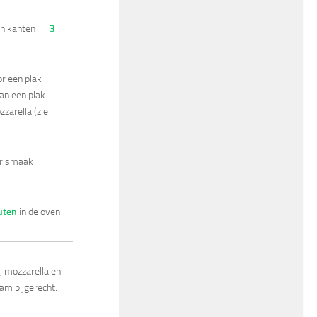
en kanten
3
r een plak
dan een plak
zarella (zie
ar smaak
uten
in de oven
, mozzarella en
am bijgerecht.