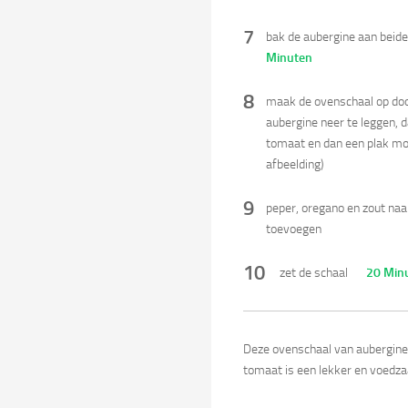
7
bak de aubergine aan beid
Minuten
8
maak de ovenschaal op doo
aubergine neer te leggen, 
tomaat en dan een plak moz
afbeelding)
9
peper, oregano en zout na
toevoegen
10
zet de schaal
20 Min
Deze ovenschaal van aubergine
tomaat is een lekker en voedza