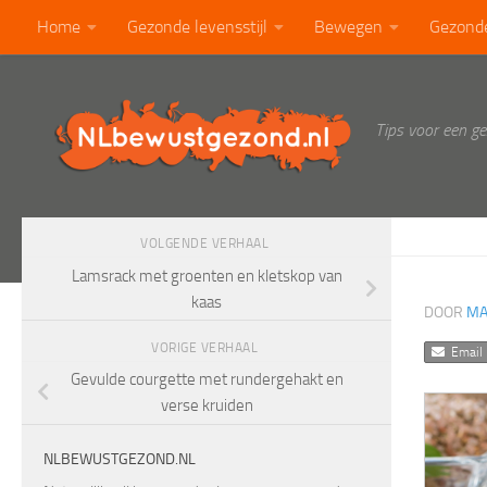
Home
Gezonde levensstijl
Bewegen
Gezond
Doorgaan naar inhoud
Calorietabel
Blog
Tips voor een g
VOLGENDE VERHAAL
Lamsrack met groenten en kletskop van
kaas
DOOR
MA
VORIGE VERHAAL
Email
Gevulde courgette met rundergehakt en
verse kruiden
NLBEWUSTGEZOND.NL