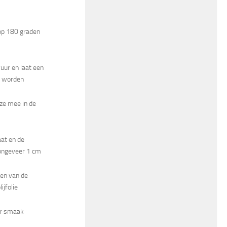
op 180 graden
uur en laat een
rm worden
eze mee in de
aat en de
 ongeveer 1 cm
ten van de
ijfolie
ar smaak