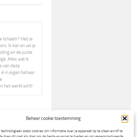
r je lichaam? Heb je
s. Ik kan en wil je
eding en de juiste
ge. Alles wat ik
rs van deze
 ik in eigen beheer
ne
en het werkt echt!
Beheer cookie toestemming
technologieën zoals cookies om informatie over je apparaat op te slaan en/of te
e doen dit met als doel om de beste ervaring te bieden en om gepersonaliseerde