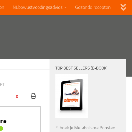
len
NLbewustvoedingsadvies
Gezonde recepten
TOP BEST SELLERS (E-BOOK)
TET
0
ine
E-boek Je Metabolisme Boosten