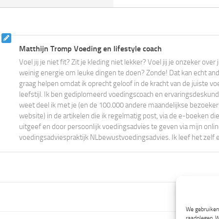
Matthijn Tromp Voeding en lifestyle coach
Voel jij je niet fit? Zit je kleding niet lekker? Voel jij je onzeker ove
weinig energie om leuke dingen te doen? Zonde! Dat kan echt ander
graag helpen omdat ik oprecht geloof in de kracht van de juiste vo
leefstijl. Ik ben gediplomeerd voedingscoach en ervaringsdeskundi
weet deel ik met je (en de 100.000 andere maandelijkse bezoeke
website) in de artikelen die ik regelmatig post, via de e-boeken die
uitgeef en door persoonlijk voedingsadvies te geven via mijn onli
voedingsadviespraktijk NLbewustvoedingsadvies. Ik leef het zelf 
We gebruiken 
raadplegen. W