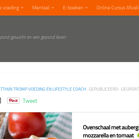
e voeding
Mentaal
E-boeken
Online Cursus Afval
ezond gewicht en een gezond leven
TTHIJN TROMP VOEDING EN LIFESTYLE COACH
· GEPUBLICEERD
· GEÜPDA
Tweet
Ovenschaal met auberg
mozzarella en tomaat