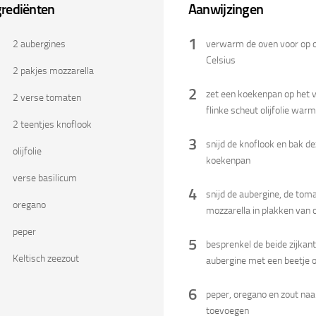
grediënten
Aanwijzingen
1
2 aubergines
verwarm de oven voor op 
Celsius
2 pakjes mozzarella
2
zet een koekenpan op het v
2 verse tomaten
flinke scheut olijfolie wa
2 teentjes knoflook
3
snijd de knoflook en bak d
olijfolie
koekenpan
verse basilicum
4
snijd de aubergine, de tom
oregano
mozzarella in plakken van
peper
5
besprenkel de beide zijkan
Keltisch zeezout
aubergine met een beetje ol
6
peper, oregano en zout na
toevoegen