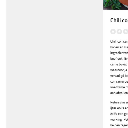
Chili c
Chili con ca
bonen en zu
ingrediënten
knoflook. Er
carne bevat 
waardoor je 
verzadigd be
con carne ee
voedzame ma
aan afvallen
Peterselie z
ijzer en is 
zelfs een g
werking. Pet
helpen tege