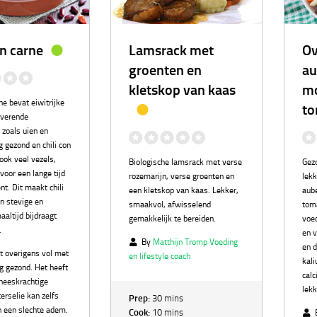
on carne
Lamsrack met
Ov
groenten en
au
kletskop van kaas
mo
rne bevat eiwitrijke
to
iverende
 zoals uien en
g gezond en chili con
ook veel vezels,
Biologische lamsrack met verse
Gez
voor een lange tijd
rozemarijn, verse groenten en
lek
nt. Dit maakt chili
een kletskop van kaas. Lekker,
aube
n stevige en
smaakvol, afwisselend
toma
altijd bijdraagt
gemakkelijk te bereiden.
voe
.
en 
By
Matthijn Tromp Voeding
en d
it overigens vol met
en lifestyle coach
kali
erg gezond. Het heeft
calc
eneeskrachtige
lekk
erselie kan zelfs
Prep:
30 mins
n een slechte adem.
Cook:
10 mins