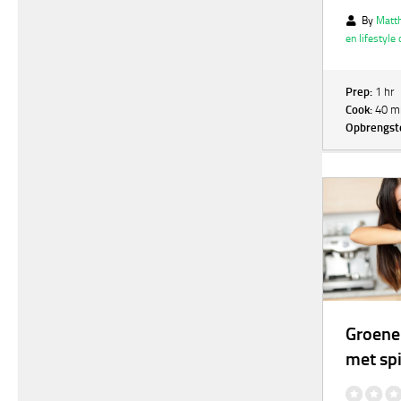
By
Matth
en lifestyle
Prep:
1 hr
Cook:
40 m
Opbrengst
Groene
met sp