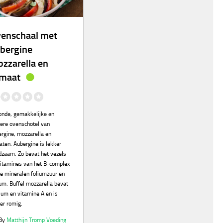
enschaal met
bergine
zzarella en
maat
onde, gemakkelijke en
kere ovenschotel van
rgine, mozzarella en
ten. Aubergine is lekker
dzaam. Zo bevat het vezels
vitamines van het B-complex
e mineralen foliumzuur en
um. Buffel mozzarella bevat
ium en vitamine A en is
er romig.
By
Matthijn Tromp Voeding