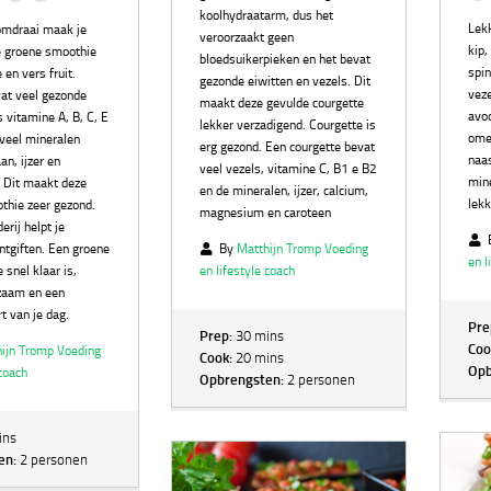
koolhydraatarm, dus het
Lek
omdraai maak je
veroorzaakt geen
kip,
e groene smoothie
bloedsuikerpieken en het bevat
spin
 en vers fruit.
gezonde eiwitten en vezels. Dit
veze
vat veel gezonde
maakt deze gevulde courgette
avo
s vitamine A, B, C, E
lekker verzadigend. Courgette is
ome
 veel mineralen
erg gezond. Een courgette bevat
naas
n, ijzer en
veel vezels, vitamine C, B1 e B2
min
 Dit maakt deze
en de mineralen, ijzer, calcium,
lekk
thie zeer gezond.
magnesium en caroteen
erij helpt je
ntgiften. Een groene
By
Matthijn Tromp Voeding
en l
 snel klaar is,
en lifestyle coach
zaam en een
t van je dag.
Pre
Prep:
30 mins
Coo
ijn Tromp Voeding
Cook:
20 mins
Opb
 coach
Opbrengsten:
2 personen
ins
en:
2 personen