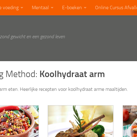
e voeding
Mentaal
E-boeken
Online Cursus Afval
ezond gewicht en een gezond leven
g Method:
Koolhydraat arm
arm eten. Heerlijke recepten voor koolhydraat arme maaltijden.