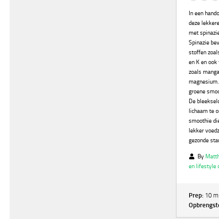
In een hand
deze lekker
met spinazie
Spinazie be
stoffen zoal
en K en ook
zoals mangaa
magnesium.
groene smoo
De bleekseld
lichaam te o
smoothie die
lekker voed
gezonde star
By
Matth
en lifestyle
Prep:
10 m
Opbrengst