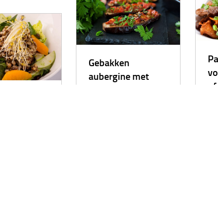
Pa
Gebakken
vo
aubergine met
of
tomaat en paprika
 met gort en
 Lekker fris
dzaam.
Een
Gebakken aubergine met
ass
tomaten, paprika, knoflook en
als 
bladpeterselie. Een lekkere
 en gezonde salade
eten
lunch of een gezonde snack.
quinoa. Gort en
Pad
Aubergine bevat veel vezels en
en een beetje
eiwi
mineralen. De vezels helpen je
n zitten bomvol
mine
lichaam om andere
fen zoals eiwitten
gezo
voedingsstoffen beter te
n. Ook geven ze je
verteren. Ook helpt aubergine je