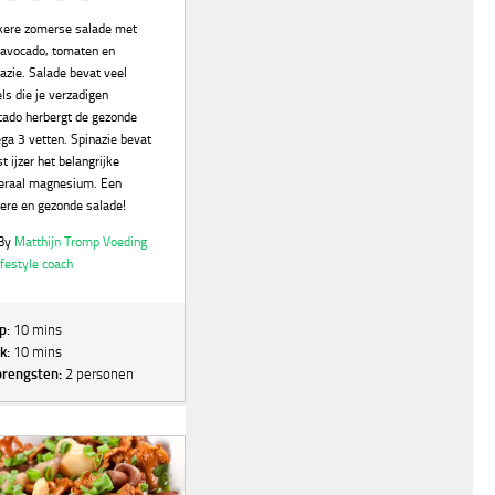
kere zomerse salade met
 avocado, tomaten en
azie. Salade bevat veel
ls die je verzadigen
cado herbergt de gezonde
ga 3 vetten. Spinazie bevat
t ijzer het belangrijke
eraal magnesium. Een
ere en gezonde salade!
By
Matthijn Tromp Voeding
ifestyle coach
p:
10 mins
k:
10 mins
rengsten:
2 personen