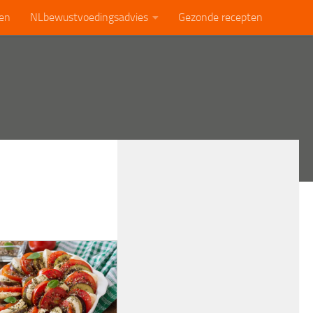
len
NLbewustvoedingsadvies
Gezonde recepten