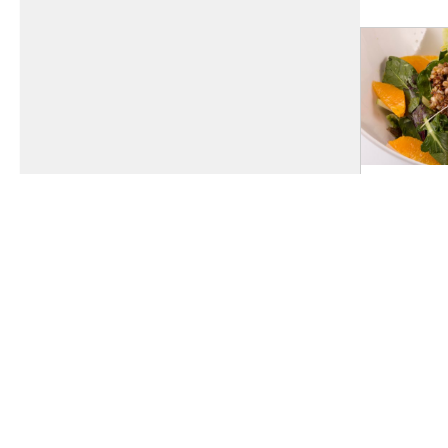
Salade
quinoa.
en voe
Een lekkere
met gort en 
quinoa smak
nootachtig e
gezonde stof
en minerale