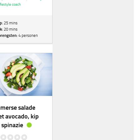
ifestyle coach
p:
25 mins
k:
20 mins
rengsten:
4 personen
merse salade
t avocado, kip
 spinazie