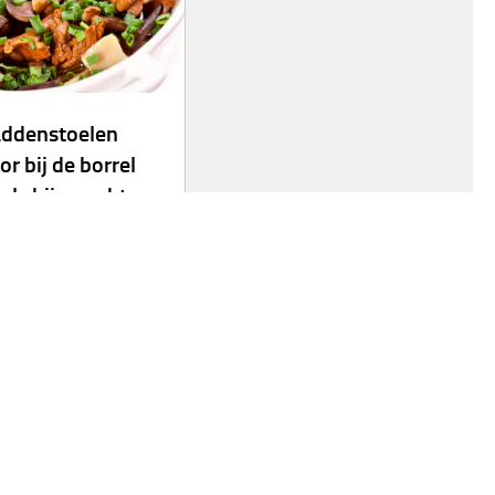
ddenstoelen
or bij de borrel
 als bijgerecht
 lekker en gezond
ortiment van paddenstoelen
bijgerecht, of om gewoon te
 bij een glaasje wijn.
denstoelen bevatten veel
tten, vezels vitaminen en
ralen. Dit maakt ze erg
nd en goed voor je lijn.