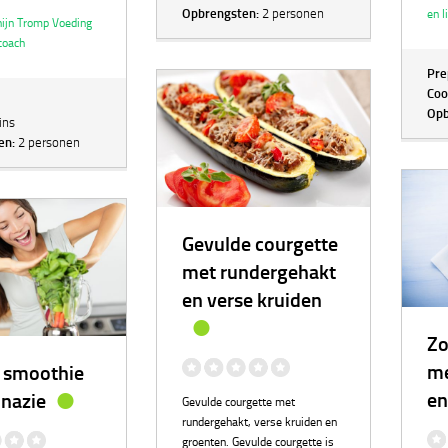
Opbrengsten:
2 personen
en l
ijn Tromp Voeding
 coach
Pre
Coo
Opb
ins
en:
2 personen
Gevulde courgette
met rundergehakt
en verse kruiden
Zo
me
 smoothie
en
inazie
Gevulde courgette met
rundergehakt, verse kruiden en
groenten. Gevulde courgette is