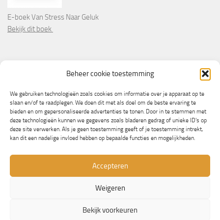
E-boek Van Stress Naar Geluk
Bekijk dit boek
PARTNERS
Beheer cookie toestemming
Wooninformatie.nl
We gebruiken technologieën zoals cookies om informatie over je apparaat op te
slaan en/of te raadplegen. We doen dit met als doel om de beste ervaring te
bieden en om gepersonaliseerde advertenties te tonen. Door in te stemmen met
deze technologieën kunnen we gegevens zoals bladeren gedrag of unieke ID's op
deze site verwerken. Als je geen toestemming geeft of je toestemming intrekt,
kan dit een nadelige invloed hebben op bepaalde functies en mogelijkheden.
Accepteren
Weigeren
© Copyright 2013/2023 - NLbewustgezond.nl
Bekijk voorkeuren
Mogelijk gemaakt door
- Ontworpen met de
Hueman thema