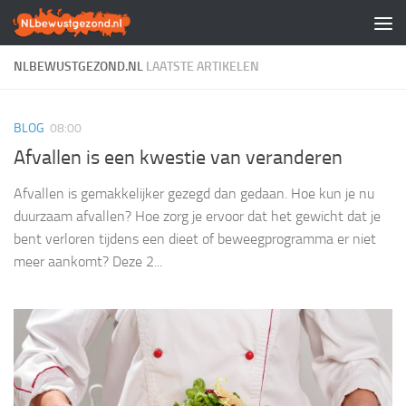
Doorgaan naar inhoud
NLBEWUSTGEZOND.NL
LAATSTE ARTIKELEN
BLOG
08:00
Afvallen is een kwestie van veranderen
Afvallen is gemakkelijker gezegd dan gedaan. Hoe kun je nu
duurzaam afvallen? Hoe zorg je ervoor dat het gewicht dat je
bent verloren tijdens een dieet of beweegprogramma er niet
meer aankomt? Deze 2...