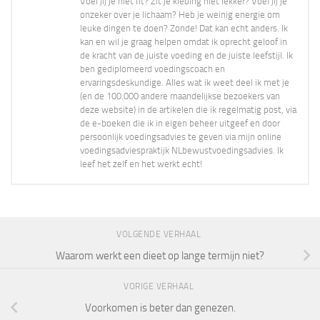
Voel jij je niet fit? Zit je kleding niet lekker? Voel jij je
onzeker over je lichaam? Heb je weinig energie om
leuke dingen te doen? Zonde! Dat kan echt anders. Ik
kan en wil je graag helpen omdat ik oprecht geloof in
de kracht van de juiste voeding en de juiste leefstijl. Ik
ben gediplomeerd voedingscoach en
ervaringsdeskundige. Alles wat ik weet deel ik met je
(en de 100.000 andere maandelijkse bezoekers van
deze website) in de artikelen die ik regelmatig post, via
de e-boeken die ik in eigen beheer uitgeef en door
persoonlijk voedingsadvies te geven via mijn online
voedingsadviespraktijk NLbewustvoedingsadvies. Ik
leef het zelf en het werkt echt!
VOLGENDE VERHAAL
Waarom werkt een dieet op lange termijn niet?
VORIGE VERHAAL
Voorkomen is beter dan genezen.