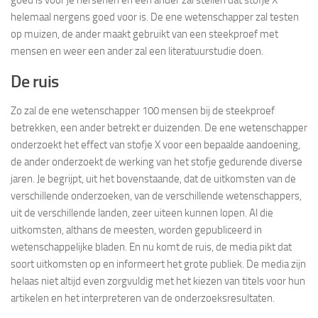
goed is voor je hersenen en een ander zal stellen dat stofje X
helemaal nergens goed voor is. De ene wetenschapper zal testen
op muizen, de ander maakt gebruikt van een steekproef met
mensen en weer een ander zal een literatuurstudie doen.
De ruis
Zo zal de ene wetenschapper 100 mensen bij de steekproef
betrekken, een ander betrekt er duizenden. De ene wetenschapper
onderzoekt het effect van stofje X voor een bepaalde aandoening,
de ander onderzoekt de werking van het stofje gedurende diverse
jaren. Je begrijpt, uit het bovenstaande, dat de uitkomsten van de
verschillende onderzoeken, van de verschillende wetenschappers,
uit de verschillende landen, zeer uiteen kunnen lopen. Al die
uitkomsten, althans de meesten, worden gepubliceerd in
wetenschappelijke bladen. En nu komt de ruis, de media pikt dat
soort uitkomsten op en informeert het grote publiek. De media zijn
helaas niet altijd even zorgvuldig met het kiezen van titels voor hun
artikelen en het interpreteren van de onderzoeksresultaten.