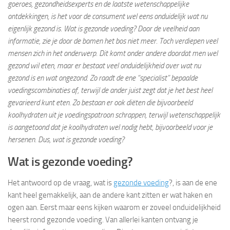
goeroes, gezondheidsexperts en de laatste wetenschappelijke
ontdekkingen, is het voor de consument wel eens onduidelijk wat nu
eigenlijk gezond is. Wat is gezonde voeding? Door de veelheid aan
informatie, zie je door de bomen het bos niet meer. Toch verdiepen veel
mensen zich in het onderwerp. Dit komt onder andere doordat men wel
gezond wil eten, maar er bestaat veel onduidelijkheid over wat nu
gezond is en wat ongezond. Zo raadt de ene “specialist” bepaalde
voedingscombinaties af, terwijl de ander juist zegt dat je het best heel
gevarieerd kunt eten. Zo bestaan er ook diëten die bijvoorbeeld
koolhydraten uit je voedingspatroon schrappen, terwijl wetenschappelijk
is aangetoond dat je koolhydraten wel nodig hebt, bijvoorbeeld voor je
hersenen. Dus, wat is gezonde voeding?
Wat is gezonde voeding?
Het antwoord op de vraag, wat is
gezonde voeding
?, is aan de ene
kant heel gemakkelijk, aan de andere kant zitten er wat haken en
ogen aan. Eerst maar eens kijken waarom er zoveel onduidelijkheid
heerst rond gezonde voeding. Van allerlei kanten ontvang je