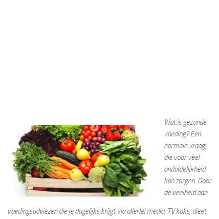
Wat is gezonde
voeding? Een
normale vraag,
die voor veel
onduidelijkheid
kan zorgen. Door
de veelheid aan
voedingsadviezen die je dagelijks krijgt via allerlei media, TV koks, dieet