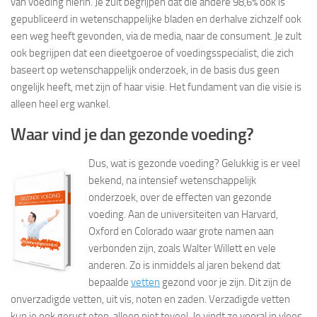
van voeding hierin. Je zult begrijpen dat die andere 98,6% ook is
gepubliceerd in wetenschappelijke bladen en derhalve zichzelf ook
een weg heeft gevonden, via de media, naar de consument. Je zult
ook begrijpen dat een dieetgoeroe of voedingsspecialist, die zich
baseert op wetenschappelijk onderzoek, in de basis dus geen
ongelijk heeft, met zijn of haar visie. Het fundament van die visie is
alleen heel erg wankel.
Waar vind je dan gezonde voeding?
Dus, wat is gezonde voeding? Gelukkig is er veel
bekend, na intensief wetenschappelijk
onderzoek, over de effecten van gezonde
voeding. Aan de universiteiten van Harvard,
Oxford en Colorado waar grote namen aan
verbonden zijn, zoals Walter Willett en vele
anderen. Zo is inmiddels al jaren bekend dat
bepaalde
vetten
gezond voor je zijn. Dit zijn de
onverzadigde vetten, uit vis, noten en zaden. Verzadigde vetten
kun je ook gerust eten, alleen niet teveel. Je vindt ze vooral in vlees.