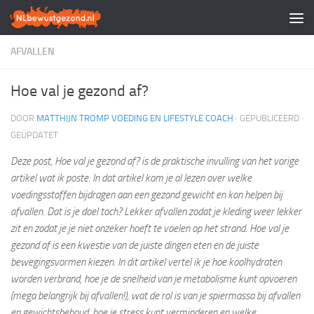
Doorgaan naar inhoud
AFVALLEN
Hoe val je gezond af?
DOOR
MATTHIJN TROMP VOEDING EN LIFESTYLE COACH
· GEPUBLICEERD
·
GEÜPDATET
Deze post, Hoe val je gezond af? is de praktische invulling van het vorige
artikel wat ik poste. In dat artikel kom je al lezen over welke
voedingsstoffen bijdragen aan een gezond gewicht en kon helpen bij
afvallen. Dat is je doel toch? Lekker afvallen zodat je kleding weer lekker
zit en zodat je je niet onzeker hoeft te voelen op het strand. Hoe val je
gezond af is een kwestie van de juiste dingen eten en de juiste
bewegingsvormen kiezen. In dit artikel vertel ik je hoe koolhydraten
worden verbrand, hoe je de snelheid van je metabolisme kunt opvoeren
(mega belangrijk bij afvallen!), wat de rol is van je spiermassa bij afvallen
en gewichtsbehoud, hoe je stress kunt verminderen en welke