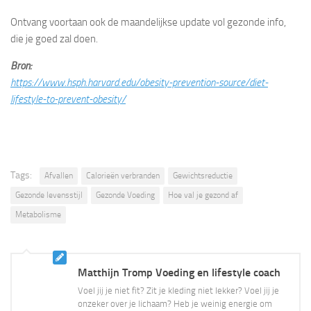
Ontvang voortaan ook de maandelijkse update vol gezonde info,
die je goed zal doen.
Bron:
https://www.hsph.harvard.edu/obesity-prevention-source/diet-
lifestyle-to-prevent-obesity/
Tags:
Afvallen
Calorieën verbranden
Gewichtsreductie
Gezonde levensstijl
Gezonde Voeding
Hoe val je gezond af
Metabolisme
Matthijn Tromp Voeding en lifestyle coach
Voel jij je niet fit? Zit je kleding niet lekker? Voel jij je
onzeker over je lichaam? Heb je weinig energie om