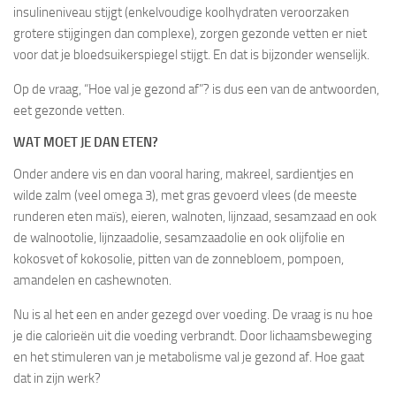
insulineniveau stijgt (enkelvoudige koolhydraten veroorzaken
grotere stijgingen dan complexe), zorgen gezonde vetten er niet
voor dat je bloedsuikerspiegel stijgt. En dat is bijzonder wenselijk.
Op de vraag, “Hoe val je gezond af”? is dus een van de antwoorden,
eet gezonde vetten.
WAT MOET JE DAN ETEN?
Onder andere vis en dan vooral haring, makreel, sardientjes en
wilde zalm (veel omega 3), met gras gevoerd vlees (de meeste
runderen eten maïs), eieren, walnoten, lijnzaad, sesamzaad en ook
de walnootolie, lijnzaadolie, sesamzaadolie en ook olijfolie en
kokosvet of kokosolie, pitten van de zonnebloem, pompoen,
amandelen en cashewnoten.
Nu is al het een en ander gezegd over voeding. De vraag is nu hoe
je die calorieën uit die voeding verbrandt. Door lichaamsbeweging
en het stimuleren van je metabolisme val je gezond af. Hoe gaat
dat in zijn werk?