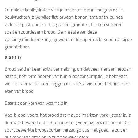
Complexe koolhydraten vind je onder andere in knolgewassen,
peulvruchten, zilvervliesrijst, erwten, bonen, amaranth, quinoa,
volkoren pasta, hele ontbijtgranen, groenten, fruit en volkeren,
spelt en zuurdesem brood. De meeste van deze
voedingsmiddelen kun je gewoon in de supermarkt kopen of bij de
groenteboer.
BROOD?
Brood verdient een extra vermelding, omdat veel mensen hebben
baat bij het verminderen van hun broodconsumptie. Je hebt vast
wel eens iemand horen zeggen die kilo’s afviel, door het niet meer
eten van brood.
Daar zit een kern van waarheid in.
Veel brood, vooral het brood dat in supermarkten verkrijgbaar is, is
dermate bewerkt dat het maar weinig voedingswaarde bevat. Dit
soort bewerkte broodsoorten verzadigd dus niet goed. Je zult er
dus meer van eten en je zult ook vaker eten.