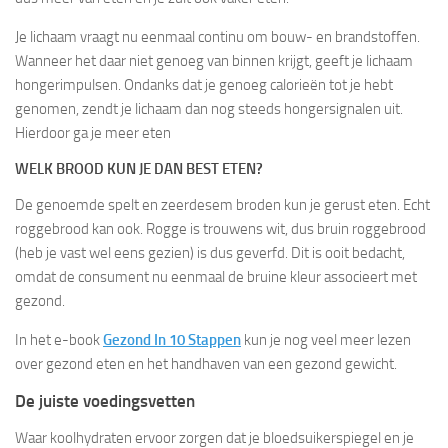
Je lichaam vraagt nu eenmaal continu om bouw- en brandstoffen.
Wanneer het daar niet genoeg van binnen krijgt, geeft je lichaam
hongerimpulsen. Ondanks dat je genoeg calorieën tot je hebt
genomen, zendt je lichaam dan nog steeds hongersignalen uit.
Hierdoor ga je meer eten
WELK BROOD KUN JE DAN BEST ETEN?
De genoemde spelt en zeerdesem broden kun je gerust eten. Echt
roggebrood kan ook. Rogge is trouwens wit, dus bruin roggebrood
(heb je vast wel eens gezien) is dus geverfd. Dit is ooit bedacht,
omdat de consument nu eenmaal de bruine kleur associeert met
gezond.
In het e-book
Gezond In 10 Stappen
kun je nog veel meer lezen
over gezond eten en het handhaven van een gezond gewicht.
De juiste voedingsvetten
Waar koolhydraten ervoor zorgen dat je bloedsuikerspiegel en je