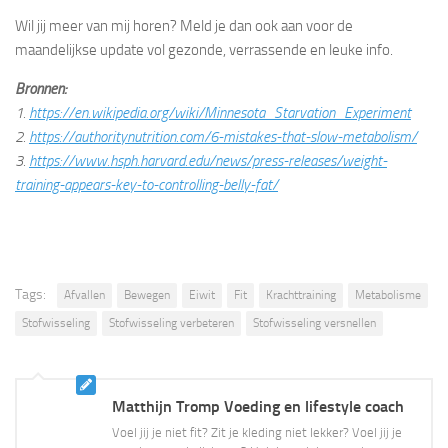
Wil jij meer van mij horen? Meld je dan ook aan voor de
maandelijkse update vol gezonde, verrassende en leuke info.
Bronnen:
1.
https://en.wikipedia.org/wiki/Minnesota_Starvation_Experiment
2.
https://authoritynutrition.com/6-mistakes-that-slow-metabolism/
3.
https://www.hsph.harvard.edu/news/press-releases/weight-
training-appears-key-to-controlling-belly-fat/
Tags:
Afvallen
Bewegen
Eiwit
Fit
Krachttraining
Metabolisme
Stofwisseling
Stofwisseling verbeteren
Stofwisseling versnellen
Matthijn Tromp Voeding en lifestyle coach
Voel jij je niet fit? Zit je kleding niet lekker? Voel jij je