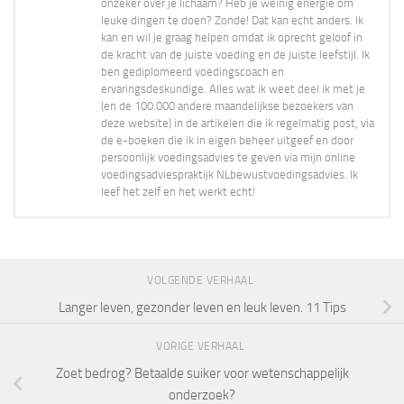
onzeker over je lichaam? Heb je weinig energie om
leuke dingen te doen? Zonde! Dat kan echt anders. Ik
kan en wil je graag helpen omdat ik oprecht geloof in
de kracht van de juiste voeding en de juiste leefstijl. Ik
ben gediplomeerd voedingscoach en
ervaringsdeskundige. Alles wat ik weet deel ik met je
(en de 100.000 andere maandelijkse bezoekers van
deze website) in de artikelen die ik regelmatig post, via
de e-boeken die ik in eigen beheer uitgeef en door
persoonlijk voedingsadvies te geven via mijn online
voedingsadviespraktijk NLbewustvoedingsadvies. Ik
leef het zelf en het werkt echt!
VOLGENDE VERHAAL
Langer leven, gezonder leven en leuk leven. 11 Tips
VORIGE VERHAAL
Zoet bedrog? Betaalde suiker voor wetenschappelijk
onderzoek?