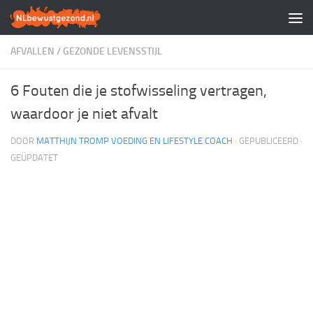
Doorgaan naar inhoud
AFVALLEN
/
GEZONDE LEVENSSTIJL
6 Fouten die je stofwisseling vertragen,
waardoor je niet afvalt
DOOR
MATTHIJN TROMP VOEDING EN LIFESTYLE COACH
· GEPUBLICEERD
·
GEÜPDATET