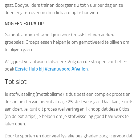
gaat. Bodybuilders trainen doorgaans 2 tot 4 uur per dag en ze
doen er jaren over om hun lichaam op te bouwen.
NOG EEN EXTRA TIP
Ga bootcampen of schrijf je in voor CrossFit of een andere
groepsles. Groepslessen helpen je om gemotiveerd te blijven om
te blijven gaan.
Wil jij juist verantwoord afvallen? Volg dan de stappen van het e-
boek
Eerste Hulp bij Verantwoord Afvallen
.
Tot slot
Je stofwisseling (metabolisme) is dus best een complex proces en
de snelheid ervan neemt af na je 25 ste levensjaar. Daar kan je niets
aan doen. Je kunt dit proces wel vertragen. Ik hoop dat deze 6 tips
(en de extra tips) je helpen om je stofwisseling goed haar werk te
laten doen.
Door te sporten en door veel fysieke bezigheden zorg ik ervoor dat