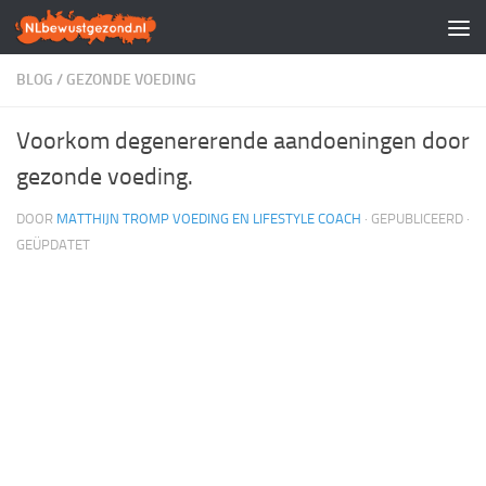
Doorgaan naar inhoud
BLOG
/
GEZONDE VOEDING
Voorkom degenererende aandoeningen door
gezonde voeding.
DOOR
MATTHIJN TROMP VOEDING EN LIFESTYLE COACH
· GEPUBLICEERD
·
GEÜPDATET