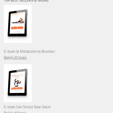
TOP BEST SELLERS (E-BOOK)
E-boek Je Metabolisme Boosten
Bekijk dit boek
E-boek Van Stress Naar Geluk