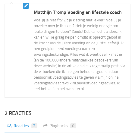
Matthijn Tromp Voeding en lifestyle coach
Voel jij je niet fit? Zit je kleding niet lekker? Voel jij je
onzeker over je lichaam? Heb je weinig energie om
leuke dingen te doen? Zonde! Dat kan echt anders. Ik
kan en wil je graag helpen omdat ik oprecht geloof in
de kracht van de juiste voeding en de juiste leefstijl. Ik
ben gediplomeerd voedingscoach en
ervaringsdeskundige. Alles wat ik weet deel ik met je
(en de 100.000 andere maandelijkse bezoekers van
deze website) in de artikelen die ik regelmatig post, via
de e-boeken die ik in eigen beheer uitgeef en door
persoonlijk voedingsadvies te geven via mijn online
voedingsadviespraktijk NLbewustvoedingsadvies. Ik
leef het zelf en het werkt echt!
2 REACTIES
Reacties
2
Pingbacks
0