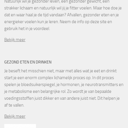
Natuurlijk wil je gezonder leven, een gezonder gewicht, een
strakker lichaam en natuurlijk wil jij je fitter voelen. Maar hoe doe je
dat en waar haal je de tijd vandaan? Afvallen, gezonder eten en je
energieker voelen kun je leren. Neem de info op deze site en
gebruik het in je voordeel.
Bekijk meer
GEZOND ETEN EN DRINKEN
Je beseft het misschien niet, maar met alles wat je eet en drinkt
start je een enorm complex lichamelijk proces op. In dit proces
spelen je bloedsuikerspiegel, je hormonen, je neurotransmitters en
je metabolisme een belangrijke rol. Zo wordt je van bepaalde
voedingsstoffen juist dikker en van andere juist niet. Dit helpen je
af te vallen.
Bekijk meer