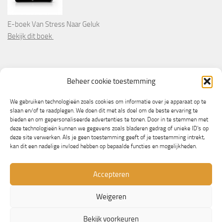
E-boek Van Stress Naar Geluk
Bekijk dit boek
PARTNERS
Beheer cookie toestemming
Wooninformatie.nl
We gebruiken technologieën zoals cookies om informatie over je apparaat op te
slaan en/of te raadplegen. We doen dit met als doel om de beste ervaring te
bieden en om gepersonaliseerde advertenties te tonen. Door in te stemmen met
deze technologieën kunnen we gegevens zoals bladeren gedrag of unieke ID's op
deze site verwerken. Als je geen toestemming geeft of je toestemming intrekt,
kan dit een nadelige invloed hebben op bepaalde functies en mogelijkheden.
Accepteren
Weigeren
© Copyright 2013/2023 - NLbewustgezond.nl
Bekijk voorkeuren