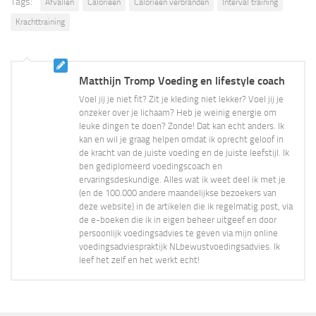
Tags:
Afvallen
Calorieën
Calorieën verbranden
Interval training
Krachttraining
Matthijn Tromp Voeding en lifestyle coach
Voel jij je niet fit? Zit je kleding niet lekker? Voel jij je
onzeker over je lichaam? Heb je weinig energie om
leuke dingen te doen? Zonde! Dat kan echt anders. Ik
kan en wil je graag helpen omdat ik oprecht geloof in
de kracht van de juiste voeding en de juiste leefstijl. Ik
ben gediplomeerd voedingscoach en
ervaringsdeskundige. Alles wat ik weet deel ik met je
(en de 100.000 andere maandelijkse bezoekers van
deze website) in de artikelen die ik regelmatig post, via
de e-boeken die ik in eigen beheer uitgeef en door
persoonlijk voedingsadvies te geven via mijn online
voedingsadviespraktijk NLbewustvoedingsadvies. Ik
leef het zelf en het werkt echt!