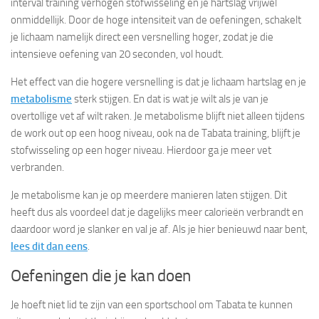
interval training verhogen stofwisseling en je hartslag vrijwel
onmiddellijk. Door de hoge intensiteit van de oefeningen, schakelt
je lichaam namelijk direct een versnelling hoger, zodat je die
intensieve oefening van 20 seconden, vol houdt.
Het effect van die hogere versnelling is dat je lichaam hartslag en je
metabolisme
sterk stijgen. En dat is wat je wilt als je van je
overtollige vet af wilt raken. Je metabolisme blijft niet alleen tijdens
de work out op een hoog niveau, ook na de Tabata training, blijft je
stofwisseling op een hoger niveau. Hierdoor ga je meer vet
verbranden.
Je metabolisme kan je op meerdere manieren laten stijgen. Dit
heeft dus als voordeel dat je dagelijks meer calorieën verbrandt en
daardoor word je slanker en val je af. Als je hier benieuwd naar bent,
lees dit dan eens
.
Oefeningen die je kan doen
Je hoeft niet lid te zijn van een sportschool om Tabata te kunnen