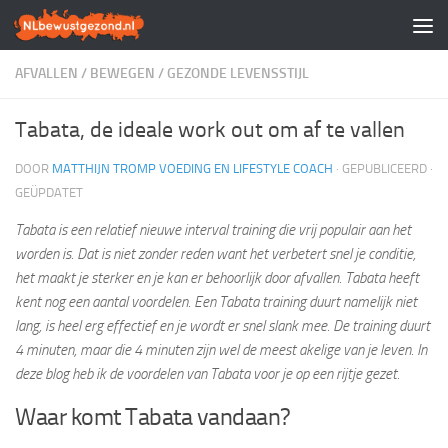
Doorgaan naar inhoud
AFVALLEN
/
BEWEGEN
/
GEZONDE LEVENSSTIJL
Tabata, de ideale work out om af te vallen
DOOR
MATTHIJN TROMP VOEDING EN LIFESTYLE COACH
· GEPUBLICEERD
·
GEÜPDATET
Tabata is een relatief nieuwe interval training die vrij populair aan het
worden is. Dat is niet zonder reden want het verbetert snel je conditie,
het maakt je sterker en je kan er behoorlijk door afvallen. Tabata heeft
kent nog een aantal voordelen. Een Tabata training duurt namelijk niet
lang, is heel erg effectief en je wordt er snel slank mee. De training duurt
4 minuten, maar die 4 minuten zijn wel de meest akelige van je leven. In
deze blog heb ik de voordelen van Tabata voor je op een rijtje gezet.
Waar komt Tabata vandaan?