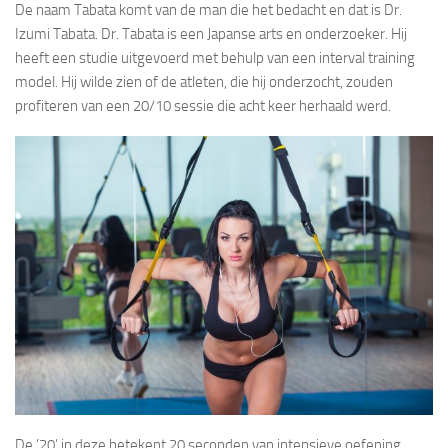
De naam Tabata komt van de man die het bedacht en dat is Dr.
Izumi Tabata. Dr. Tabata is een Japanse arts en onderzoeker. Hij
heeft een studie uitgevoerd met behulp van een interval training
model. Hij wilde zien of de atleten, die hij onderzocht, zouden
profiteren van een 20/10 sessie die acht keer herhaald werd.
De ’20’ in deze betekent 20 seconden van intensieve oefening