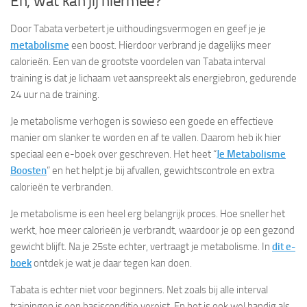
En, wat kan jij hiermee?
Door Tabata verbetert je uithoudingsvermogen en geef je je
metabolisme
een boost. Hierdoor verbrand je dagelijks meer
calorieën. Een van de grootste voordelen van Tabata interval
training is dat je lichaam vet aanspreekt als energiebron, gedurende
24 uur na de training.
Je metabolisme verhogen is sowieso een goede en effectieve
manier om slanker te worden en af te vallen. Daarom heb ik hier
speciaal een e-boek over geschreven. Het heet “
Je Metabolisme
Boosten
” en het helpt je bij afvallen, gewichtscontrole en extra
calorieën te verbranden.
Je metabolisme is een heel erg belangrijk proces. Hoe sneller het
werkt, hoe meer calorieën je verbrandt, waardoor je op een gezond
gewicht blijft. Na je 25ste echter, vertraagt je metabolisme. In
dit e-
boek
ontdek je wat je daar tegen kan doen.
Tabata is echter niet voor beginners. Net zoals bij alle interval
trainingen is een basisconditie vereist. En het is ook wel handig als