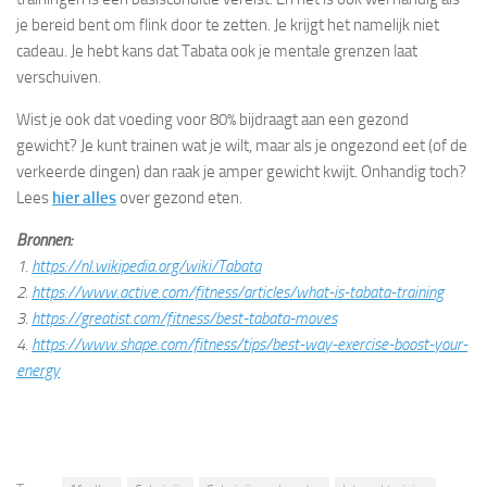
je bereid bent om flink door te zetten. Je krijgt het namelijk niet
cadeau. Je hebt kans dat Tabata ook je mentale grenzen laat
verschuiven.
Wist je ook dat voeding voor 80% bijdraagt aan een gezond
gewicht? Je kunt trainen wat je wilt, maar als je ongezond eet (of de
verkeerde dingen) dan raak je amper gewicht kwijt. Onhandig toch?
Lees
hier alles
over gezond eten.
Bronnen:
1.
https://nl.wikipedia.org/wiki/Tabata
2.
https://www.active.com/fitness/articles/what-is-tabata-training
3.
https://greatist.com/fitness/best-tabata-moves
4.
https://www.shape.com/fitness/tips/best-way-exercise-boost-your-
energy