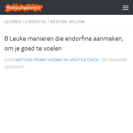
Doorgaan naar inhoud
GEZONDE LEVENSSTIJL
/
MENTAAL WELZIJN
8 Leuke manieren die endorfine aanmaken,
om je goed te voelen
DOOR
MATTHIJN TROMP VOEDING EN LIFESTYLE COACH
· GEPUBLICEERD
·
GEÜPDATET