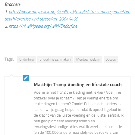
Bronnen:
1.
http://www.mayoclinic.org/healthy-lifestyle/stress-management/in-
depth/exercise-and-stress/art-20044469
2.
https://nl.wikipedia.org/wiki/Endorfine
Tags:
Endorfine
Endorfine aanmaken
Mentaal welzijn
Succes
Matthijn Tromp Voeding en lifestyle coach
Voel jij je niet fit? Zit je kleding niet lekker? Voel jij je
onzeker over je lichaam? Heb je weinig energie om
leuke dingen te doen? Zonde! Dat kan echt anders. Ik
kan en wil je graag helpen omdat ik oprecht geloof in
de kracht van de juiste voeding en de juiste leefstijl. Ik
ben gediplomeerd voedingscoach en
ervaringsdeskundige. Alles wat ik weet deel ik met je
(en de 100.000 andere maandelijkse bezoekers van