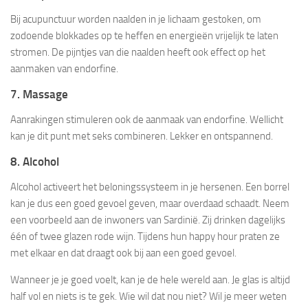
Bij acupunctuur worden naalden in je lichaam gestoken, om
zodoende blokkades op te heffen en energieën vrijelijk te laten
stromen. De pijntjes van die naalden heeft ook effect op het
aanmaken van endorfine.
7. Massage
Aanrakingen stimuleren ook de aanmaak van endorfine. Wellicht
kan je dit punt met seks combineren. Lekker en ontspannend.
8. Alcohol
Alcohol activeert het beloningssysteem in je hersenen. Een borrel
kan je dus een goed gevoel geven, maar overdaad schaadt. Neem
een voorbeeld aan de inwoners van Sardinië. Zij drinken dagelijks
één of twee glazen rode wijn. Tijdens hun happy hour praten ze
met elkaar en dat draagt ook bij aan een goed gevoel.
Wanneer je je goed voelt, kan je de hele wereld aan. Je glas is altijd
half vol en niets is te gek. Wie wil dat nou niet? Wil je meer weten