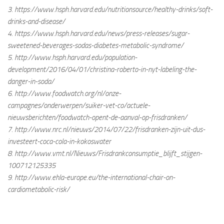
3. https://www.hsph.harvard.edu/nutritionsource/healthy-drinks/soft-
drinks-and-disease/
4. https://www.hsph.harvard.edu/news/press-releases/sugar-
sweetened-beverages-sodas-diabetes-metabolic-syndrome/
5. http://www.hsph.harvard.edu/population-
development/2016/04/01/christina-roberto-in-nyt-labeling-the-
danger-in-soda/
6. http://www.foodwatch.org/nl/onze-
campagnes/onderwerpen/suiker-vet-co/actuele-
nieuwsberichten/foodwatch-opent-de-aanval-op-frisdranken/
7. http://www.nrc.nl/nieuws/2014/07/22/frisdranken-zijn-uit-dus-
investeert-coca-cola-in-kokoswater
8. http://www.vmt.nl/Nieuws/Frisdrankconsumptie_blijft_stijgen-
100712125335
9. http://www.ehla-europe.eu/the-international-chair-on-
cardiometabolic-risk/