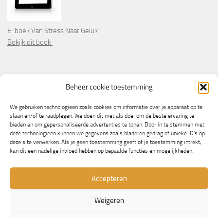
E-boek Van Stress Naar Geluk
Bekijk dit boek
PARTNERS
Beheer cookie toestemming
Wooninformatie.nl
We gebruiken technologieën zoals cookies om informatie over je apparaat op te
slaan en/of te raadplegen. We doen dit met als doel om de beste ervaring te
bieden en om gepersonaliseerde advertenties te tonen. Door in te stemmen met
deze technologieën kunnen we gegevens zoals bladeren gedrag of unieke ID's op
deze site verwerken. Als je geen toestemming geeft of je toestemming intrekt,
kan dit een nadelige invloed hebben op bepaalde functies en mogelijkheden.
Accepteren
Weigeren
© Copyright 2013/2023 - NLbewustgezond.nl