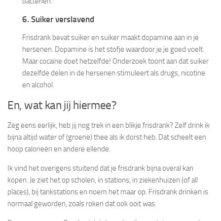
bacteriën.
6. Suiker verslavend
Frisdrank bevat suiker en suiker maakt dopamine aan in je
hersenen. Dopamine is het stofje waardoor je je goed voelt.
Maar cocaïne doet hetzelfde! Onderzoek toont aan dat suiker
dezelfde delen in de hersenen stimuleert als drugs, nicotine
en alcohol.
En, wat kan jij hiermee?
Zeg eens eerlijk, heb jij nog trek in een blikje frisdrank? Zelf drink ik
bijna altijd water of (groene) thee als ik dorst heb. Dat scheelt een
hoop calorieën en andere ellende.
Ik vind het overigens stuitend dat je frisdrank bijna overal kan
kopen. Je ziet het op scholen, in stations, in ziekenhuizen (of all
places), bij tankstations en noem het maar op. Frisdrank drinken is
normaal geworden, zoals roken dat ook ooit was.