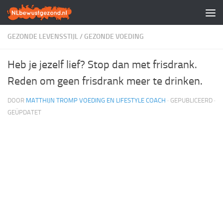
Doorgaan naar inhoud
GEZONDE LEVENSSTIJL
/
GEZONDE VOEDING
Heb je jezelf lief? Stop dan met frisdrank.
Reden om geen frisdrank meer te drinken.
DOOR
MATTHIJN TROMP VOEDING EN LIFESTYLE COACH
· GEPUBLICEERD
·
GEÜPDATET