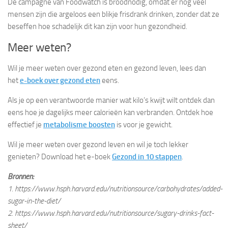
De campagne van Foodwatch is broodnodig, omdat er nog veel
mensen zijn die argeloos een blikje frisdrank drinken, zonder dat ze
beseffen hoe schadelijk dit kan zijn voor hun gezondheid.
Meer weten?
Wil je meer weten over gezond eten en gezond leven, lees dan
het
e-boek over gezond eten
eens.
Als je op een verantwoorde manier wat kilo’s kwijt wilt ontdek dan
eens hoe je dagelijks meer calorieën kan verbranden. Ontdek hoe
effectief je
metabolisme boosten
is voor je gewicht.
Wil je meer weten over gezond leven en wil je toch lekker
genieten? Download het e-boek
Gezond in 10 stappen
.
Bronnen:
1. https://www.hsph.harvard.edu/nutritionsource/carbohydrates/added-
sugar-in-the-diet/
2. https://www.hsph.harvard.edu/nutritionsource/sugary-drinks-fact-
sheet/