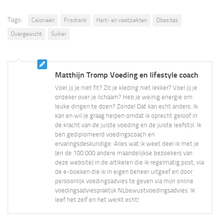
Tags:
Calorieën
Frisdrank
Hart- en vaatziekten
Obesitas
Overgewicht
Suiker
Matthijn Tromp Voeding en lifestyle coach
Voel jij je niet fit? Zit je kleding niet lekker? Voel jij je
onzeker over je lichaam? Heb je weinig energie om
leuke dingen te doen? Zonde! Dat kan echt anders. Ik
kan en wil je graag helpen omdat ik oprecht geloof in
de kracht van de juiste voeding en de juiste leefstijl. Ik
ben gediplomeerd voedingscoach en
ervaringsdeskundige. Alles wat ik weet deel ik met je
(en de 100.000 andere maandelijkse bezoekers van
deze website) in de artikelen die ik regelmatig post, via
de e-boeken die ik in eigen beheer uitgeef en door
persoonlijk voedingsadvies te geven via mijn online
voedingsadviespraktijk NLbewustvoedingsadvies. Ik
leef het zelf en het werkt echt!