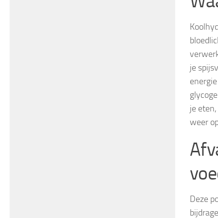
Waa
Koolhyd
bloedli
verwerk
je spij
energie
glycoge
je eten
weer op
Afv
voe
Deze po
bijdrag