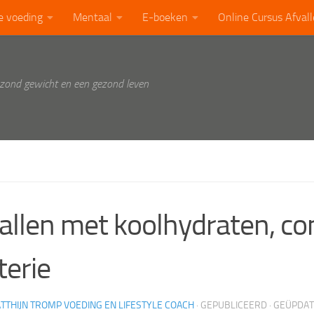
e voeding
Mentaal
E-boeken
Online Cursus Afval
ezond gewicht en een gezond leven
allen met koolhydraten, c
erie
TTHIJN TROMP VOEDING EN LIFESTYLE COACH
· GEPUBLICEERD
· GEÜPDA