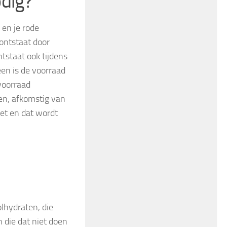
odig?
 en je rode
ontstaat door
ntstaat ook tijdens
een is de voorraad
 voorraad
ten, afkomstig van
vet en dat wordt
e
lhydraten, die
 die dat niet doen