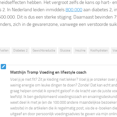
eidseffecten hebben. Het vergroot zelfs de kans op hart- en
s 2. In Nederland leiden inmiddels
800.000
aan diabetes 2, i
500.000. Dit is dus een sterke stijging. Daarnaast bevinden 
nders, zich in de gevarenzone, vanwege een verstoorde sui
fvallen
Diabetes 2
Gewichtsreductie
Glucose
Insuline
Koolhydraten
Vo
Matthijn Tromp Voeding en lifestyle coach
Voel jij je niet fit? Zit je kleding niet lekker? Voel jij je onzeker ove
weinig energie om leuke dingen te doen? Zonde! Dat kan echt ander
graag helpen omdat ik oprecht geloof in de kracht van de juiste vo
leefstijl. Ik ben gediplomeerd voedingscoach en ervaringsdeskundi
weet deel ik met je (en de 100.000 andere maandelijkse bezoeke
website) in de artikelen die ik regelmatig post, via de e-boeken die
uitgeef en door persoonlijk voedingsadvies te geven via mijn onli