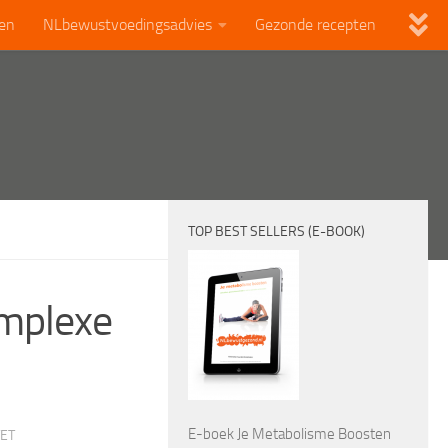
len
NLbewustvoedingsadvies
Gezonde recepten
TOP BEST SELLERS (E-BOOK)
omplexe
E-boek Je Metabolisme Boosten
TET