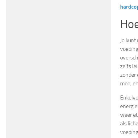
hardco
Hoe
Je kunt 
voeding
oversch
zelfs l
zonder 
moe, en
Enkelvo
energie
weer et
als lic
voeding