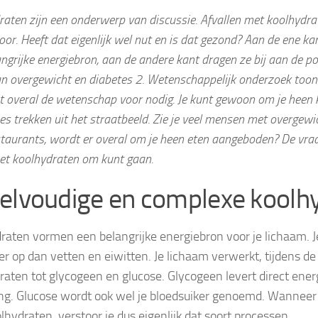
raten zijn een onderwerp van discussie. Afvallen met koolhydra
oor. Heeft dat eigenlijk wel nut en is dat gezond? Aan de ene ka
ngrijke energiebron, aan de andere kant dragen ze bij aan de pos
an overgewicht en diabetes 2. Wetenschappelijk onderzoek toont
t overal de wetenschap voor nodig. Je kunt gewoon om je heen k
es trekken uit het straatbeeld. Zie je veel mensen met overgewich
taurants, wordt er overal om je heen eten aangeboden? De vraag
et koolhydraten om kunt gaan.
elvoudige en complexe koolh
raten vormen een belangrijke energiebron voor je lichaam. 
er op dan vetten en eiwitten. Je lichaam verwerkt, tijdens de 
raten tot glycogeen en glucose. Glycogeen levert direct energi
g. Glucose wordt ook wel je bloedsuiker genoemd. Wanneer j
lhydraten, verstoor je dus eigenlijk dat soort processen.