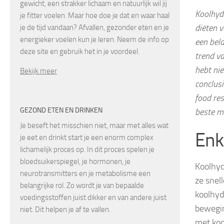
gewicht, een strakker lichaam en natuurlijk wil jij
Koolhyd
je fitter voelen. Maar hoe doe je dat en waar haal
diëten v
je de tijd vandaan? Afvallen, gezonder eten en je
energieker voelen kun je leren. Neem de info op
een bela
deze site en gebruik het in je voordeel.
trend v
hebt nie
Bekijk meer
conclusi
food res
GEZOND ETEN EN DRINKEN
beste m
Je beseft het misschien niet, maar met alles wat
Enk
je eet en drinkt start je een enorm complex
lichamelijk proces op. In dit proces spelen je
bloedsuikerspiegel, je hormonen, je
Koolhyd
neurotransmitters en je metabolisme een
ze snell
belangrijke rol. Zo wordt je van bepaalde
koolhyd
voedingsstoffen juist dikker en van andere juist
bewegin
niet. Dit helpen je af te vallen.
met koo