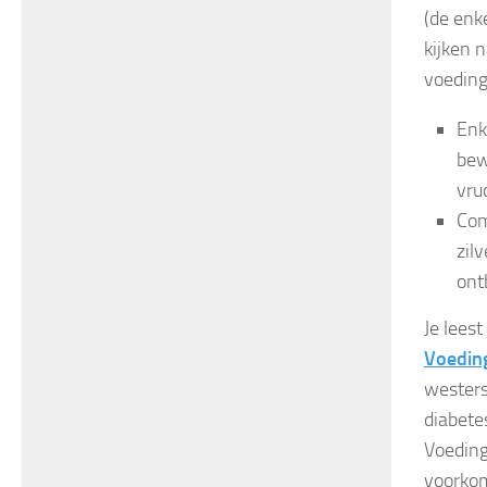
(de enk
kijken 
voeding
Enk
bew
vru
Com
zil
ont
Je lees
Voedin
westers
diabete
Voeding
voorkom