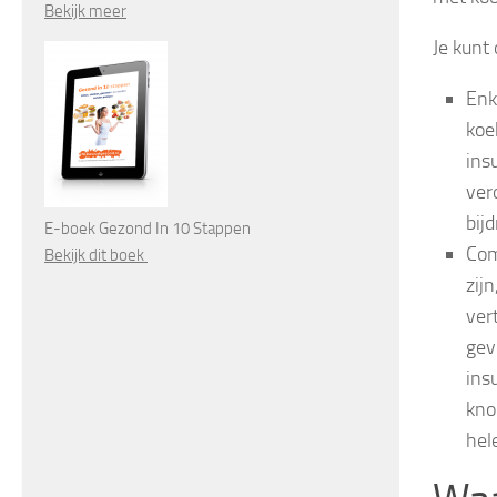
Bekijk meer
Je kunt
Enk
koe
ins
ver
bij
E-boek Gezond In 10 Stappen
Com
Bekijk dit boek
zij
ver
gev
ins
kno
hel