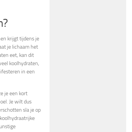
n?
n krijgt tijdens je
aat je lichaam het
ten eet, kan dit
 veel koolhydraten,
ifesteren in een
e je een kort
el. Je wilt dus
rschotten sla je op
koolhydraatrijke
unstige