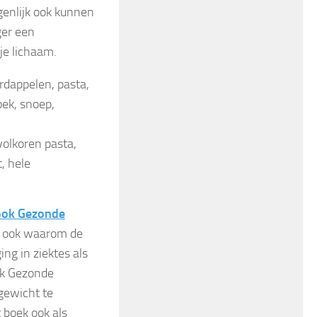
igenlijk ook kunnen
ger een
je lichaam.
rdappelen, pasta,
oek, snoep,
volkoren pasta,
, hele
ook Gezonde
je ook waarom de
ng in ziektes als
ok Gezonde
gewicht te
 boek ook als