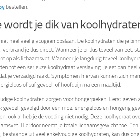
py
bestellen.
 wordt je dik van koolhydrate
niet heel veel glycogeen opslaan. De koolhydraten die je binne
, verbrand je dus direct. Wanneer je er dus teveel van eet, st
ot op als lichaamsvet. Wanneer je langdurig teveel koolhydra
eiden tot een serieuze koolhydraat verslaving. Je eet dan heel
dat je verzadigd raakt. Symptomen hiervan kunnen zich man
ergieloos of suf gevoel, of hoofdpijn na een maaltijd.
udige koolhydraten zorgen voor hongerpieken. Eerst geven z
k gevoel, gevolgd door een moe, energieloos en hongerig gevo
en, ook al heb je de voeding niet nodig. Deze koolhydraat ove
haamsvet. Hierdoor neemt je totale lichaamsgewicht toe. Een 
, bestaande uit veel enkelvoudige koolhydraten, kan dus ong