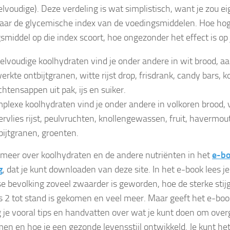
elvoudige). Deze verdeling is wat simplistisch, want je zou e
naar de glycemische index van de voedingsmiddelen. Hoe ho
smiddel op die index scoort, hoe ongezonder het effect is op 
elvoudige koolhydraten vind je onder andere in wit brood, aa
erkte ontbijtgranen, witte rijst drop, frisdrank, candy bars, k
chtensappen uit pak, ijs en suiker.
plexe koolhydraten vind je onder andere in volkoren brood, 
vervlies rijst, peulvruchten, knollengewassen, fruit, havermout
bijtgranen, groenten.
t meer over koolhydraten en de andere nutriënten in het
e-b
g
, dat je kunt downloaden van deze site. In het e-book lees 
e bevolking zoveel zwaarder is geworden, hoe de sterke stijgi
s 2 tot stand is gekomen en veel meer. Maar geeft het e-bo
 je vooral tips en handvatten over wat je kunt doen om over
en en hoe je een gezonde levensstijl ontwikkeld. Je kunt het