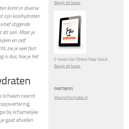
Bekijk dit boek
ten komt in diverse
nt zijn koolhydraten
itief stijgende
 dit aan. Maar je
ijken en zelf
t, zie je veel fast
 is dus, hoe je het
E-boek Van Stress Naar Geluk
Bekijk dit boek
ydraten
PARTNERS
Je lichaam neemt
Wooninformatie.nl
spijsvertering,
e bij lichamelijke
e gaat afvallen