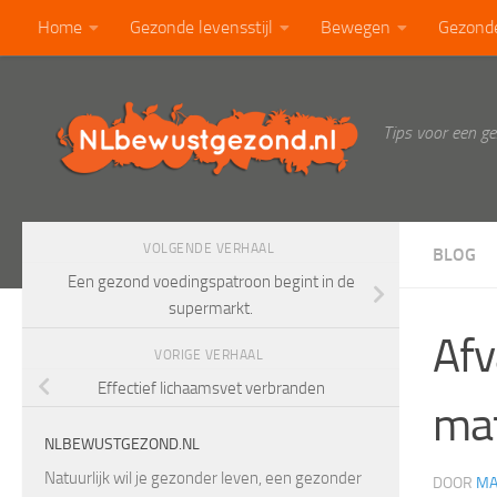
Home
Gezonde levensstijl
Bewegen
Gezond
Doorgaan naar inhoud
Calorietabel
Blog
Tips voor een g
VOLGENDE VERHAAL
BLOG
Een gezond voedingspatroon begint in de
supermarkt.
Afv
VORIGE VERHAAL
Effectief lichaamsvet verbranden
mat
NLBEWUSTGEZOND.NL
Natuurlijk wil je gezonder leven, een gezonder
DOOR
MA