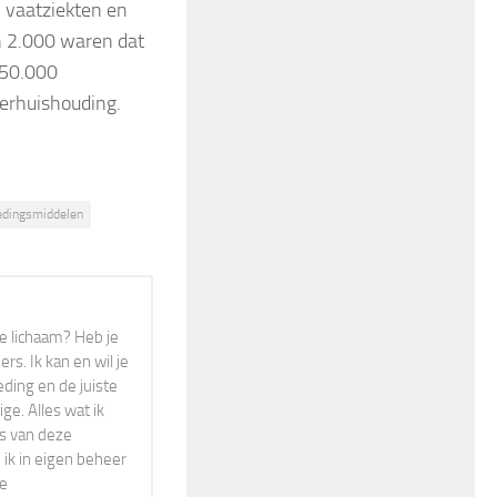
 vaatziekten en
n 2.000 waren dat
750.000
kerhuishouding.
edingsmiddelen
r je lichaam? Heb je
s. Ik kan en wil je
eding en de juiste
ge. Alles wat ik
rs van deze
 ik in eigen beheer
ne