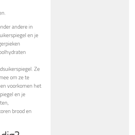
en.
onder andere in
uikerspiegel en je
gerpieken
koolhydraten
suikerspiegel. Ze
e mee om ze te
d en voorkomen het
piegel en je
nten,
lkoren brood en