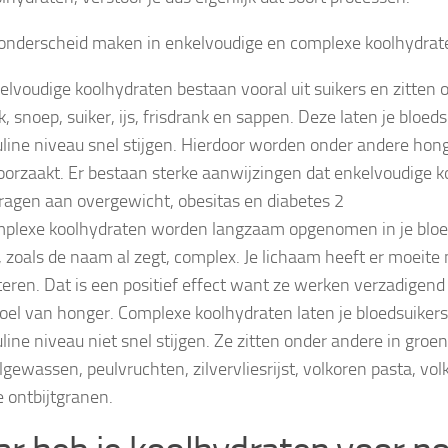
 onderscheid maken in enkelvoudige en complexe koolhydrat
elvoudige koolhydraten bestaan vooral uit suikers en zitten 
k, snoep, suiker, ijs, frisdrank en sappen. Deze laten je bloeds
uline niveau snel stijgen. Hierdoor worden onder andere hon
oorzaakt. Er bestaan sterke aanwijzingen dat enkelvoudige 
dragen aan overgewicht, obesitas en diabetes 2
plexe koolhydraten worden langzaam opgenomen in je bloed
n, zoals de naam al zegt, complex. Je lichaam heeft er moeit
teren. Dat is een positief effect want ze werken verzadigen
oel van honger. Complexe koolhydraten laten je bloedsuikers
uline niveau niet snel stijgen. Ze zitten onder andere in groe
lgewassen, peulvruchten, zilvervliesrijst, volkoren pasta, vo
e ontbijtgranen.