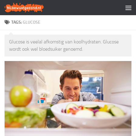
Doorgaan naar inhoud
TAGS:
GLUCOSE
Glucose is veelal afkomstig van koolhydraten. Glucose
wordt ook wel bloedsuiker genoemd.