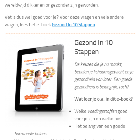
wereldwijd dikker en ongezonder zijn geworden.
Vet is dus wel goed voor je? Voor deze vragen en vele andere
vragen, lees het e-boek
Gezond In 10 Stappen
.
Gezond In 10
Stappen
De keuzes die je nu maakt,
bepalen je lichaamsgewicht en je
gezondheid van later. Een goede
gezondheid is belangrijk, toch?
Wat leer je o.a. in dit e-boek?
Welke
voedingsstoffen
goed
voor je zijn en welke niet
Het belang van een goede
hormonale balans