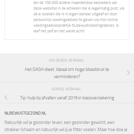
(en de 100.000 andere maandelijkse bezoekers van
deze website) in de artikelen die ik regelmatig post, via
de e-boeken die ik in eigen beheer uitgeef en door
persoonlijk voedingsadvies te geven via mijn online
voedingsadviespraktijk NLbewustvoedingsadvies. Ik
leef het zelf en het werkt echt!
VOLGENDE VERHAAL
Het DASH dieet. Ideaal om hoge bloeddruk te
verminderen?
VORIGE VERHAAL
Tip: hulp bij afvallen vanaf 2019 in basisverzekering
NLBEWUSTGEZOND.NL
Natuurlijk wil je gezonder leven, een gezonder gewicht, een
strakker lichaam en natuurlijk wil jij je fitter voelen. Maar hoe doe je