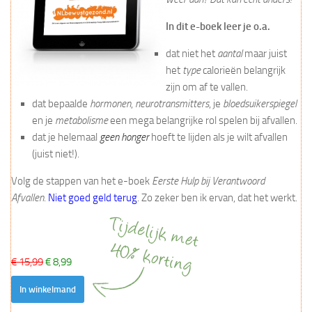
In dit e-boek leer je o.a.
dat niet het
aantal
maar juist
het
type
calorieën belangrijk
zijn om af te vallen.
dat bepaalde
hormonen
,
neurotransmitters
, je
bloedsuikerspiegel
en je
metabolisme
een mega belangrijke rol spelen bij afvallen.
dat je helemaal
geen honger
hoeft te lijden als je wilt afvallen
(juist niet!).
Volg de stappen van het e-boek
Eerste Hulp bij Verantwoord
Afvallen
.
Niet goed geld terug
. Zo zeker ben ik ervan, dat het werkt.
€ 15,99
€ 8,99
In winkelmand