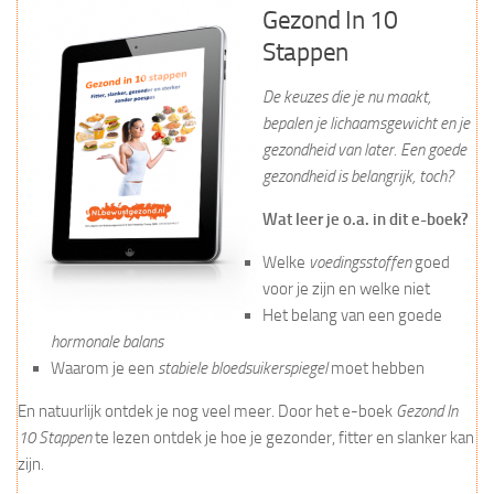
Gezond In 10
Stappen
De keuzes die je nu maakt,
bepalen je lichaamsgewicht en je
gezondheid van later. Een goede
gezondheid is belangrijk, toch?
Wat leer je o.a. in dit e-boek?
Welke
voedingsstoffen
goed
voor je zijn en welke niet
Het belang van een goede
hormonale balans
Waarom je een
stabiele bloedsuikerspiegel
moet hebben
En natuurlijk ontdek je nog veel meer. Door het e-boek
Gezond In
10 Stappen
te lezen ontdek je hoe je gezonder, fitter en slanker kan
zijn.