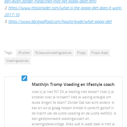
een-leven-zonder-medicijnen-met-het-pioppi-dieet.html
2.
https://www.thisisinsider.com/what-is-the-pioppi-diet-does-it-work-
2017-10
3.
https://www.bbcgoodfood.com/howto/guide/what-pioppi-diet
Tags:
Afvallen
NLbewustvoedingsadvies
Pioppi
Pioppi dieet
Voedingsadvies
Matthijn Tromp Voeding en lifestyle coach
Voel jij je niet fit? Zit je kleding niet lekker? Voel jij je
onzeker over je lichaam? Heb je weinig energie om
leuke dingen te doen? Zonde! Dat kan echt anders. Ik
kan en wil je graag helpen omdat ik oprecht geloof in
de kracht van de juiste voeding en de juiste leefstijl. Ik
ben gediplomeerd voedingscoach en
ervaringsdeskundige. Alles wat ik weet deel ik met je