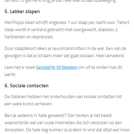
de fiets. Ongemerkt krijg je dan heel veel lichaamsbeweging.
5. Lekker slapen
Het Pioppi dieet schrijft ongeveer 7 uur slaap per nacht voor. Tekort
slaap wordt in verband gebracht met overgewicht, diabetes 2,
hartziekten en depressies.
Door slaaptekort raken je neurotransmitters in de war. Een van de
gevolgen is dat je lichaam meer vet gaat opslaan. Heel vervelend.
Lees het e-boek
Gezond In 10 Stappen
om uit te vinden hoe dit
werkt.
6. Sociale contacten
De Italianen hebben het onderhouden van sociale contacten tot
een ware kunst verheven.
Ben je weleens in Italië geweest? Dan herken je het beeld
waarschijnlijk wel van oude mannetjes die zich verpozen op een
dorpsplein. De hele dag kunnen zij praten! Ik vind dat altijd wel mooi