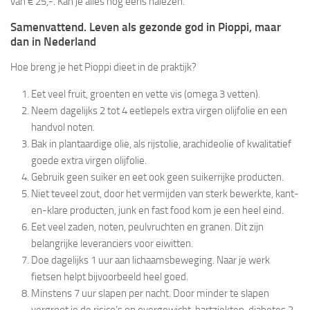
van € 25,-. Kan je alles nog eens nalezen.
Samenvattend. Leven als gezonde god in Pioppi, maar
dan in Nederland
Hoe breng je het Pioppi dieet in de praktijk?
Eet veel fruit, groenten en vette vis (omega 3 vetten).
Neem dagelijks 2 tot 4 eetlepels extra virgen olijfolie en een
handvol noten.
Bak in plantaardige olie, als rijstolie, arachideolie of kwalitatief
goede extra virgen olijfolie.
Gebruik geen suiker en eet ook geen suikerrijke producten.
Niet teveel zout, door het vermijden van sterk bewerkte, kant-
en-klare producten, junk en fast food kom je een heel eind.
Eet veel zaden, noten, peulvruchten en granen. Dit zijn
belangrijke leveranciers voor eiwitten.
Doe dagelijks 1 uur aan lichaamsbeweging. Naar je werk
fietsen helpt bijvoorbeeld heel goed.
Minstens 7 uur slapen per nacht. Door minder te slapen
vergroot je de risico’s op overgewicht, hartziekten, diabetes 2