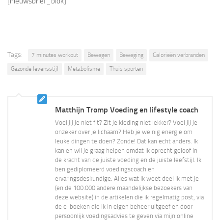
[nieuwsbrief_blok]
Tags:
7 minutes workout
Bewegen
Beweging
Calorieën verbranden
Gezonde levensstijl
Metabolisme
Thuis sporten
Matthijn Tromp Voeding en lifestyle coach
Voel jij je niet fit? Zit je kleding niet lekker? Voel jij je
onzeker over je lichaam? Heb je weinig energie om
leuke dingen te doen? Zonde! Dat kan echt anders. Ik
kan en wil je graag helpen omdat ik oprecht geloof in
de kracht van de juiste voeding en de juiste leefstijl. Ik
ben gediplomeerd voedingscoach en
ervaringsdeskundige. Alles wat ik weet deel ik met je
(en de 100.000 andere maandelijkse bezoekers van
deze website) in de artikelen die ik regelmatig post, via
de e-boeken die ik in eigen beheer uitgeef en door
persoonlijk voedingsadvies te geven via mijn online