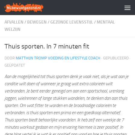
Doorgaan naar inhoud
AFVALLEN
/
BEWEGEN
/
GEZONDE LEVENSSTIJL
/
MENTAAL
WELZIJN
Thuis sporten. In 7 minuten fit
DOOR
MATTHIJN TROMP VOEDING EN LIFESTYLE COACH
· GEPUBLICEERD
·
GEÜPDATET
Aan de mogelijkheid tot thuis sporten denk je vaak niet, als je wat aan je
conditie wilt doen of wanneer je graag wat extra calorieën wilt
verbranden. Je bent eerder geneigd om aan een sportschool, urenlang
joggen, wielrennen of lange stukken wandelen, te denken dan aan thuis
sporten. Om wat fitter te worden en de broodnodige calorieën te
verbranden. is thuis sporten een prima en een goedkoop alternatief.
Thuis sporten biedt behoorlijke voordelen. Ik heb zelf een weekje de 7
minutes workout gedaan en mijn ervaring hiermee is zeer positief. In
deze blog vertel ik je wat ik er positief aan vond en hoe je thuis sporten