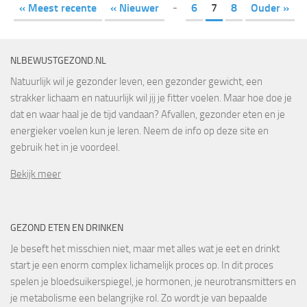
« Meest recente
« Nieuwer
-
6
7
8
Ouder »
NLBEWUSTGEZOND.NL
Natuurlijk wil je gezonder leven, een gezonder gewicht, een
strakker lichaam en natuurlijk wil jij je fitter voelen. Maar hoe doe je
dat en waar haal je de tijd vandaan? Afvallen, gezonder eten en je
energieker voelen kun je leren. Neem de info op deze site en
gebruik het in je voordeel.
Bekijk meer
GEZOND ETEN EN DRINKEN
Je beseft het misschien niet, maar met alles wat je eet en drinkt
start je een enorm complex lichamelijk proces op. In dit proces
spelen je bloedsuikerspiegel, je hormonen, je neurotransmitters en
je metabolisme een belangrijke rol. Zo wordt je van bepaalde