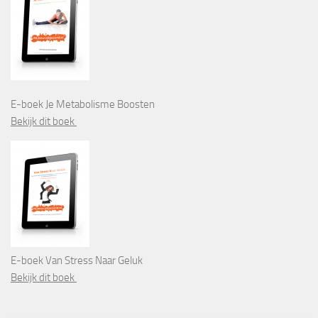
E-boek Je Metabolisme Boosten
Bekijk dit boek
E-boek Van Stress Naar Geluk
Bekijk dit boek