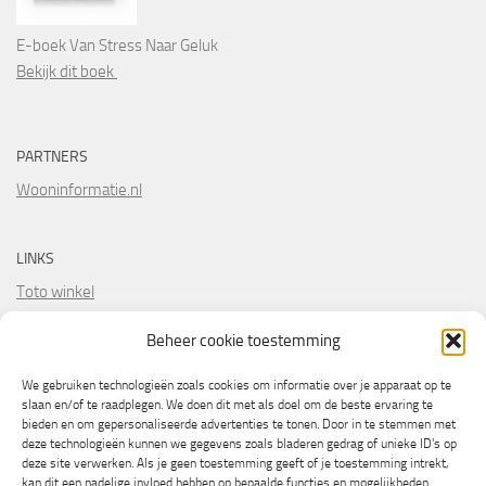
E-boek Van Stress Naar Geluk
Bekijk dit boek
PARTNERS
Wooninformatie.nl
LINKS
Toto winkel
Online casino paysafecard 10 euro
Beheer cookie toestemming
We gebruiken technologieën zoals cookies om informatie over je apparaat op te
slaan en/of te raadplegen. We doen dit met als doel om de beste ervaring te
bieden en om gepersonaliseerde advertenties te tonen. Door in te stemmen met
deze technologieën kunnen we gegevens zoals bladeren gedrag of unieke ID's op
deze site verwerken. Als je geen toestemming geeft of je toestemming intrekt,
kan dit een nadelige invloed hebben op bepaalde functies en mogelijkheden.