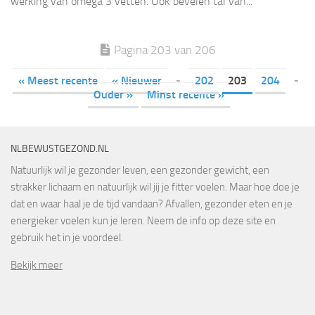
werking van omega 3 vetten. Ook bevelen tal van...
Pagina 203 van 206
« Meest recente
« Nieuwer
-
202
203
204
-
Ouder »
Minst recente »
NLBEWUSTGEZOND.NL
Natuurlijk wil je gezonder leven, een gezonder gewicht, een
strakker lichaam en natuurlijk wil jij je fitter voelen. Maar hoe doe je
dat en waar haal je de tijd vandaan? Afvallen, gezonder eten en je
energieker voelen kun je leren. Neem de info op deze site en
gebruik het in je voordeel.
Bekijk meer