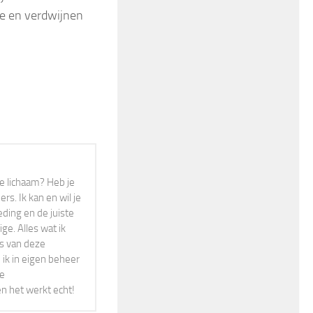
e en verdwijnen
r je lichaam? Heb je
s. Ik kan en wil je
eding en de juiste
ge. Alles wat ik
rs van deze
 ik in eigen beheer
ne
en het werkt echt!