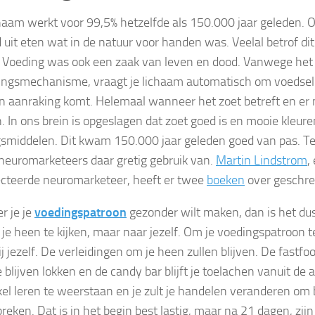
haam werkt voor 99,5% hetzelfde als 150.000 jaar geleden. 
 uit eten wat in de natuur voor handen was. Veelal betrof dit 
 Voeding was ook een zaak van leven en dood. Vanwege het
ingsmechanisme, vraagt je lichaam automatisch om voedsel
n aanraking komt. Helemaal wanneer het zoet betreft en er 
. In ons brein is opgeslagen dat zoet goed is en mooie kleuren
smiddelen. Dit kwam 150.000 jaar geleden goed van pas. 
euromarketeers daar gretig gebruik van.
Martin Lindstrom
,
cteerde neuromarketeer, heeft er twee
boeken
over geschre
 je je
voedingspatroon
gezonder wilt maken, dan is het du
 je heen te kijken, maar naar jezelf. Om je voedingspatroon t
ij jezelf. De verleidingen om je heen zullen blijven. De fastf
e blijven lokken en de candy bar blijft je toelachen vanuit de a
kkel leren te weerstaan en je zult je handelen veranderen o
reken. Dat is in het begin best lastig, maar na 21 dagen, zij