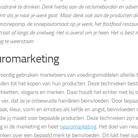
risdrank te drinken. Denk hierbij aan de reclameborden en advert
t als je naar je werk gaat. Maar denk ook aan de producten die
benzinepomp, de snoepautomaat op je werk, het fastfood restaur
raat of langs de snelweg. Het is overal om je heen. Het is best m
ng te weerstaan.
romarketing
ordig gebruiken marketeers van voedingsmiddelen allerlei 
eiden tot het kopen van hun producten. Deze technieken best
 etiketten, slogans en merken. Daar houdt het echter niet bij 
 ver, dat ze je onbewuste handelen beïnvloeden. Door bepaa
ak, kleur, vorm en emoties als liefde en angst, beïnvloeden
die jij maakt voor bepaalde producten. Deze technieken zijn 
g in de marketing en heet
neuromarketing
. Het doel van ne
nken over een bepaald merk te beïnvloeden. Dit lukt heel suc