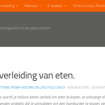
e voeding
Mentaal
E-boeken
Online Cursus Afval
ezond gewicht en een gezond leven
verleiding van eten.
TTHIJN TROMP VOEDING EN LIFESTYLE COACH
· GEPUBLICEERD
· GEÜPDA
s wordt je talloze keren verleid om eten te kopen. Je ontvangt e
enden prikkels die je uitnodigen om een hamburger te kopen, ee