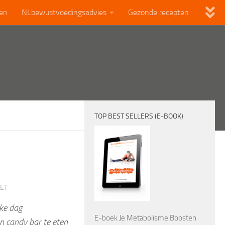
len
NLbewustvoedingsadvies
Gezonde recepten
TOP BEST SELLERS (E-BOOK)
TET
lke dag
E-boek Je Metabolisme Boosten
n candy bar te eten