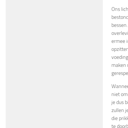
Ons lic
bestond
bessen.
overlev
ermee i
opzitten
voeding
maken n
gerespe
Wanneer
niet om
je dus b
zullen j
die pri
te doorb