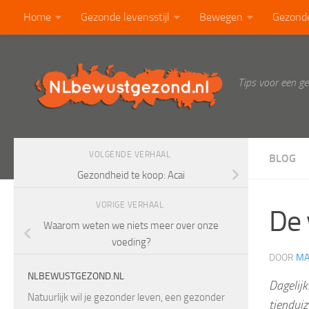
Home
Gezonde levensstijl
Bewegen
Gezond
Doorgaan naar inhoud
Calorietabel
Blog
Tips voor een g
VOLGENDE VERHAAL
BLOG
Gezondheid te koop: Acai
VORIGE VERHAAL
De 
Waarom weten we niets meer over onze
voeding?
DOOR
MA
NLBEWUSTGEZOND.NL
Dagelijk
Natuurlijk wil je gezonder leven, een gezonder
tienduiz