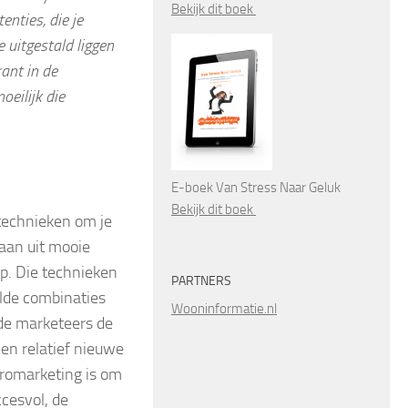
Bekijk dit boek
enties, die je
 uitgestald liggen
ant in de
oeilijk die
E-boek Van Stress Naar Geluk
Bekijk dit boek
technieken om je
aan uit mooie
op. Die technieken
PARTNERS
lde combinaties
Wooninformatie.nl
 de marketeers de
een relatief nieuwe
uromarketing is om
cesvol, de