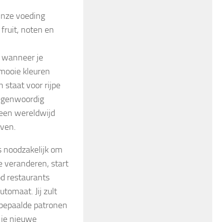
Onze voeding
fruit, noten en
 wanneer je
mooie kleuren
 staat voor rijpe
Tegenwoordig
 een wereldwijd
ven.
s noodzakelijk om
e veranderen, start
ood restaurants
utomaat. Jij zult
m bepaalde patronen
n je nieuwe