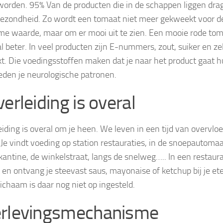
worden. 95% Van de producten die in de schappen liggen drage
gezondheid. Zo wordt een tomaat niet meer gekweekt voor 
e waarde, maar om er mooi uit te zien. Een mooie rode tom
 beter. In veel producten zijn E-nummers, zout, suiker en ze
t. Die voedingsstoffen maken dat je naar het product gaat 
eden je neurologische patronen.
erleiding is overal
eiding is overal om je heen. We leven in een tijd van overvlo
. Je vindt voeding op station restauraties, in de snoepautomaa
skantine, de winkelstraat, langs de snelweg….. In een restaura
t en ontvang je steevast saus, mayonaise of ketchup bij je ete
lichaam is daar nog niet op ingesteld.
rlevingsmechanisme