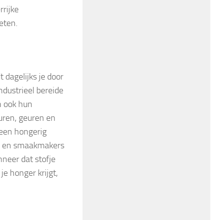
rrijke
eten.
 dagelijks je door
ndustrieel bereide
n ook hun
uren, geuren en
 een hongerig
ers en smaakmakers
neer dat stofje
je honger krijgt,