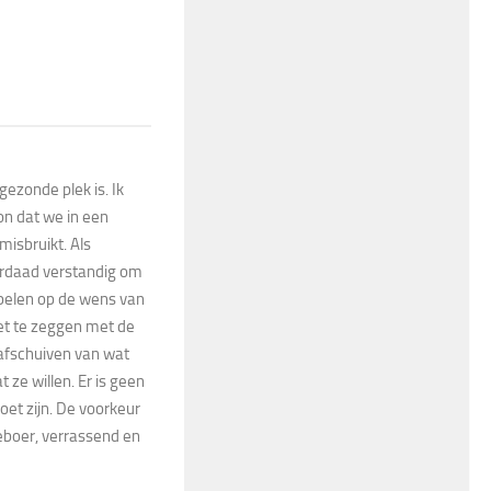
gezonde plek is. Ik
on dat we in een
isbruikt. Als
derdaad verstandig om
pelen op de wens van
et te zeggen met de
 afschuiven van wat
 ze willen. Er is geen
oet zijn. De voorkeur
eboer, verrassend en