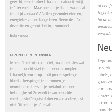
gewicht, een strakker lichaam en natuurlijk wil jij
of een f
je fitter voelen. Maar hoe doe je dat en waar haal
tegenkom
je de tijd vandaan? Afvallen, gezonder eten en je
bij de 
energieker voelen kun je leren. Neem de info op
deze site en gebruik het in je voordeel.
winkelst
verleidi
Bekijk meer
Neu
GEZOND ETEN EN DRINKEN
Tegenwo
Je beseft het misschien niet, maar met alles wat
te verl
je eet en drinkt start je een enorm complex
labels,
lichamelijk proces op. In dit proces spelen je
bloedsuikerspiegel, je hormonen, je
gaan zo
neurotransmitters en je metabolisme een
van sma
belangrijke rol. Zo wordt je van bepaalde
keuzes 
voedingsstoffen juist dikker en van andere juist
stromin
niet. Dit helpen je af te vallen.
jouw de