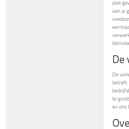
plek ge
aan je 
voedzam
eenmaal
verwerk
beïnvlo
De v
De verl
betreft
bedrijf
te groo
en ons 
Ove