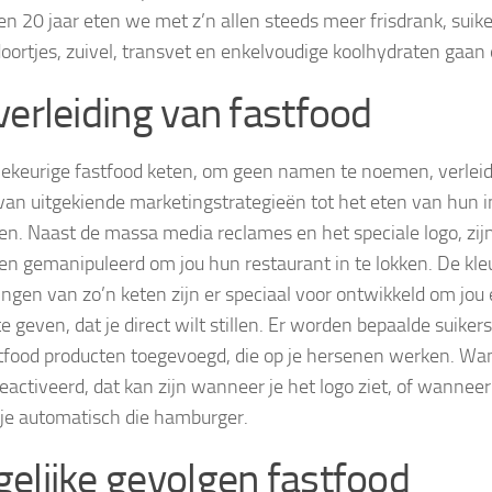
en 20 jaar eten we met z’n allen steeds meer frisdrank, suike
oortjes, zuivel, transvet en enkelvoudige koolhydraten gaan 
verleiding van fastfood
lekeurige fastfood keten, om geen namen te noemen, verleidt
van uitgekiende marketingstrategieën tot het eten van hun i
en. Naast de massa media reclames en het speciale logo, zij
en gemanipuleerd om jou hun restaurant in te lokken. De kle
ingen van zo’n keten zijn er speciaal voor ontwikkeld om jou
te geven, dat je direct wilt stillen. Er worden bepaalde suik
tfood producten toegevoegd, die op je hersenen werken. Wan
eactiveerd, dat kan zijn wanneer je het logo ziet, of wanneer 
 je automatisch die hamburger.
elijke gevolgen fastfood