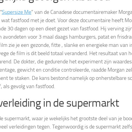
“
Supersize Me
” van de Canadese documentairemaker Morgan
d wat fastfood met je doet. Voor deze documentaire heeft Mor
de 30 dagen op een dieet gezet van fastfood. Hij verving zijn
n avondeten voor 3 maal daags hamburgers, patat en frisdra
film zie je een gezonde, fitte , slanke en energieke man van i
ge de film is dit beeld totaal veranderd. Het resultaat van he
arend. De dokter, die gedurende het experiment zijn waardes,
entage, gewicht en conditie controleerde, raadde Morgan zelfs
ent te staken. De kans bestond namelijk op onherstelbare sc
rf, als gevolg van fastfood.
verleiding in de supermarkt
de supermarkt, waar je wekelijks het grootste deel van je bo
veel verleidingen tegen. Tegenwoordig is de supermarkt zel