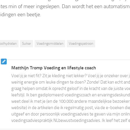
es min of meer ingeslepen. Dan wordt het een automatism
eidingen een beetje.
oolhydraten
Suiker
Voedingsmiddelen
Voedingspatroon
Matthijn Tromp Voeding en lifestyle coach
Voel jij je niet fit? Zit je kleding niet lekker? Voel jij je onzeker ove
weinig energie om leuke dingen te doen? Zonde! Dat kan echt ander
graag helpen omdat ik oprecht geloof in de kracht van de juiste vo
leefstijl. Ik ben gediplomeerd voedingscoach en ervaringsdeskundi
weet deel ik met je (en de 100.000 andere maandelijkse bezoeke
website) in de artikelen die ik regelmatig post, via de e-boeken die
uitgeef en door persoonlijk voedingsadvies te geven via mijn onli
voedingsadviespraktijk NLbewustvoedingsadvies. Ik leef het zelf 