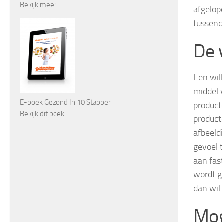
Bekijk meer
afgelop
tussend
De 
Een wil
middel 
E-boek Gezond In 10 Stappen
product
Bekijk dit boek
product
afbeeld
gevoel 
aan fas
wordt g
dan wil
Mog