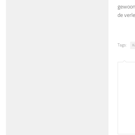
gewoont
de verl
Tags:
K