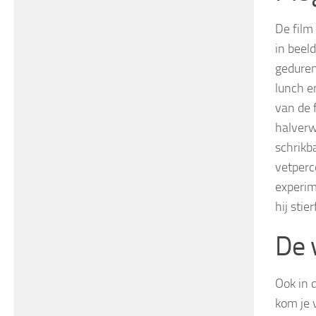
De film 
in beel
geduren
lunch e
van de 
halverwe
schrikb
vetperc
experim
hij stie
De 
Ook in 
kom je 