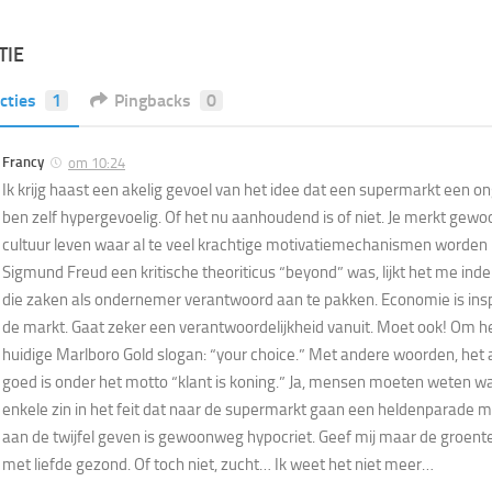
TIE
cties
1
Pingbacks
0
Francy
om 10:24
Ik krijg haast een akelig gevoel van het idee dat een supermarkt een on
ben zelf hypergevoelig. Of het nu aanhoudend is of niet. Je merkt gewo
cultuur leven waar al te veel krachtige motivatiemechanismen worden m
Sigmund Freud een kritische theoriticus “beyond” was, lijkt het me in
die zaken als ondernemer verantwoord aan te pakken. Economie is ins
de markt. Gaat zeker een verantwoordelijkheid vanuit. Moet ook! Om h
huidige Marlboro Gold slogan: “your choice.” Met andere woorden, het
goed is onder het motto “klant is koning.” Ja, mensen moeten weten wat
enkele zin in het feit dat naar de supermarkt gaan een heldenparade m
aan de twijfel geven is gewoonweg hypocriet. Geef mij maar de groent
met liefde gezond. Of toch niet, zucht… Ik weet het niet meer…