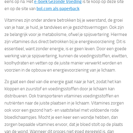
eens op na. Het
e-boek Gezonde Voeding
is te koop op deze site
en op de site van
bol.com als paperback
.
Vitamines zijn onder andere betrokken bij je weerstand, de groei
van je haar, je huid, je tandvlees en je gezichtsvermogen. Ook zijn
ze belangrijk voor je metabolisme, ofwel je spijsvertering. Hiermee
zijn vitamines dus direct betrokken bij je energievoorziening. Dit is
essentieel, want zonder energie, is er geen leven. Door een goede
werking van je spijsvertering, kunnen de voedingsstoffen, eiwitten,
koolhydraten en vetten op de juiste manier verwerkt worden en
voorzien in de opbouw en energievoorziening van je lichaam.
Zo gaat een deel van die energie gaat naar je hart, zodat het kan
kloppen en zuurstof en voedingsstoffen door je lichaam kan
distribueren. Ook transporteren vitamines voedingsstoffen en
nutriënten naar de juiste plaatsen in je lichaam. Vitamines zorgen
ook voor een gezond hart- en vaatstelsel met voldoende rode
bloedlichaampjes. Mocht je een keer een wondje hebben, dan
zorgen bepaalde vitamines ervoor, dat je bloed stolt op de plaats
van de wond. Wanneer dit proces niet goed geregeld is, dan