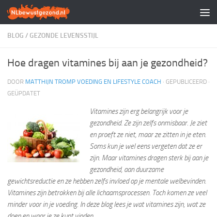
Doorgaan naar inhoud
BLOG
/
GEZONDE LEVENSSTIJL
Hoe dragen vitamines bij aan je gezondheid?
DOOR
MATTHIJN TROMP VOEDING EN LIFESTYLE COACH
· GEPUBLICEERD
·
GEÜPDATET
Vitamines zijn erg belangrijk voor je
gezondheid. Ze zijn zelfs onmisbaar. Je ziet
en proeft ze niet, maar ze zitten in je eten.
Soms kun je wel eens vergeten dat ze er
zijn. Maar vitamines dragen sterk bij aan je
gezondheid, aan duurzame
gewichtsreductie en ze hebben zelfs invloed op je mentale welbevinden.
Vitamines zijn betrokken bij alle lichaamsprocessen. Toch komen ze veel
minder voor in je voeding. In deze blog lees je wat vitamines zijn, wat ze
doen en waar je ze kunt vinden.