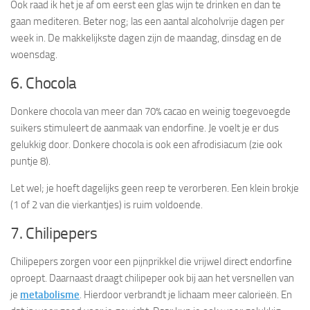
Ook raad ik het je af om eerst een glas wijn te drinken en dan te
gaan mediteren. Beter nog; las een aantal alcoholvrije dagen per
week in. De makkelijkste dagen zijn de maandag, dinsdag en de
woensdag.
6. Chocola
Donkere chocola van meer dan 70% cacao en weinig toegevoegde
suikers stimuleert de aanmaak van endorfine. Je voelt je er dus
gelukkig door. Donkere chocola is ook een afrodisiacum (zie ook
puntje 8).
Let wel; je hoeft dagelijks geen reep te verorberen. Een klein brokje
(1 of 2 van die vierkantjes) is ruim voldoende.
7. Chilipepers
Chilipepers zorgen voor een pijnprikkel die vrijwel direct endorfine
oproept. Daarnaast draagt chilipeper ook bij aan het versnellen van
je
metabolisme
. Hierdoor verbrandt je lichaam meer calorieën. En