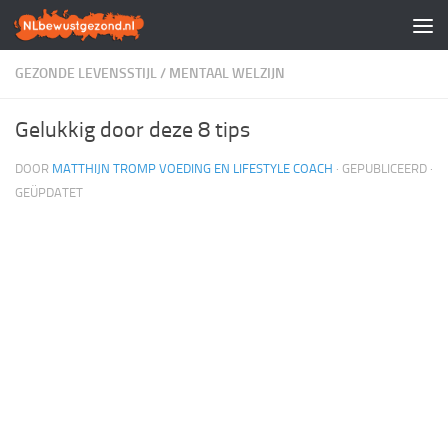
Doorgaan naar inhoud
GEZONDE LEVENSSTIJL
/
MENTAAL WELZIJN
Gelukkig door deze 8 tips
DOOR
MATTHIJN TROMP VOEDING EN LIFESTYLE COACH
· GEPUBLICEERD
·
GEÜPDATET