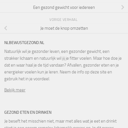
Een gezond gewicht voor iedereen
VORIGE VERHAAL
Je moet de knop omzetten
NLBEWUSTGEZOND.NL
Natuurlijk wil je gezonder leven, een gezonder gewicht, een
strakker lichaam en natuurlijk wil jij je fitter voelen. Maar hoe doe je
dat en waar haal je de tijd vandaan? Afvallen, gezonder eten en je
energieker voelen kun je leren. Neem de info op deze site en
gebruik het in je voordeel.
Bekijk meer
GEZOND ETEN EN DRINKEN
Je beseft het misschien niet, maar met alles wat je eet en drinkt
start je een enorm complex lichamelijk proces op. In dit proces