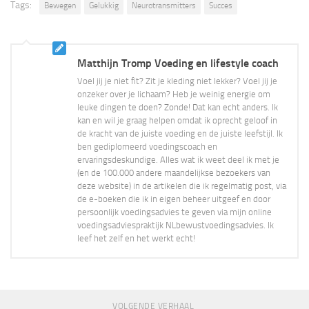
Tags:
Bewegen
Gelukkig
Neurotransmitters
Succes
Matthijn Tromp Voeding en lifestyle coach
Voel jij je niet fit? Zit je kleding niet lekker? Voel jij je
onzeker over je lichaam? Heb je weinig energie om
leuke dingen te doen? Zonde! Dat kan echt anders. Ik
kan en wil je graag helpen omdat ik oprecht geloof in
de kracht van de juiste voeding en de juiste leefstijl. Ik
ben gediplomeerd voedingscoach en
ervaringsdeskundige. Alles wat ik weet deel ik met je
(en de 100.000 andere maandelijkse bezoekers van
deze website) in de artikelen die ik regelmatig post, via
de e-boeken die ik in eigen beheer uitgeef en door
persoonlijk voedingsadvies te geven via mijn online
voedingsadviespraktijk NLbewustvoedingsadvies. Ik
leef het zelf en het werkt echt!
VOLGENDE VERHAAL