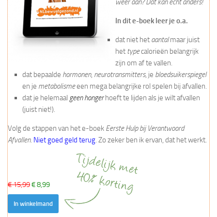
weer aan? Dat kan echt anders!
In dit e-boek leer je o.a.
dat niet het
aantal
maar juist
het
type
calorieën belangrijk
zijn om af te vallen.
dat bepaalde
hormonen
,
neurotransmitters
, je
bloedsuikerspiegel
en je
metabolisme
een mega belangrijke rol spelen bij afvallen.
dat je helemaal
geen honger
hoeft te lijden als je wilt afvallen
(juist niet!).
Volg de stappen van het e-boek
Eerste Hulp bij Verantwoord
Afvallen
.
Niet goed geld terug
. Zo zeker ben ik ervan, dat het werkt.
€ 15,99
€ 8,99
In winkelmand