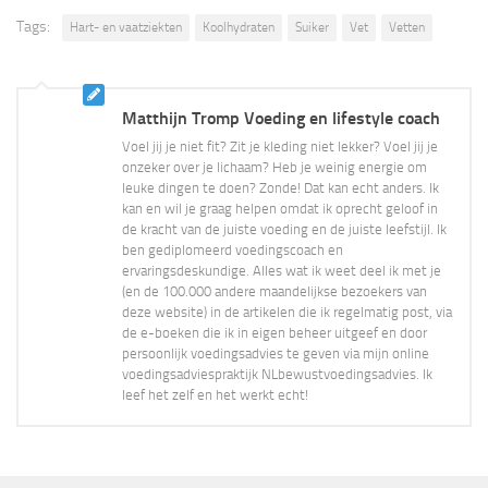
Tags:
Hart- en vaatziekten
Koolhydraten
Suiker
Vet
Vetten
Matthijn Tromp Voeding en lifestyle coach
Voel jij je niet fit? Zit je kleding niet lekker? Voel jij je
onzeker over je lichaam? Heb je weinig energie om
leuke dingen te doen? Zonde! Dat kan echt anders. Ik
kan en wil je graag helpen omdat ik oprecht geloof in
de kracht van de juiste voeding en de juiste leefstijl. Ik
ben gediplomeerd voedingscoach en
ervaringsdeskundige. Alles wat ik weet deel ik met je
(en de 100.000 andere maandelijkse bezoekers van
deze website) in de artikelen die ik regelmatig post, via
de e-boeken die ik in eigen beheer uitgeef en door
persoonlijk voedingsadvies te geven via mijn online
voedingsadviespraktijk NLbewustvoedingsadvies. Ik
leef het zelf en het werkt echt!