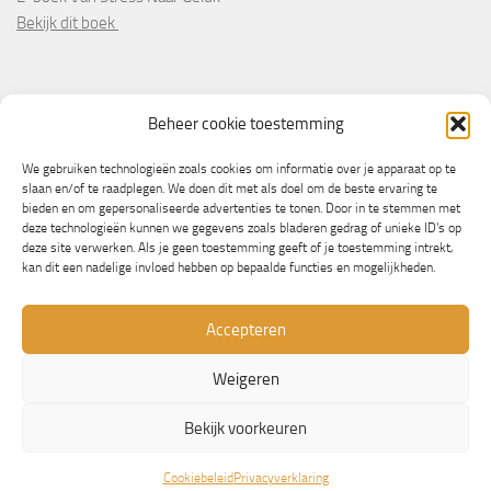
Bekijk dit boek
PARTNERS
Beheer cookie toestemming
Wooninformatie.nl
We gebruiken technologieën zoals cookies om informatie over je apparaat op te
slaan en/of te raadplegen. We doen dit met als doel om de beste ervaring te
bieden en om gepersonaliseerde advertenties te tonen. Door in te stemmen met
deze technologieën kunnen we gegevens zoals bladeren gedrag of unieke ID's op
deze site verwerken. Als je geen toestemming geeft of je toestemming intrekt,
kan dit een nadelige invloed hebben op bepaalde functies en mogelijkheden.
Accepteren
Weigeren
© Copyright 2013/2023 - NLbewustgezond.nl
Bekijk voorkeuren
Mogelijk gemaakt door
- Ontworpen met de
Hueman thema
Cookiebeleid
Privacyverklaring