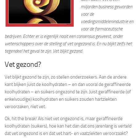
miljarden business geworden
voor de
voedingsmiddelenindustrie en
voor de farmaceutische
bedrijven. Echter er is eigenlijk nooit een consensus geweest, onder
wetenschappers over de stelling of vet ongezond is. En nu blijkt zelfs het
tegendeel het geval te zijn. Vet blijkt gezond.
Vet gezond?
Vet blijkt gezond te zijn, zo stellen onderzoekers. Aan de andere
kant blijken juist de koolhydraten – en dan vooral de geraffineerde
koolhydraten – en suikers ongezond te zijn. Juist geraffineerde (of
enkelvoudige) koolhydraten en suikers zouden hartziekten
veroorzaken, niet vet.
Ok, hit the break! Als niet vet ongezond is, maar geraffineerde
koolhydraten (suikers), hoe kan het dan dat ons jarenlang is verteld
dat vet ongezond is en dat vet hart- en vaatziekten veroorzaakt?