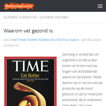
Doorgaan naar inhoud
GEZONDE LEVENSSTIJL
/
GEZONDE VOEDING
Waarom vet gezond is.
DOOR
MATTHIJN TROMP VOEDING EN LIFESTYLE COACH
· GEPUBLICEERD
·
GEÜPDATET
Jarenlang is verteld dat vet
ongezond is en dat je door
teveel vet te eten last zou
krijgen van dichtslibbende
aderen en hartziekten. Mede
daarom zijn er tal van vetvrije
producten op de markt
gebracht en zijn er medicijnen
ontwikkeld, die je cholesterol
laten dalen. Vet is een