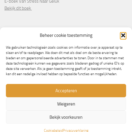
E-boek Van Stress Naar Geluk
Bekijk dit boek
PARTNERS
Beheer cookie toestemming
Wooninformatie.nl
We gebruiken technologieën zoals cookies om informatie over je apparaat op te
slaan en/of te raadplegen. We doen dit met als doel om de beste ervaring te
bieden en om gepersonaliseerde advertenties te tonen. Door in te stemmen met
deze technologieën kunnen we gegevens zoals bladeren gedrag of unieke ID's op
deze site verwerken. Als je geen toestemming geeft of je toestemming intrekt,
kan dit een nadelige invloed hebben op bepaalde functies en mogelijkheden.
Accepteren
Weigeren
© Copyright 2013/2023 - NLbewustgezond.nl
Bekijk voorkeuren
Mogelijk gemaakt door
- Ontworpen met de
Hueman thema
Cookiebeleid
Privacyverklaring