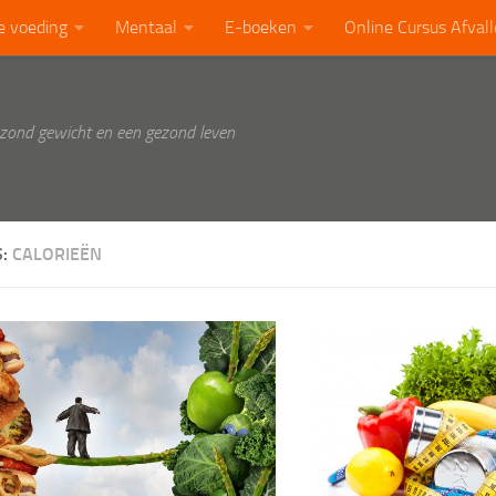
e voeding
Mentaal
E-boeken
Online Cursus Afval
ezond gewicht en een gezond leven
S:
CALORIEËN