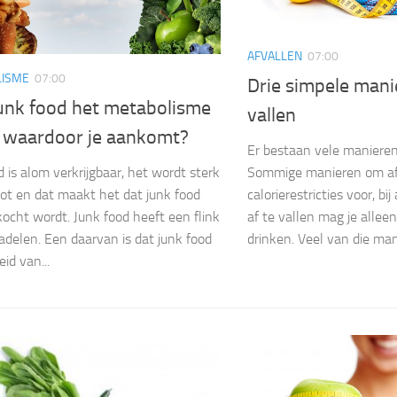
AFVALLEN
07:00
ISME
07:00
Drie simpele mani
junk food het metabolisme
vallen
, waardoor je aankomt?
Er bestaan vele manieren
Sommige manieren om af 
d is alom verkrijgbaar, het wordt sterk
calorierestricties voor, b
t en dat maakt het dat junk food
af te vallen mag je allee
kocht wordt. Junk food heeft een flink
drinken. Veel van die mani
adelen. Een daarvan is dat junk food
id van...