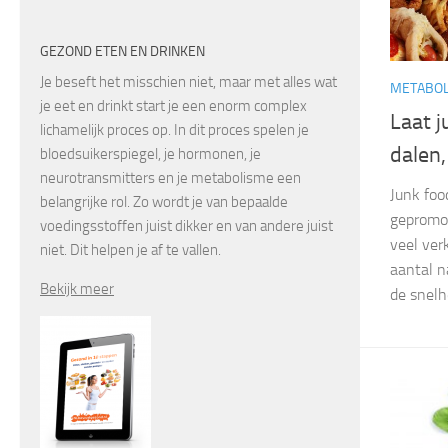
GEZOND ETEN EN DRINKEN
Je beseft het misschien niet, maar met alles wat
METABOL
je eet en drinkt start je een enorm complex
Laat 
lichamelijk proces op. In dit proces spelen je
dalen
bloedsuikerspiegel, je hormonen, je
neurotransmitters en je metabolisme een
Junk foo
belangrijke rol. Zo wordt je van bepaalde
gepromoo
voedingsstoffen juist dikker en van andere juist
veel ver
niet. Dit helpen je af te vallen.
aantal n
Bekijk meer
de snelhe