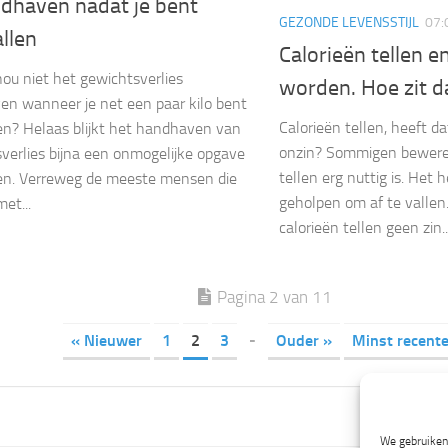
ndhaven nadat je bent
GEZONDE LEVENSSTIJL
07:
llen
Calorieën tellen e
nou niet het gewichtsverlies
worden. Hoe zit d
n wanneer je net een paar kilo bent
Calorieën tellen, heeft da
en? Helaas blijkt het handhaven van
onzin? Sommigen beweren
verlies bijna een onmogelijke opgave
tellen erg nuttig is. Het 
en. Verreweg de meeste mensen die
geholpen om af te vallen
et...
calorieën tellen geen zin..
Pagina 2 van 11
« Nieuwer
1
2
3
-
Ouder »
Minst recente
We gebruiken 