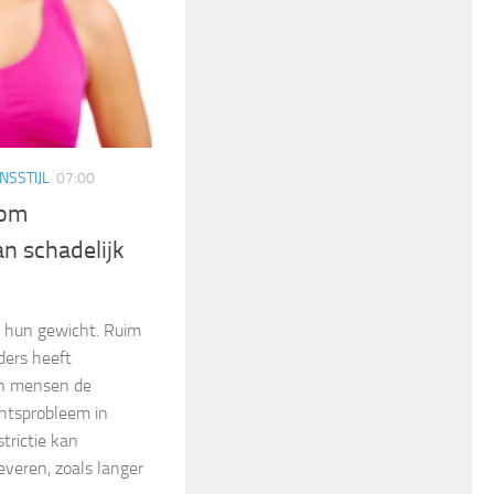
NSSTIJL
07:00
rom
an schadelijk
 hun gewicht. Ruim
ders heeft
en mensen de
htsprobleem in
strictie kan
everen, zoals langer