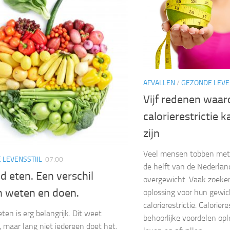
AFVALLEN
/
GEZONDE LEVE
Vijf redenen waa
calorierestrictie k
zijn
Veel mensen tobben met
 LEVENSSTIJL
07:00
de helft van de Nederlan
 eten. Een verschil
overgewicht. Vaak zoek
n weten en doen.
oplossing voor hun gewic
calorierestrictie. Caloriere
ten is erg belangrijk. Dit weet
behoorlijke voordelen opl
, maar lang niet iedereen doet het.