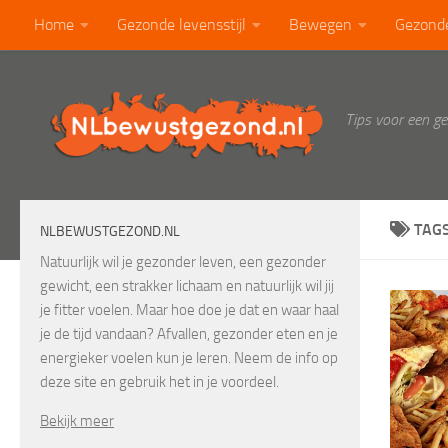
Home
Gezonde levensstijl
Bewegen
Gezond
Doorgaan naar inhoud
Calorietabel
Blog
Tips voor een g
TAG
NLBEWUSTGEZOND.NL
Natuurlijk wil je gezonder leven, een gezonder
gewicht, een strakker lichaam en natuurlijk wil jij
je fitter voelen. Maar hoe doe je dat en waar haal
je de tijd vandaan? Afvallen, gezonder eten en je
energieker voelen kun je leren. Neem de info op
deze site en gebruik het in je voordeel.
Bekijk meer