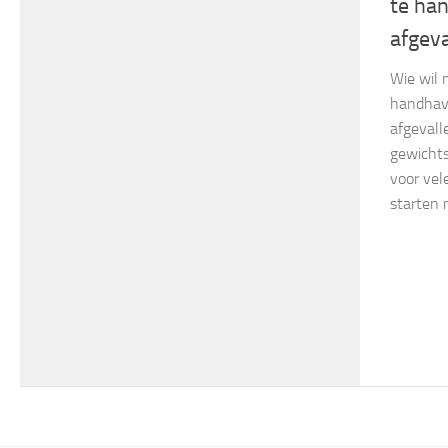
te ha
afgeva
Wie wil 
handhave
afgevall
gewichts
voor vel
starten m