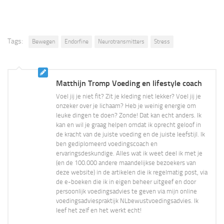
Tags:
Bewegen
Endorfine
Neurotransmitters
Stress
Matthijn Tromp Voeding en lifestyle coach
Voel jij je niet fit? Zit je kleding niet lekker? Voel jij je
onzeker over je lichaam? Heb je weinig energie om
leuke dingen te doen? Zonde! Dat kan echt anders. Ik
kan en wil je graag helpen omdat ik oprecht geloof in
de kracht van de juiste voeding en de juiste leefstijl. Ik
ben gediplomeerd voedingscoach en
ervaringsdeskundige. Alles wat ik weet deel ik met je
(en de 100.000 andere maandelijkse bezoekers van
deze website) in de artikelen die ik regelmatig post, via
de e-boeken die ik in eigen beheer uitgeef en door
persoonlijk voedingsadvies te geven via mijn online
voedingsadviespraktijk NLbewustvoedingsadvies. Ik
leef het zelf en het werkt echt!