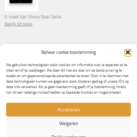
E-boek Van Stress Naar Geluk
Bekijk dit boek
PARTNERS
Beheer cookie toestemming
Wooninformatie.nl
We gebruiken technologieën zoals cookies om informatie over je apparaat op te
slaan en/of te raadplegen. We doen dit met als doel om de beste ervaring te
bieden en om gepersonaliseerde advertenties te tonen. Door in te stemmen met
deze technologieën kunnen we gegevens zoals bladeren gedrag of unieke ID's op
deze site verwerken. Als je geen toestemming geeft of je toestemming intrekt,
kan dit een nadelige invloed hebben op bepaalde functies en mogelijkheden.
Accepteren
Weigeren
© Copyright 2013/2023 - NLbewustgezond.nl