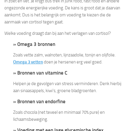
in zoet en vet. Je krijgt dus trek in junk food, fast food en andere
ongezonde energierijke voeding. De kans is groot dat je daarvan
aankomt. Dus is het belangrijk om voeding te kiezen die de
aanmaak van cortisol tegen gaat.
Welke voeding draagt dan bij aan het verlagen van cortisol?
» Omega 3 bronnen
Zoals vette zalm, walnoten, lijnzaadolie, tonijn en olijfolie.
Omega 3 vetten
doen je hersenen erg veel goed.
» Bronnen van vitamine C
Helpen je de gevolgen van stress verminderen. Denk hierbij
aan sinaasappels, kiwi’s, groene bladgroenten.
» Bronnen van endorfine
Zoals chocola (net teveel en minimaal 70% pure) en
lichaamsbeweging.
» Voeding met een lage glycemische index