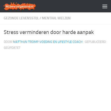
Doorgaan naar inhoud
GEZONDE LEVENSSTIJL
/
MENTAAL WELZIJN
Stress verminderen door harde aanpak
DOOR
MATTHIJN TROMP VOEDING EN LIFESTYLE COACH
· GEPUBLICEERD
·
GEÜPDATET