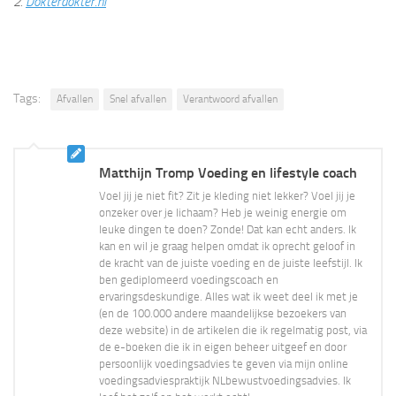
2.
Dokterdokter.nl
Tags:
Afvallen
Snel afvallen
Verantwoord afvallen
Matthijn Tromp Voeding en lifestyle coach
Voel jij je niet fit? Zit je kleding niet lekker? Voel jij je
onzeker over je lichaam? Heb je weinig energie om
leuke dingen te doen? Zonde! Dat kan echt anders. Ik
kan en wil je graag helpen omdat ik oprecht geloof in
de kracht van de juiste voeding en de juiste leefstijl. Ik
ben gediplomeerd voedingscoach en
ervaringsdeskundige. Alles wat ik weet deel ik met je
(en de 100.000 andere maandelijkse bezoekers van
deze website) in de artikelen die ik regelmatig post, via
de e-boeken die ik in eigen beheer uitgeef en door
persoonlijk voedingsadvies te geven via mijn online
voedingsadviespraktijk NLbewustvoedingsadvies. Ik