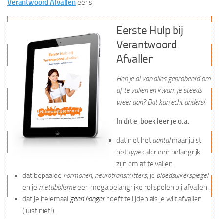
Verantwoord Afvallen
eens.
Eerste Hulp bij
Verantwoord
Afvallen
Heb je al van alles geprobeerd om
af te vallen en kwam je steeds
weer aan? Dat kan echt anders!
In dit e-boek leer je o.a.
dat niet het
aantal
maar juist
het
type
calorieën belangrijk
zijn om af te vallen.
dat bepaalde
hormonen
,
neurotransmitters
, je
bloedsuikerspiegel
en je
metabolisme
een mega belangrijke rol spelen bij afvallen.
dat je helemaal
geen honger
hoeft te lijden als je wilt afvallen
(juist niet!).