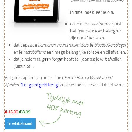
weer aan? Dat kan echt anders!
In dit e-boek leer je o.a.
dat niet het
aantal
maar juist
het
type
calorieën belangrijk
zijn om af te vallen.
dat bepaalde
hormonen
,
neurotransmitters
, je
bloedsuikerspiegel
en je
metabolisme
een mega belangrijke rol spelen bij afvallen.
dat je helemaal
geen honger
hoeft te lijden als je wilt afvallen
(juist niet!).
Volg de stappen van het e-boek
Eerste Hulp bij Verantwoord
Afvallen
.
Niet goed geld terug
. Zo zeker ben ik ervan, dat het werkt.
€ 15,99
€ 8,99
In winkelmand