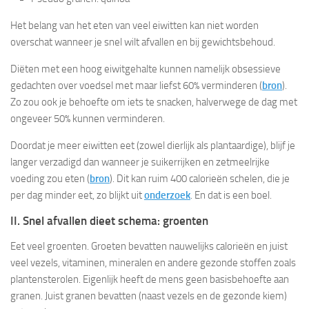
Het belang van het eten van veel eiwitten kan niet worden
overschat wanneer je snel wilt afvallen en bij gewichtsbehoud.
Diëten met een hoog eiwitgehalte kunnen namelijk obsessieve
gedachten over voedsel met maar liefst 60% verminderen (
bron
).
Zo zou ook je behoefte om iets te snacken, halverwege de dag met
ongeveer 50% kunnen verminderen.
Doordat je meer eiwitten eet (zowel dierlijk als plantaardige), blijf je
langer verzadigd dan wanneer je suikerrijken en zetmeelrijke
voeding zou eten (
bron
). Dit kan ruim 400 calorieën schelen, die je
per dag minder eet, zo blijkt uit
onderzoek
. En dat is een boel.
II. Snel afvallen dieet schema: groenten
Eet veel groenten. Groeten bevatten nauwelijks calorieën en juist
veel vezels, vitaminen, mineralen en andere gezonde stoffen zoals
plantensterolen. Eigenlijk heeft de mens geen basisbehoefte aan
granen. Juist granen bevatten (naast vezels en de gezonde kiem)