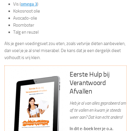
Vis (
omega 3
)
Kokosnoot olie
Avocado-olie
Roomboter
Talg en reuzel
Als je geen voedingsvet zou eten, zoals vetvrije diëten aanbevelen,
dan voel je je al snel miserabel. De kans dat je een dergelijk dieet
volhoudt is vrij klein.
Eerste Hulp bij
Verantwoord
Afvallen
Heb je al van alles geprobeerd om
af te vallen en kwam je steeds
weer aan? Dat kan echt anders!
In dit e-boek leer je o.a.