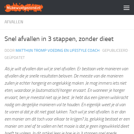
Doorgaan naar inhoud
AFVALLEN
Snel afvallen in 3 stappen, zonder dieet
DOOR
MATTHIJN TROMP VOEDING EN LIFESTYLE COACH
· GEPUBLICEERD
·
GEÜPDATET
Als je wilt afvallen dan wil je snel afvallen. Er bestaan vele manieren van
afvallen die je snelle resultaten beloven. De meeste van die manieren
zullen je echter hongerig en ongelukkig maken. Je mag immers iets niet
eten, waardoor je (automatisch) honger ervaart. En wanneer je honger
ervaart, ben je meestal niet op je best. Je hebt dus een ijzeren wilskracht
nodig om dergelijke manieren vol te houden. En eigenlijk weet je al van
te voren al dat je dit niet gaat lukken. Toch wil je snel afvallen. Is er dan
een manier om dit toch voor elkaar te krijgen? Ja, gelukkig bestaat er een
manier om snel af te vallen en het mooie is dat je geen ingewikkeld dieet
hoeft te volgen. In dit artikel lees je hoe je in 3 stappen snel goede