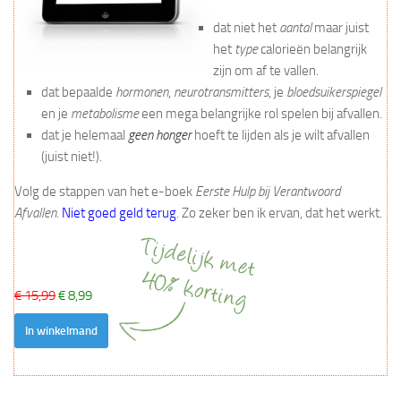
dat niet het
aantal
maar juist
het
type
calorieën belangrijk
zijn om af te vallen.
dat bepaalde
hormonen
,
neurotransmitters
, je
bloedsuikerspiegel
en je
metabolisme
een mega belangrijke rol spelen bij afvallen.
dat je helemaal
geen honger
hoeft te lijden als je wilt afvallen
(juist niet!).
Volg de stappen van het e-boek
Eerste Hulp bij Verantwoord
Afvallen
.
Niet goed geld terug
. Zo zeker ben ik ervan, dat het werkt.
€ 15,99
€ 8,99
In winkelmand