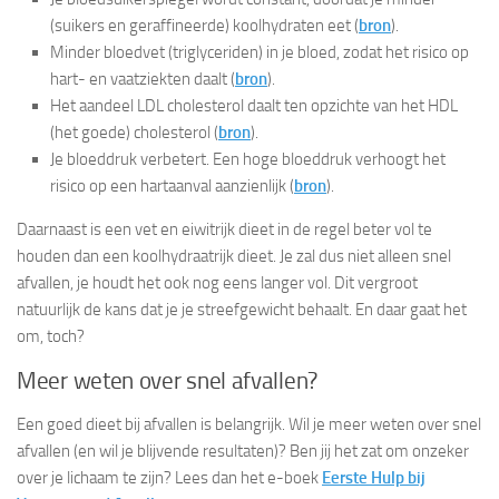
(suikers en geraffineerde) koolhydraten eet (
bron
).
Minder bloedvet (triglyceriden) in je bloed, zodat het risico op
hart- en vaatziekten daalt (
bron
).
Het aandeel LDL cholesterol daalt ten opzichte van het HDL
(het goede) cholesterol (
bron
).
Je bloeddruk verbetert. Een hoge bloeddruk verhoogt het
risico op een hartaanval aanzienlijk (
bron
).
Daarnaast is een vet en eiwitrijk dieet in de regel beter vol te
houden dan een koolhydraatrijk dieet. Je zal dus niet alleen snel
afvallen, je houdt het ook nog eens langer vol. Dit vergroot
natuurlijk de kans dat je je streefgewicht behaalt. En daar gaat het
om, toch?
Meer weten over snel afvallen?
Een goed dieet bij afvallen is belangrijk. Wil je meer weten over snel
afvallen (en wil je blijvende resultaten)? Ben jij het zat om onzeker
over je lichaam te zijn? Lees dan het e-boek
Eerste Hulp bij