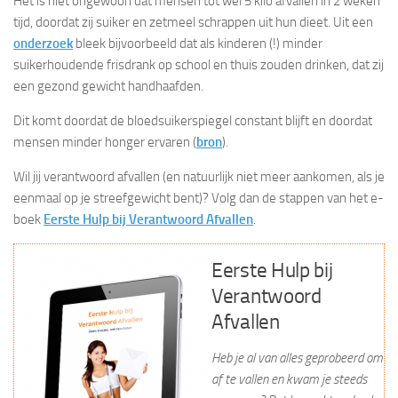
Het is niet ongewoon dat mensen tot wel 5 kilo afvallen in 2 weken
tijd, doordat zij suiker en zetmeel schrappen uit hun dieet. Uit een
onderzoek
bleek bijvoorbeeld dat als kinderen (!) minder
suikerhoudende frisdrank op school en thuis zouden drinken, dat zij
een gezond gewicht handhaafden.
Dit komt doordat de bloedsuikerspiegel constant blijft en doordat
mensen minder honger ervaren (
bron
).
Wil jij verantwoord afvallen (en natuurlijk niet meer aankomen, als je
eenmaal op je streefgewicht bent)? Volg dan de stappen van het e-
boek
Eerste Hulp bij Verantwoord Afvallen
.
Eerste Hulp bij
Verantwoord
Afvallen
Heb je al van alles geprobeerd om
af te vallen en kwam je steeds