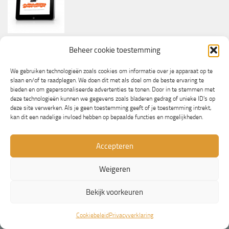
E-boek Van Stress Naar Geluk
Beheer cookie toestemming
Bekijk dit boek
We gebruiken technologieën zoals cookies om informatie over je apparaat op te
slaan en/of te raadplegen. We doen dit met als doel om de beste ervaring te
bieden en om gepersonaliseerde advertenties te tonen. Door in te stemmen met
PARTNERS
deze technologieën kunnen we gegevens zoals bladeren gedrag of unieke ID's op
deze site verwerken. Als je geen toestemming geeft of je toestemming intrekt,
Wooninformatie.nl
kan dit een nadelige invloed hebben op bepaalde functies en mogelijkheden.
Accepteren
Weigeren
Bekijk voorkeuren
Cookiebeleid
Privacyverklaring