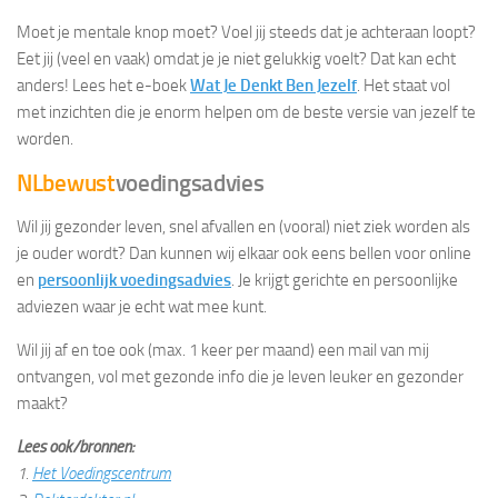
Moet je mentale knop moet? Voel jij steeds dat je achteraan loopt?
Eet jij (veel en vaak) omdat je je niet gelukkig voelt? Dat kan echt
anders! Lees het e-boek
Wat Je Denkt Ben Jezelf
. Het staat vol
met inzichten die je enorm helpen om de beste versie van jezelf te
worden.
NLbewust
voedingsadvies
Wil jij gezonder leven, snel afvallen en (vooral) niet ziek worden als
je ouder wordt? Dan kunnen wij elkaar ook eens bellen voor online
en
persoonlijk voedingsadvies
. Je krijgt gerichte en persoonlijke
adviezen waar je echt wat mee kunt.
Wil jij af en toe ook (max. 1 keer per maand) een mail van mij
ontvangen, vol met gezonde info die je leven leuker en gezonder
maakt?
Lees ook/bronnen:
1.
Het Voedingscentrum