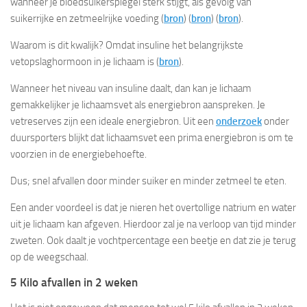
wanneer je bloedsuikerspiegel sterk stijgt, als gevolg van
suikerrijke en zetmeelrijke voeding (
bron
) (
bron
) (
bron
).
Waarom is dit kwalijk? Omdat insuline het belangrijkste
vetopslaghormoon in je lichaam is (
bron
).
Wanneer het niveau van insuline daalt, dan kan je lichaam
gemakkelijker je lichaamsvet als energiebron aanspreken. Je
vetreserves zijn een ideale energiebron. Uit een
onderzoek
onder
duursporters blijkt dat lichaamsvet een prima energiebron is om te
voorzien in de energiebehoefte.
Dus; snel afvallen door minder suiker en minder zetmeel te eten.
Een ander voordeel is dat je nieren het overtollige natrium en water
uit je lichaam kan afgeven. Hierdoor zal je na verloop van tijd minder
zweten. Ook daalt je vochtpercentage een beetje en dat zie je terug
op de weegschaal.
5 Kilo afvallen in 2 weken