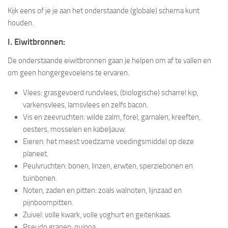
Kijk eens of je je aan het onderstaande (globale) schema kunt
houden.
I. Eiwitbronnen:
De onderstaande eiwitbronnen gaan je helpen om af te vallen en
om geen hongergevoelens te ervaren.
Vlees: grasgevoerd rundvlees, (biologische) scharrel kip,
varkensvlees, lamsvlees en zelfs bacon.
Vis en zeevruchten: wilde zalm, forel, garnalen, kreeften,
oesters, mosselen en kabeljauw.
Eieren: het meest voedzame voedingsmiddel op deze
planeet.
Peulvruchten: bonen, linzen, erwten, sperziebonen en
tuinbonen.
Noten, zaden en pitten: zoals walnoten, lijnzaad en
pijnboompitten.
Zuivel: volle kwark, volle yoghurt en geitenkaas.
Pseudo granen: quinoa