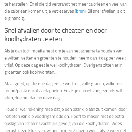
te herstellen. En al die tijd verbrandt het meer calorieën en veel van
die calorieën komen uit je vetreserves (
bron
). Bij snel afvallen is dit
erg handig.
Snel afvallen door te cheaten en door
koolhydraten te eten
Als je dan toch moeite hebt om je aan het schema te houden van
eiwitten, vetten en groenten te houden, neem dan 1 dag per week
vrijaf. Op deze dag eet je wel koolhydraten. Overigens zitten er in
groenten ook koolhydraten….
Maar goed, op die ene dag eet je wel fruit, volle granen, volkoren
brood/pasta en/of aardappelen. En als je dan iets ongezonds wilt
eten, doe het dan op deze dag.
Houd er wel rekening mee dat je een paar kilo aan zult komen, door
het eten van die voedingsmiddelen. Heeft te maken met de extra
opslag van lichaamsvocht, als gevolg van die koolhydraten. Wees
gerust, deze kilo’s verdwijnen binnen 2 dagen weer, als je weer eet