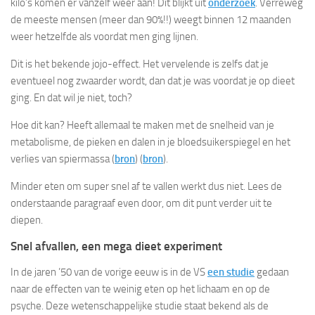
kilo’s komen er vanzelf weer aan! Dit blijkt uit
onderzoek
. Verreweg
de meeste mensen (meer dan 90%!!) weegt binnen 12 maanden
weer hetzelfde als voordat men ging lijnen.
Dit is het bekende jojo-effect. Het vervelende is zelfs dat je
eventueel nog zwaarder wordt, dan dat je was voordat je op dieet
ging. En dat wil je niet, toch?
Hoe dit kan? Heeft allemaal te maken met de snelheid van je
metabolisme, de pieken en dalen in je bloedsuikerspiegel en het
verlies van spiermassa (
bron
) (
bron
).
Minder eten om super snel af te vallen werkt dus niet. Lees de
onderstaande paragraaf even door, om dit punt verder uit te
diepen.
Snel afvallen, een mega dieet experiment
In de jaren ’50 van de vorige eeuw is in de VS
een studie
gedaan
naar de effecten van te weinig eten op het lichaam en op de
psyche. Deze wetenschappelijke studie staat bekend als de