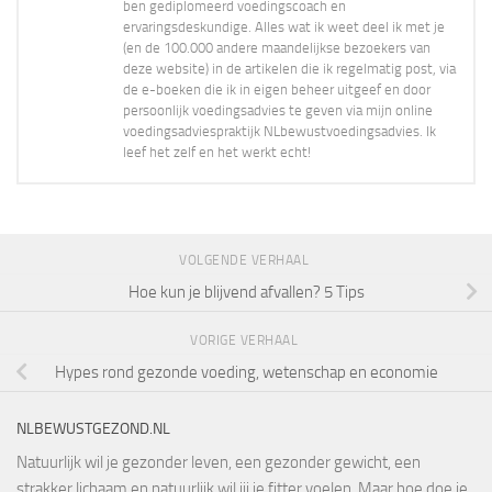
ben gediplomeerd voedingscoach en
ervaringsdeskundige. Alles wat ik weet deel ik met je
(en de 100.000 andere maandelijkse bezoekers van
deze website) in de artikelen die ik regelmatig post, via
de e-boeken die ik in eigen beheer uitgeef en door
persoonlijk voedingsadvies te geven via mijn online
voedingsadviespraktijk NLbewustvoedingsadvies. Ik
leef het zelf en het werkt echt!
VOLGENDE VERHAAL
Hoe kun je blijvend afvallen? 5 Tips
VORIGE VERHAAL
Hypes rond gezonde voeding, wetenschap en economie
NLBEWUSTGEZOND.NL
Natuurlijk wil je gezonder leven, een gezonder gewicht, een
strakker lichaam en natuurlijk wil jij je fitter voelen. Maar hoe doe je