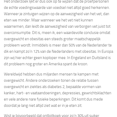
Het onderzoek lijkt er dus ook op te wijzen dat de proefpersonen
de echte voedingswaarde van voedsel niet altijd goed herkennen.
Wanneer je zintuigen wijzen op de aanwezigheid van het vet, dan
eten we minder. Maar wanneer we het vet niet kunnen
waarnemen, dan leidt de aanwezigheid van verborgen vet juist tot
overconsumptie. Dit is, meen ik, een waardevolle conclusie omdat
overgewicht en obesitas een steeds groter maatschappelijk
probleem wordt. Inmiddels is meer dan 50% van de Nederlander te
dik en kampt zo’n 12% van de Nederlanders met obesitas. In Europa
zijn wij hier echter geen koploper mee. In Engeland en Duitsland is
dit probleem nog groter en Amerika spant de kroon.
Wereldwijd hebben dus miljarden mensen te kampen met
overgewicht. Andere onderzoeken tonen de relatie tussen
overgewicht en ziektes als diabetes 2, bepaalde vormen van
kanker, hart- en vaataandoeningen, depressies, gewrichtsklachten
en vele andere nare fysieke beperkingen. Dit komt dus mede
doordat je lang niet altijd ziet wat er in je eten zit.
Wist je bijvoorbeeld dat ontbijtkoek voor zo’n 30% uit suiker