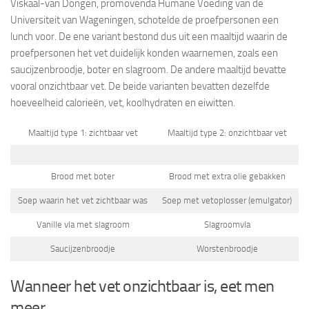
Viskaal-van Dongen, promovenda Humane Voeding van de
Universiteit van Wageningen, schotelde de proefpersonen een
lunch voor. De ene variant bestond dus uit een maaltijd waarin de
proefpersonen het vet duidelijk konden waarnemen, zoals een
saucijzenbroodje, boter en slagroom. De andere maaltijd bevatte
vooral onzichtbaar vet. De beide varianten bevatten dezelfde
hoeveelheid calorieën, vet, koolhydraten en eiwitten.
Maaltijd type 1: zichtbaar vet
Maaltijd type 2: onzichtbaar vet
Brood met boter
Brood met extra olie gebakken
Soep waarin het vet zichtbaar was
Soep met vetoplosser (emulgator)
Vanille vla met slagroom
Slagroomvla
Saucijzenbroodje
Worstenbroodje
Wanneer het vet onzichtbaar is, eet men
meer