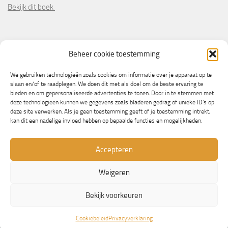
Bekijk dit boek
PARTNERS
Beheer cookie toestemming
Wooninformatie.nl
We gebruiken technologieën zoals cookies om informatie over je apparaat op te
slaan en/of te raadplegen. We doen dit met als doel om de beste ervaring te
bieden en om gepersonaliseerde advertenties te tonen. Door in te stemmen met
deze technologieën kunnen we gegevens zoals bladeren gedrag of unieke ID's op
deze site verwerken. Als je geen toestemming geeft of je toestemming intrekt,
kan dit een nadelige invloed hebben op bepaalde functies en mogelijkheden.
Accepteren
Weigeren
© Copyright 2013/2023 - NLbewustgezond.nl
Bekijk voorkeuren
Mogelijk gemaakt door
- Ontworpen met de
Hueman thema
Cookiebeleid
Privacyverklaring