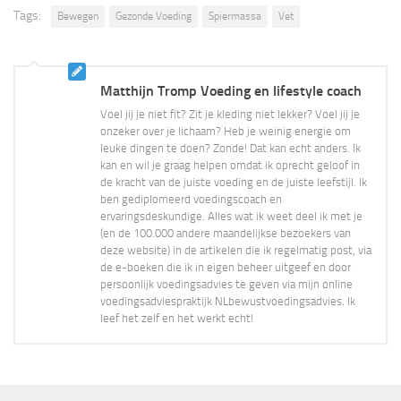
Tags:
Bewegen
Gezonde Voeding
Spiermassa
Vet
Matthijn Tromp Voeding en lifestyle coach
Voel jij je niet fit? Zit je kleding niet lekker? Voel jij je
onzeker over je lichaam? Heb je weinig energie om
leuke dingen te doen? Zonde! Dat kan echt anders. Ik
kan en wil je graag helpen omdat ik oprecht geloof in
de kracht van de juiste voeding en de juiste leefstijl. Ik
ben gediplomeerd voedingscoach en
ervaringsdeskundige. Alles wat ik weet deel ik met je
(en de 100.000 andere maandelijkse bezoekers van
deze website) in de artikelen die ik regelmatig post, via
de e-boeken die ik in eigen beheer uitgeef en door
persoonlijk voedingsadvies te geven via mijn online
voedingsadviespraktijk NLbewustvoedingsadvies. Ik
leef het zelf en het werkt echt!