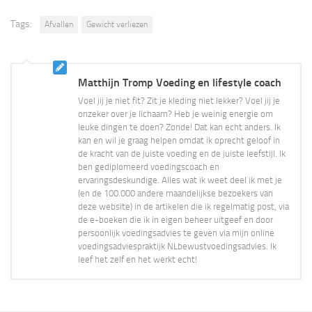
Tags:
Afvallen
Gewicht verliezen
Matthijn Tromp Voeding en lifestyle coach
Voel jij je niet fit? Zit je kleding niet lekker? Voel jij je
onzeker over je lichaam? Heb je weinig energie om
leuke dingen te doen? Zonde! Dat kan echt anders. Ik
kan en wil je graag helpen omdat ik oprecht geloof in
de kracht van de juiste voeding en de juiste leefstijl. Ik
ben gediplomeerd voedingscoach en
ervaringsdeskundige. Alles wat ik weet deel ik met je
(en de 100.000 andere maandelijkse bezoekers van
deze website) in de artikelen die ik regelmatig post, via
de e-boeken die ik in eigen beheer uitgeef en door
persoonlijk voedingsadvies te geven via mijn online
voedingsadviespraktijk NLbewustvoedingsadvies. Ik
leef het zelf en het werkt echt!