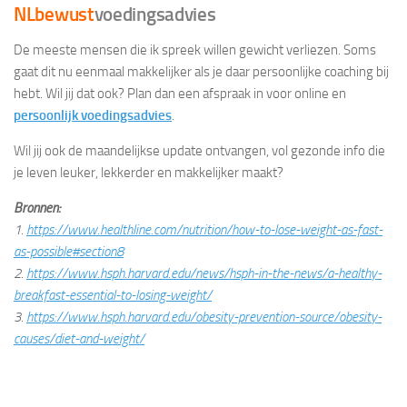
NLbewust
voedingsadvies
De meeste mensen die ik spreek willen gewicht verliezen. Soms
gaat dit nu eenmaal makkelijker als je daar persoonlijke coaching bij
hebt. Wil jij dat ook? Plan dan een afspraak in voor online en
persoonlijk voedingsadvies
.
Wil jij ook de maandelijkse update ontvangen, vol gezonde info die
je leven leuker, lekkerder en makkelijker maakt?
Bronnen:
1.
https://www.healthline.com/nutrition/how-to-lose-weight-as-fast-
as-possible#section8
2.
https://www.hsph.harvard.edu/news/hsph-in-the-news/a-healthy-
breakfast-essential-to-losing-weight/
3.
https://www.hsph.harvard.edu/obesity-prevention-source/obesity-
causes/diet-and-weight/