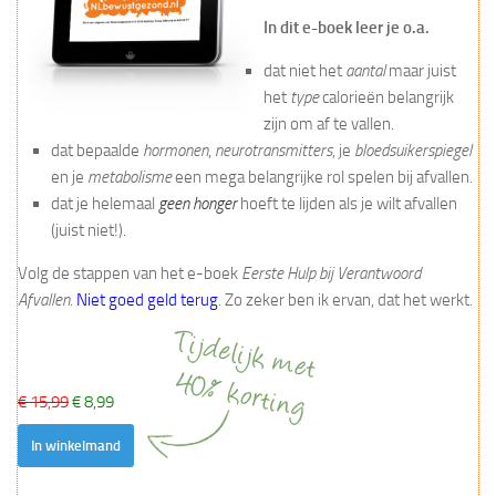
In dit e-boek leer je o.a.
dat niet het
aantal
maar juist
het
type
calorieën belangrijk
zijn om af te vallen.
dat bepaalde
hormonen
,
neurotransmitters
, je
bloedsuikerspiegel
en je
metabolisme
een mega belangrijke rol spelen bij afvallen.
dat je helemaal
geen honger
hoeft te lijden als je wilt afvallen
(juist niet!).
Volg de stappen van het e-boek
Eerste Hulp bij Verantwoord
Afvallen
.
Niet goed geld terug
. Zo zeker ben ik ervan, dat het werkt.
€ 15,99
€ 8,99
In winkelmand