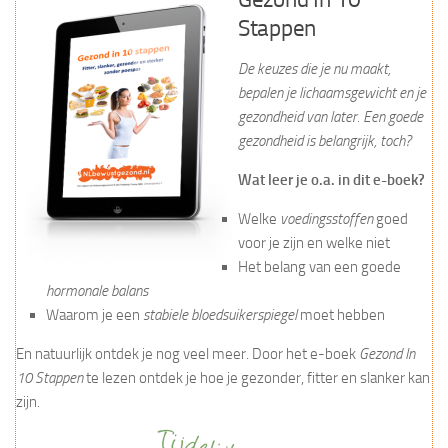
Stappen
De keuzes die je nu maakt,
bepalen je lichaamsgewicht en je
gezondheid van later. Een goede
gezondheid is belangrijk, toch?
Wat leer je o.a. in dit e-boek?
Welke
voedingsstoffen
goed
voor je zijn en welke niet
Het belang van een goede
hormonale balans
Waarom je een
stabiele bloedsuikerspiegel
moet hebben
En natuurlijk ontdek je nog veel meer. Door het e-boek
Gezond In
10 Stappen
te lezen ontdek je hoe je gezonder, fitter en slanker kan
zijn.