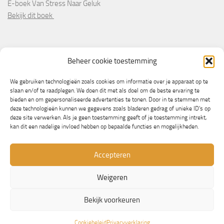
E-boek Van Stress Naar Geluk
Bekijk dit boek
PARTNERS
Beheer cookie toestemming
Wooninformatie.nl
We gebruiken technologieën zoals cookies om informatie over je apparaat op te
slaan en/of te raadplegen. We doen dit met als doel om de beste ervaring te
bieden en om gepersonaliseerde advertenties te tonen. Door in te stemmen met
deze technologieën kunnen we gegevens zoals bladeren gedrag of unieke ID's op
deze site verwerken. Als je geen toestemming geeft of je toestemming intrekt,
kan dit een nadelige invloed hebben op bepaalde functies en mogelijkheden.
Accepteren
Weigeren
© Copyright 2013/2023 - NLbewustgezond.nl
Bekijk voorkeuren
Mogelijk gemaakt door
- Ontworpen met de
Hueman thema
Cookiebeleid
Privacyverklaring