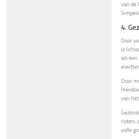
van de 
Simpelw
4. Ge
Door vo
je lich
als een
eiwitte
Door me
Hierdoo
van het
Gezonde 
noten, 
volle g