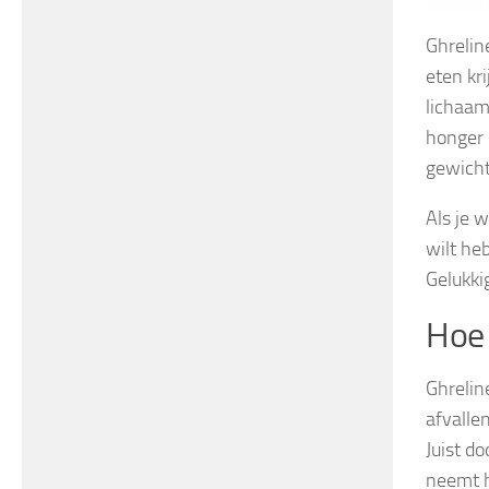
Ghreline
eten kr
lichaam
honger h
gewicht
Als je 
wilt he
Gelukki
Hoe 
Ghrelin
afvallen
Juist do
neemt h