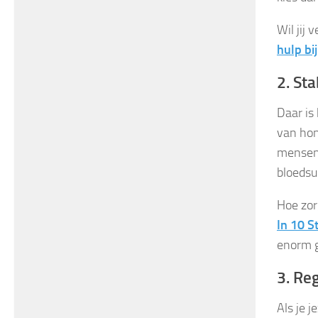
Wil jij 
hulp bi
2. St
Daar is 
van hon
mensen 
bloedsu
Hoe zor
In 10 S
enorm g
3. Re
Als je 