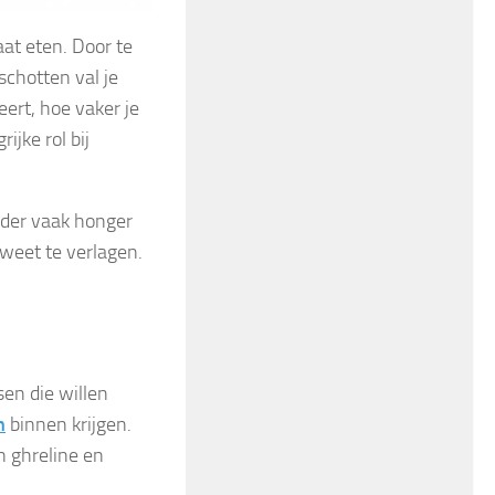
aat eten. Door te
schotten val je
ert, hoe vaker je
ijke rol bij
inder vaak honger
 weet te verlagen.
sen die willen
n
binnen krijgen.
an ghreline en