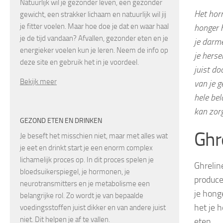
Natuurlijk wil je gezonder leven, een gezonder
Het horm
gewicht, een strakker lichaam en natuurlijk wil jij
je fitter voelen. Maar hoe doe je dat en waar haal
honger 
je de tijd vandaan? Afvallen, gezonder eten en je
je darme
energieker voelen kun je leren. Neem de info op
je herse
deze site en gebruik het in je voordeel.
juist do
Bekijk meer
van je g
hele bel
kan zor
GEZOND ETEN EN DRINKEN
Ghr
Je beseft het misschien niet, maar met alles wat
je eet en drinkt start je een enorm complex
lichamelijk proces op. In dit proces spelen je
Ghrelin
bloedsuikerspiegel, je hormonen, je
produce
neurotransmitters en je metabolisme een
je honge
belangrijke rol. Zo wordt je van bepaalde
het je 
voedingsstoffen juist dikker en van andere juist
niet. Dit helpen je af te vallen.
eten.