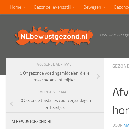
Home
Gezonde levensstijl
Bewegen
Gezond
Doorgaan naar inhoud
Calorietabel
Blog
Tips voor een g
VOLGENDE VERHAAL
GEZOND
6 Ongezonde voedingsmiddelen, die je
maar beter kunt mijden
Afv
VORIGE VERHAAL
20 Gezonde traktaties voor verjaardagen
hor
en feestjes
NLBEWUSTGEZOND.NL
DOOR
MA