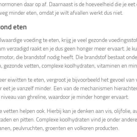
hormonen daar op af. Daarnaast is de hoeveelheid die je eet
eg minder eten, omdat je wilt afvallen werkt dus niet.
zond eten
lwaardige voeding te eten, krijg je veel gezonde voedingsst
aam verzadigd raakt en je dus geen honger meer ervaart. Je ku
 motor, die brandstof nodig heeft. Die brandstof bestaat onde
n, gezonde vetten, complexe koolhydraten, vitaminen en min
er eiwitten te eten, vergroot je bijvoorbeeld het gevoel van 
r eet je vanzelf minder. Een van de mechanismen hierachter 
 niveau van ghreline, waardoor je minder honger ervaart.
vetten helpen ook. Hierbij kan je denken aan vis, olijfolie, a
zaden en pitten. Complexe koolhydraten vind je onder ander
ranen, peulvruchten, groenten en volkoren producten.