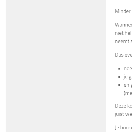
Minder 
Wanneer
niet hel
neemt a
Dus eve
nee
je 
en 
(me
Deze ko
juist w
Je horm