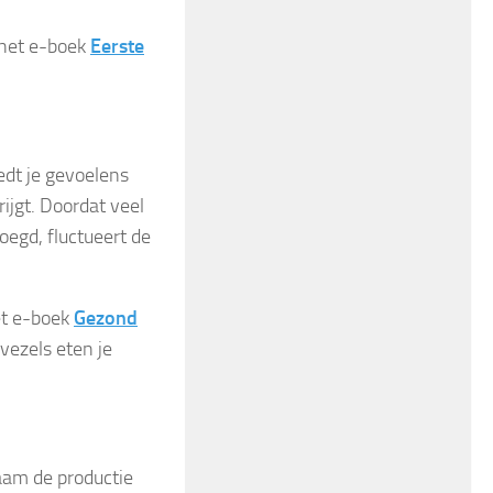
n het e-boek
Eerste
oedt je gevoelens
ijgt. Doordat veel
egd, fluctueert de
het e-boek
Gezond
vezels eten je
haam de productie