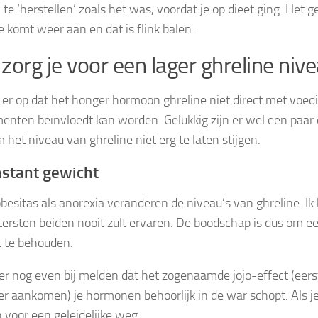
te ‘herstellen’ zoals het was, voordat je op dieet ging. Het g
e komt weer aan en dat is flink balen.
zorg je voor een lager ghreline niv
t er op dat het honger hormoon ghreline niet direct met voedin
enten beïnvloedt kan worden. Gelukkig zijn er wel een paar 
 het niveau van ghreline niet erg te laten stijgen.
nstant gewicht
besitas als anorexia veranderen de niveau’s van ghreline. Ik 
tersten beiden nooit zult ervaren. De boodschap is dus om e
 te behouden.
hier nog even bij melden dat het zogenaamde jojo-effect (eerst
r aankomen) je hormonen behoorlijk in de war schopt. Als je 
n voor een geleidelijke weg.