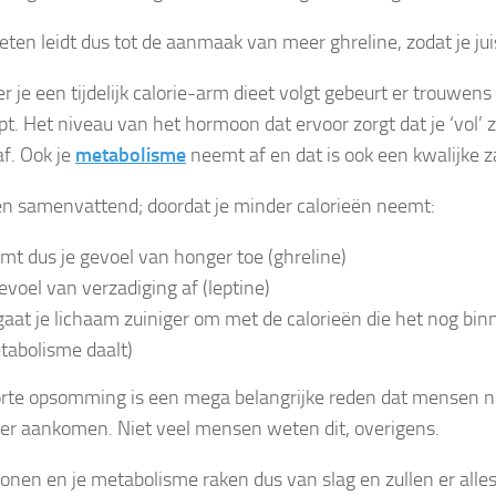
eten leidt dus tot de aanmaak van meer ghreline, zodat je juis
 je een tijdelijk calorie-arm dieet volgt gebeurt er trouwens 
pt. Het niveau van het hormoon dat ervoor zorgt dat je ‘vol’ z
f. Ook je
metabolisme
neemt af en dat is ook een kwalijke z
n samenvattend; doordat je minder calorieën neemt:
mt dus je gevoel van honger toe (ghreline)
gevoel van verzadiging af (leptine)
gaat je lichaam zuiniger om met de calorieën die het nog binn
tabolisme daalt)
rte opsomming is een mega belangrijke reden dat mensen ni
eer aankomen. Niet veel mensen weten dit, overigens.
onen en je metabolisme raken dus van slag en zullen er alle