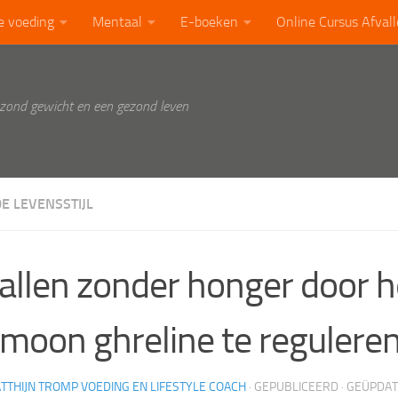
e voeding
Mentaal
E-boeken
Online Cursus Afval
ezond gewicht en een gezond leven
E LEVENSSTIJL
allen zonder honger door h
moon ghreline te regulere
TTHIJN TROMP VOEDING EN LIFESTYLE COACH
· GEPUBLICEERD
· GEÜPDA