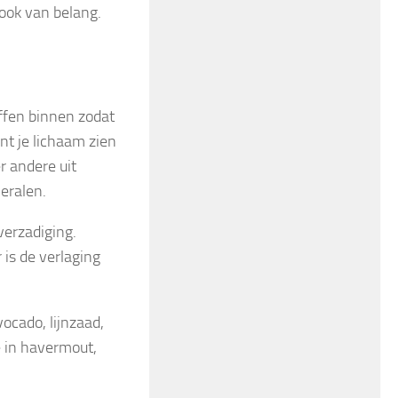
 ook van belang.
offen binnen zodat
nt je lichaam zien
r andere uit
eralen.
verzadiging.
is de verlaging
vocado, lijnzaad,
e in havermout,