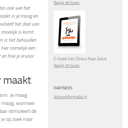
Bekijk dit boek
dan ook wel het
aakt in je maag en
nvloedt het deel van
o moeilijk is komt
dan is het behouden
 hier namelijk een
t en hoe je ervoor
E-boek Van Stress Naar Geluk
Bekijk dit boek
r maakt
PARTNERS
darm. Je maag
Wooninformatie.nl
 je maag, wanneer
daar stimuleert de
je op zoek naar