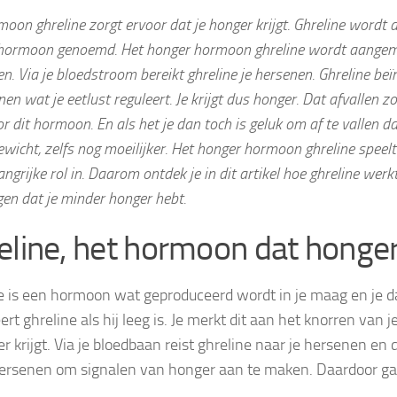
oon ghreline zorgt ervoor dat je honger krijgt. Ghreline wordt 
hormoon genoemd. Het honger hormoon ghreline wordt aangem
n. Via je bloedstroom bereikt ghreline je hersenen. Ghreline beï
nen wat je eetlust reguleert. Je krijgt dus honger. Dat afvallen z
or dit hormoon. En als het je dan toch is geluk om af te vallen 
ewicht, zelfs nog moeilijker. Het honger hormoon ghreline speelt
angrijke rol in. Daarom ontdek je in dit artikel hoe ghreline werk
gen dat je minder honger hebt.
eline, het hormoon dat honge
e is een hormoon wat geproduceerd wordt in je maag en je 
ert ghreline als hij leeg is. Je merkt dit aan het knorren van
r krijgt. Via je bloedbaan reist ghreline naar je hersenen en 
hersenen om signalen van honger aan te maken. Daardoor ga 