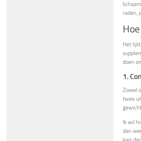
lichaam 
raden, j
Hoe 
Het lijk
supplem
doen om
1. Co
Zowel o
twee ui
gewicht
Ik wil 
dan wee
kies da