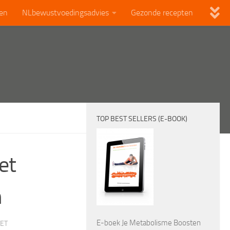
len
NLbewustvoedingsadvies
Gezonde recepten
TOP BEST SELLERS (E-BOOK)
et
n
E-boek Je Metabolisme Boosten
TET