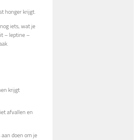
t honger krijgt.
nog iets, wat je
it – leptine –
aak.
en krijgt
et afvallen en
s aan doen om je