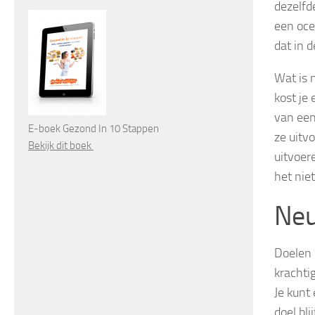
dezelfd
een ocea
dat in d
Wat is 
kost je
van een 
E-boek Gezond In 10 Stappen
ze uitvo
Bekijk dit boek
uitvoer
het nie
Neu
Doelen 
krachtig
Je kunt 
doel bl