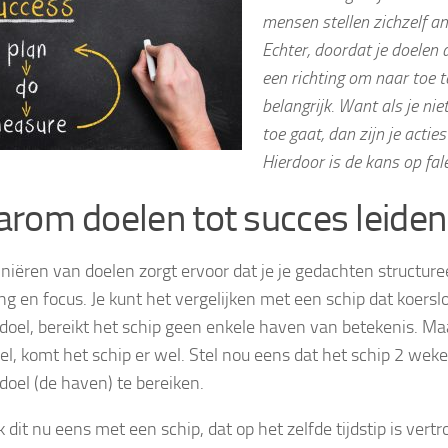
mensen stellen zichzelf a
Echter, doordat je doelen d
een richting om naar toe t
belangrijk. Want als je ni
toe gaat, dan zijn je actie
Hierdoor is de kans op fal
rom doelen tot succes leiden
iniëren van doelen zorgt ervoor dat je je gedachten structure
ing en focus. Je kunt het vergelijken met een schip dat koersl
doel, bereikt het schip geen enkele haven van betekenis. Maa
el, komt het schip er wel. Stel nou eens dat het schip 2 wek
doel (de haven) te bereiken.
k dit nu eens met een schip, dat op het zelfde tijdstip is vertr