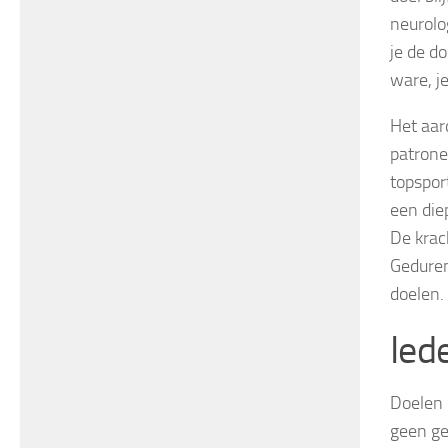
neurolog
je de do
ware, j
Het aar
patrone
topspor
een die
De krac
Geduren
doelen.
Ied
Doelen 
geen ge