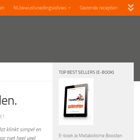
len
NLbewustvoedingsadvies
Gezonde recepten
TOP BEST SELLERS (E-BOOK)
den.
TET
dat klinkt simpel en
E-boek Je Metabolisme Boosten
aar niet heel veel