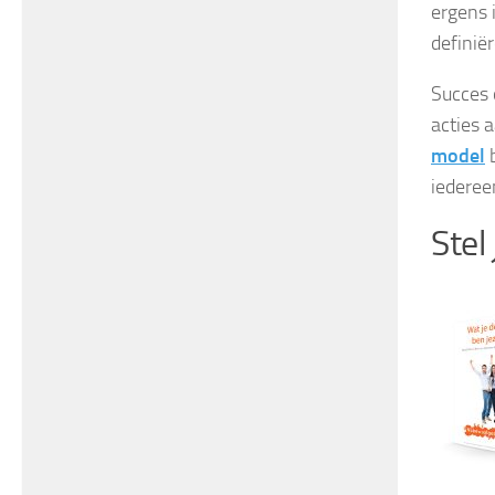
ergens 
definië
Succes 
acties a
model
b
iederee
Stel