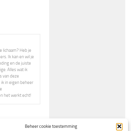
r je lichaam? Heb je
s. Ik kan en wil je
eding en de juiste
ge. Alles wat ik
rs van deze
 ik in eigen beheer
ne
en het werkt echt!
Beheer cookie toestemming