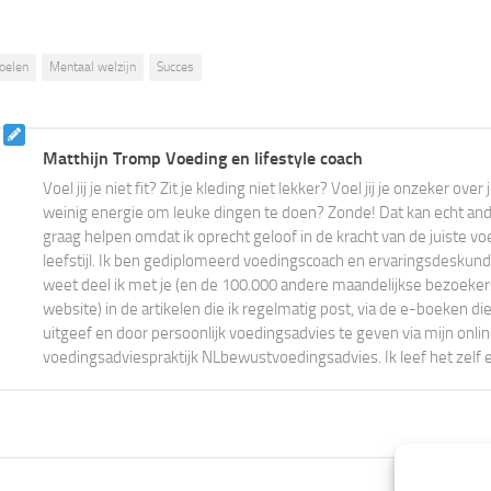
oelen
Mentaal welzijn
Succes
Matthijn Tromp Voeding en lifestyle coach
Voel jij je niet fit? Zit je kleding niet lekker? Voel jij je onzeker ove
weinig energie om leuke dingen te doen? Zonde! Dat kan echt ander
graag helpen omdat ik oprecht geloof in de kracht van de juiste vo
leefstijl. Ik ben gediplomeerd voedingscoach en ervaringsdeskundi
weet deel ik met je (en de 100.000 andere maandelijkse bezoeke
website) in de artikelen die ik regelmatig post, via de e-boeken die
uitgeef en door persoonlijk voedingsadvies te geven via mijn onli
voedingsadviespraktijk NLbewustvoedingsadvies. Ik leef het zelf 