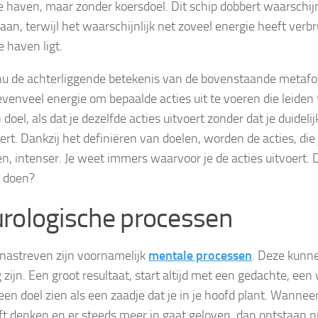
e haven, maar zonder koersdoel. Dit schip dobbert waarschijn
an, terwijl het waarschijnlijk net zoveel energie heeft verbru
e haven ligt.
nu de achterliggende betekenis van de bovenstaande metafo
 evenveel energie om bepaalde acties uit te voeren die leiden
doel, als dat je dezelfde acties uitvoert zonder dat je duidel
ert. Dankzij het definiëren van doelen, worden de acties, die 
en, intenser. Je weet immers waarvoor je de acties uitvoert.
t doen?
rologische processen
nastreven zijn voornamelijk
mentale processen
. Deze kunne
 zijn. Een groot resultaat, start altijd met een gedachte, een
een doel zien als een zaadje dat je in je hoofd plant. Wannee
ijft denken en er steeds meer in gaat geloven, dan ontstaan 