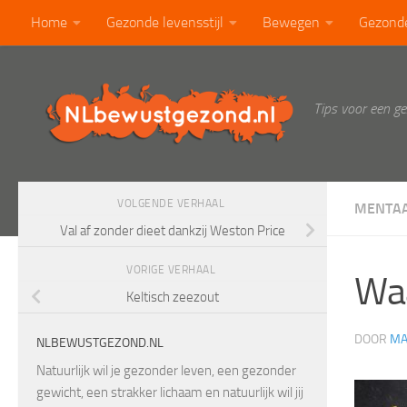
Home
Gezonde levensstijl
Bewegen
Gezond
Doorgaan naar inhoud
Calorietabel
Blog
Tips voor een g
VOLGENDE VERHAAL
MENTAA
Val af zonder dieet dankzij Weston Price
VORIGE VERHAAL
Waa
Keltisch zeezout
DOOR
MA
NLBEWUSTGEZOND.NL
Natuurlijk wil je gezonder leven, een gezonder
gewicht, een strakker lichaam en natuurlijk wil jij