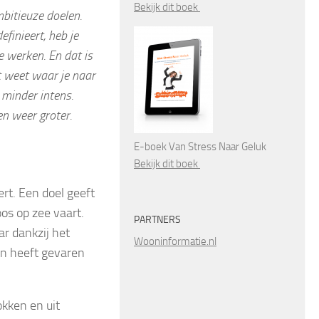
Bekijk dit boek
mbitieuze doelen.
efinieert, heb je
e werken. En dat is
et weet waar je naar
s minder intens.
en weer groter.
E-boek Van Stress Naar Geluk
Bekijk dit boek
ert. Een doel geeft
oos op zee vaart.
PARTNERS
r dankzij het
Wooninformatie.nl
en heeft gevaren
okken en uit