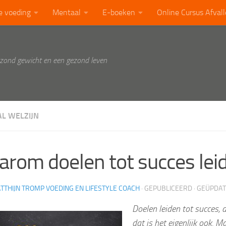
e voeding
Mentaal
E-boeken
Online Cursus Afval
ezond gewicht en een gezond leven
L WELZIJN
rom doelen tot succes lei
TTHIJN TROMP VOEDING EN LIFESTYLE COACH
· GEPUBLICEERD
· GEÜPDA
Doelen leiden tot succes, 
dat is het eigenlijk ook. M