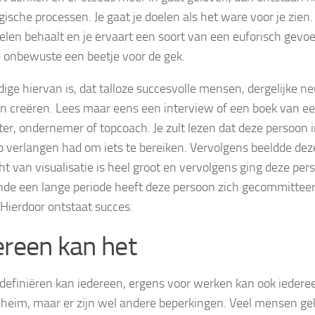
ische processen. Je gaat je doelen als het ware voor je zien. J
elen behaalt en je ervaart een soort van een euforisch gevoel
e onbewuste een beetje voor de gek.
dige hiervan is, dat talloze succesvolle mensen, dergelijke n
n creëren. Lees maar eens een interview of een boek van ee
ter, ondernemer of topcoach. Je zult lezen dat deze persoon i
p verlangen had om iets te bereiken. Vervolgens beeldde deze
ht van visualisatie is heel groot en vervolgens ging deze pers
de een lange periode heeft deze persoon zich gecommitteerd
 Hierdoor ontstaat succes.
ereen kan het
definiëren kan iedereen, ergens voor werken kan ook iederee
heim, maar er zijn wel andere beperkingen. Veel mensen ge