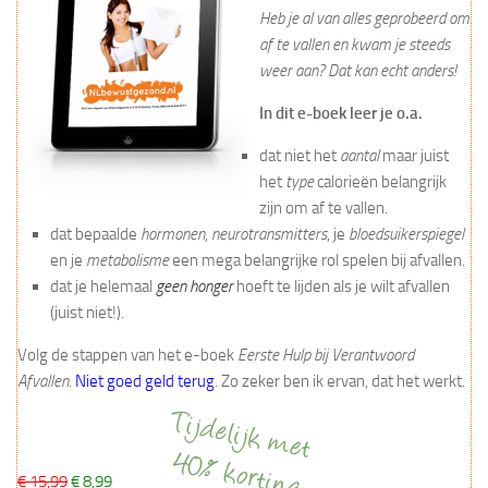
Heb je al van alles geprobeerd om
af te vallen en kwam je steeds
weer aan? Dat kan echt anders!
In dit e-boek leer je o.a.
dat niet het
aantal
maar juist
het
type
calorieën belangrijk
zijn om af te vallen.
dat bepaalde
hormonen
,
neurotransmitters
, je
bloedsuikerspiegel
en je
metabolisme
een mega belangrijke rol spelen bij afvallen.
dat je helemaal
geen honger
hoeft te lijden als je wilt afvallen
(juist niet!).
Volg de stappen van het e-boek
Eerste Hulp bij Verantwoord
Afvallen
.
Niet goed geld terug
. Zo zeker ben ik ervan, dat het werkt.
€ 15,99
€ 8,99