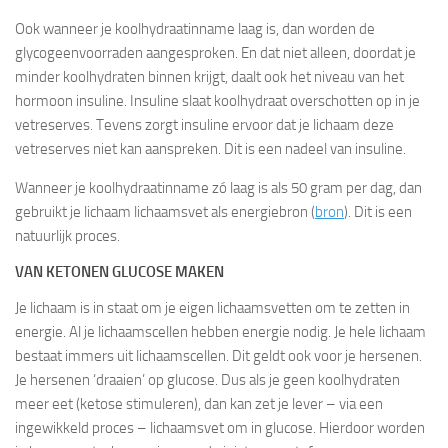
Ook wanneer je koolhydraatinname laag is, dan worden de
glycogeenvoorraden aangesproken. En dat niet alleen, doordat je
minder koolhydraten binnen krijgt, daalt ook het niveau van het
hormoon insuline. Insuline slaat koolhydraat overschotten op in je
vetreserves. Tevens zorgt insuline ervoor dat je lichaam deze
vetreserves niet kan aanspreken. Dit is een nadeel van insuline.
Wanneer je koolhydraatinname zó laag is als 50 gram per dag, dan
gebruikt je lichaam lichaamsvet als energiebron (
bron
). Dit is een
natuurlijk proces.
VAN KETONEN GLUCOSE MAKEN
Je lichaam is in staat om je eigen lichaamsvetten om te zetten in
energie. Al je lichaamscellen hebben energie nodig. Je hele lichaam
bestaat immers uit lichaamscellen. Dit geldt ook voor je hersenen.
Je hersenen ‘draaien’ op glucose. Dus als je geen koolhydraten
meer eet (ketose stimuleren), dan kan zet je lever – via een
ingewikkeld proces – lichaamsvet om in glucose. Hierdoor worden