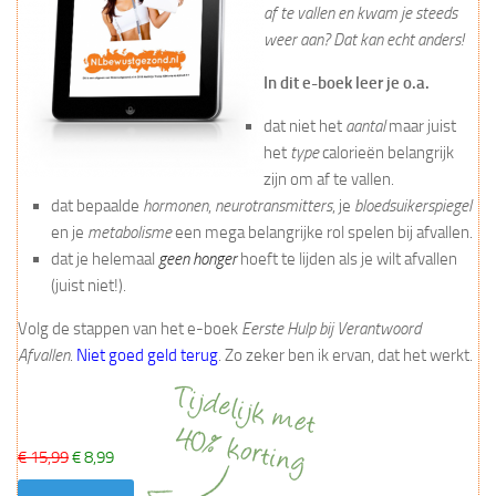
af te vallen en kwam je steeds
weer aan? Dat kan echt anders!
In dit e-boek leer je o.a.
dat niet het
aantal
maar juist
het
type
calorieën belangrijk
zijn om af te vallen.
dat bepaalde
hormonen
,
neurotransmitters
, je
bloedsuikerspiegel
en je
metabolisme
een mega belangrijke rol spelen bij afvallen.
dat je helemaal
geen honger
hoeft te lijden als je wilt afvallen
(juist niet!).
Volg de stappen van het e-boek
Eerste Hulp bij Verantwoord
Afvallen
.
Niet goed geld terug
. Zo zeker ben ik ervan, dat het werkt.
€ 15,99
€ 8,99