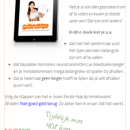
Heb je al van alles geprobeerd om
af te vallen en kwam je steeds
weer aan? Dat kan echt anders!
In dit e-boek leer je o.a.
dat niet het
aantal
maar juist
het
type
calorieën belangrijk
zijn om af te vallen.
dat bepaalde
hormonen
,
neurotransmitters
, je
bloedsuikerspiegel
en je
metabolisme
een mega belangrijke rol spelen bij afvallen.
dat je helemaal
geen honger
hoeft te lijden als je wilt afvallen
(juist niet!).
Volg de stappen van het e-boek
Eerste Hulp bij Verantwoord
Afvallen
.
Niet goed geld terug
. Zo zeker ben ik ervan, dat het werkt.