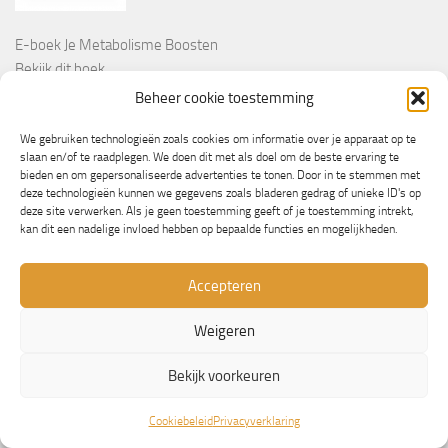
E-boek Je Metabolisme Boosten
Bekijk dit boek
Beheer cookie toestemming
We gebruiken technologieën zoals cookies om informatie over je apparaat op te
slaan en/of te raadplegen. We doen dit met als doel om de beste ervaring te
bieden en om gepersonaliseerde advertenties te tonen. Door in te stemmen met
deze technologieën kunnen we gegevens zoals bladeren gedrag of unieke ID's op
deze site verwerken. Als je geen toestemming geeft of je toestemming intrekt,
kan dit een nadelige invloed hebben op bepaalde functies en mogelijkheden.
E-boek Van Stress Naar Geluk
Accepteren
Bekijk dit boek
Weigeren
PARTNERS
Bekijk voorkeuren
Wooninformatie.nl
Cookiebeleid
Privacyverklaring