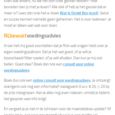
Even wat anders, nu we het toch over gevoel hebben? Hoe
tevreden ben jij met je leven? Alle oké of heb je het gevoel dat er
meer is? Lees dan snel het e-boek
Wat Je Denkt Ben Jezelf
. Geluk
en succes kennen namelijk geen geheimen. Het is voor iedereen. Je
moet er alleen wel wat voor doen.
NLbewust
voedingsadvies
Ik kan het mij goed voorstellen dat je flink wat vragen hebt over je
eigen voedingspatroon. Eet je het wel goed, of je wilt je
bijvoorbeeld fitter voelen, of je wilt afvallen. Dan kun je mij ook
bellen. Goed idee? Boek dan ook een
consult voor online
voedingsadvies
.
Boek dus ook een
online consult voor voedingsadvies
. Je ontvangt
overigens ook nog een informatief naslagwerk (t.w.v. € 25,-). Zit bij
de prijs inbegrepen. Kan je alles nog even nalezen, omdat je tijdens
het gesprek veel info krijgt.
En vergeet je je niet in te schrijven voor de maandelijkse update? Af
en toe (max. een keer per maand) stuur ik je een mailtje vol