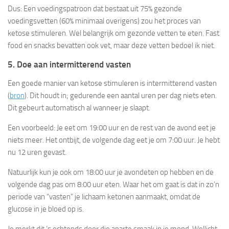
Dus: Een voedingspatroon dat bestaat uit 75% gezonde
voedingsvetten (60% minimaal overigens) zou het proces van
ketose stimuleren. Wel belangrijk om gezonde vetten te eten. Fast
food en snacks bevatten ook vet, maar deze vetten bedoel ik niet.
5. Doe aan intermitterend vasten
Een goede manier van ketose stimuleren is intermitterend vasten
(
bron
). Dit houdt in; gedurende een aantal uren per dag niets eten.
Dit gebeurt automatisch al wanneer je slaapt.
Een voorbeeld: Je eet om 19:00 uur en de rest van de avond eet je
niets meer. Het ontbijt, de volgende dag eet je om 7:00 uur. Je hebt
nu 12 uren gevast.
Natuurlijk kun je ook om 18:00 uur je avondeten op hebben en de
volgende dag pas om 8:00 uur eten. Waar het om gaat is dat in zo’n
periode van “vasten” je lichaam ketonen aanmaakt, omdat de
glucose in je bloed op is.
Je merkt dit ’s ochtends door die aparte smaak in je mond. Wellicht