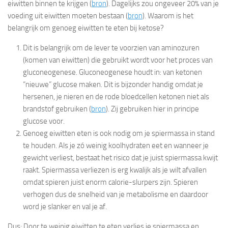
eiwitten binnen te krijgen (
bron
). Dagelijks zou ongeveer 20% van je
voeding uit eiwitten moeten bestaan (
bron
). Waarom is het
belangrijk om genoeg eiwitten te eten bij ketose?
Dit is belangrijk om de lever te voorzien van aminozuren
(komen van eiwitten) die gebruikt wordt voor het proces van
gluconeogenese. Gluconeogenese houdt in: van ketonen
“nieuwe” glucose maken. Dit is bijzonder handig omdat je
hersenen, je nieren en de rode bloedcellen ketonen niet als
brandstof gebruiken (
bron
). Zij gebruiken hier in principe
glucose voor.
Genoeg eiwitten eten is ook nodig om je spiermassa in stand
te houden. Als je zó weinig koolhydraten eet en wanneer je
gewicht verliest, bestaat het risico dat je juist spiermassa kwijt
raakt. Spiermassa verliezen is erg kwalijk als je wilt afvallen
omdat spieren juist enorm calorie-slurpers zijn. Spieren
verhogen dus de snelheid van je metabolisme en daardoor
word je slanker en val je af.
Dus: Door te weinig eiwitten te eten verlies je spiermassa en