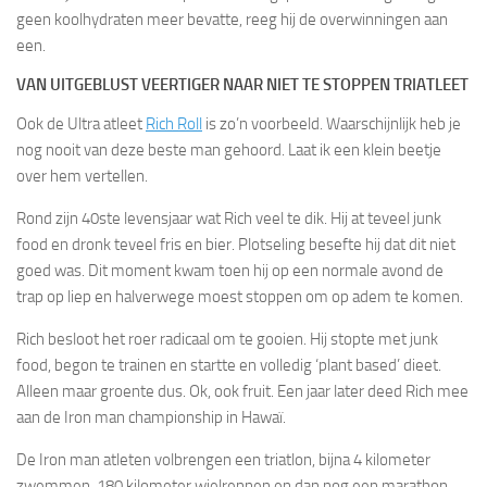
geen koolhydraten meer bevatte, reeg hij de overwinningen aan
een.
VAN UITGEBLUST VEERTIGER NAAR NIET TE STOPPEN TRIATLEET
Ook de Ultra atleet
Rich Roll
is zo’n voorbeeld. Waarschijnlijk heb je
nog nooit van deze beste man gehoord. Laat ik een klein beetje
over hem vertellen.
Rond zijn 40ste levensjaar wat Rich veel te dik. Hij at teveel junk
food en dronk teveel fris en bier. Plotseling besefte hij dat dit niet
goed was. Dit moment kwam toen hij op een normale avond de
trap op liep en halverwege moest stoppen om op adem te komen.
Rich besloot het roer radicaal om te gooien. Hij stopte met junk
food, begon te trainen en startte en volledig ‘plant based’ dieet.
Alleen maar groente dus. Ok, ook fruit. Een jaar later deed Rich mee
aan de Iron man championship in Hawaï.
De Iron man atleten volbrengen een triatlon, bijna 4 kilometer
zwemmen, 180 kilometer wielrennen en dan nog een marathon