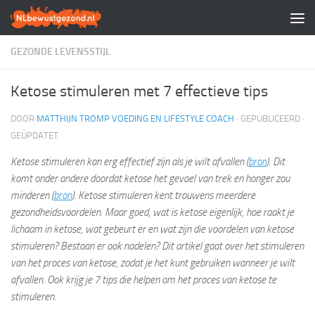
Doorgaan naar inhoud
GEZONDE LEVENSSTIJL
Ketose stimuleren met 7 effectieve tips
DOOR
MATTHIJN TROMP VOEDING EN LIFESTYLE COACH
· GEPUBLICEERD
·
GEÜPDATET
Ketose stimuleren kan erg effectief zijn als je wilt afvallen (
bron
). Dit
komt onder andere doordat ketose het gevoel van trek en honger zou
minderen (
bron
). Ketose stimuleren kent trouwens meerdere
gezondheidsvoordelen. Maar goed, wat is ketose eigenlijk, hoe raakt je
lichaam in ketose, wat gebeurt er en wat zijn die voordelen van ketose
stimuleren? Bestaan er ook nadelen? Dit artikel gaat over het stimuleren
van het proces van ketose, zodat je het kunt gebruiken wanneer je wilt
afvallen. Ook krijg je 7 tips die helpen om het proces van ketose te
stimuleren.