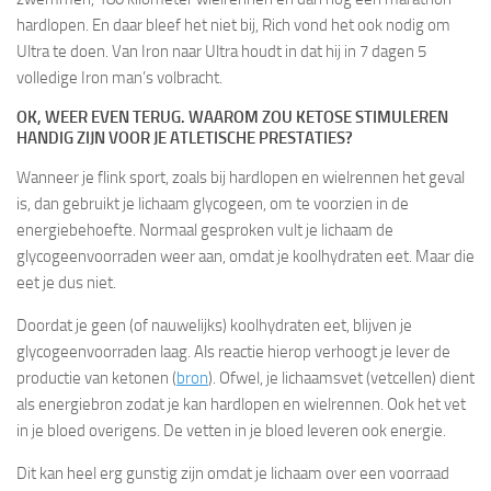
hardlopen. En daar bleef het niet bij, Rich vond het ook nodig om
Ultra te doen. Van Iron naar Ultra houdt in dat hij in 7 dagen 5
volledige Iron man’s volbracht.
OK, WEER EVEN TERUG. WAAROM ZOU KETOSE STIMULEREN
HANDIG ZIJN VOOR JE ATLETISCHE PRESTATIES?
Wanneer je flink sport, zoals bij hardlopen en wielrennen het geval
is, dan gebruikt je lichaam glycogeen, om te voorzien in de
energiebehoefte. Normaal gesproken vult je lichaam de
glycogeenvoorraden weer aan, omdat je koolhydraten eet. Maar die
eet je dus niet.
Doordat je geen (of nauwelijks) koolhydraten eet, blijven je
glycogeenvoorraden laag. Als reactie hierop verhoogt je lever de
productie van ketonen (
bron
). Ofwel, je lichaamsvet (vetcellen) dient
als energiebron zodat je kan hardlopen en wielrennen. Ook het vet
in je bloed overigens. De vetten in je bloed leveren ook energie.
Dit kan heel erg gunstig zijn omdat je lichaam over een voorraad