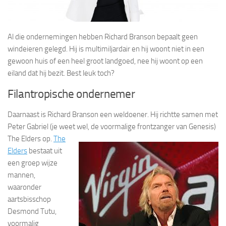
Al die ondernemingen hebben Richard Branson bepaalt geen
windeieren gelegd. Hij is multimiljardair en hij woont niet in een
gewoon huis of een heel groot landgoed, nee hij woont op een
eiland dat hij bezit. Best leuk toch?
Filantropische ondernemer
Daarnaast is Richard Branson een weldoener. Hij richtte samen met
Peter Gabriel (je weet wel, de voormalige frontzanger van
Genesis)
The Elders op.
The
Elders
bestaat uit
een groep wijze
mannen,
waaronder
aartsbisschop
Desmond Tutu,
voormalig