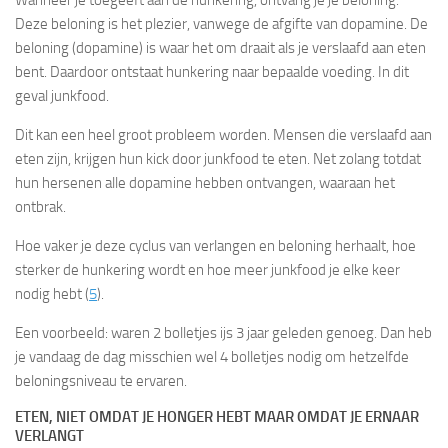
Deze beloning is het plezier, vanwege de afgifte van dopamine. De
beloning (dopamine) is waar het om draait als je verslaafd aan eten
bent. Daardoor ontstaat hunkering naar bepaalde voeding. In dit
geval junkfood.
Dit kan een heel groot probleem worden. Mensen die verslaafd aan
eten zijn, krijgen hun kick door junkfood te eten. Net zolang totdat
hun hersenen alle dopamine hebben ontvangen, waaraan het
ontbrak.
Hoe vaker je deze cyclus van verlangen en beloning herhaalt, hoe
sterker de hunkering wordt en hoe meer junkfood je elke keer
nodig hebt (
5
).
Een voorbeeld: waren 2 bolletjes ijs 3 jaar geleden genoeg. Dan heb
je vandaag de dag misschien wel 4 bolletjes nodig om hetzelfde
beloningsniveau te ervaren.
ETEN, NIET OMDAT JE HONGER HEBT MAAR OMDAT JE ERNAAR
VERLANGT