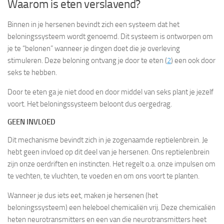
Waarom is eten verslavend?
Binnen in je hersenen bevindt zich een systeem dat het
beloningssysteem wordt genoemd. Dit systeem is ontworpen om
je te “belonen” wanneer je dingen doet die je overleving
stimuleren. Deze beloning ontvang je door te eten (
2
) een ook door
seks te hebben.
Door te eten ga je niet dood en door middel van seks plant je jezelf
voort. Het beloningssysteem beloont dus oergedrag.
GEEN INVLOED
Dit mechanisme bevindt zich in je zogenaamde reptielenbrein. Je
hebt geen invloed op dit deel van je hersenen. Ons reptielenbrein
zijn onze oerdriften en instincten. Het regelt o.a. onze impulsen om
te vechten, te vluchten, te voeden en om ons voort te planten.
Wanneer je dus iets eet, maken je hersenen (het
beloningssysteem) een heleboel chemicaliën vrij. Deze chemicaliën
heten neurotransmitters en een van die neurotransmitters heet