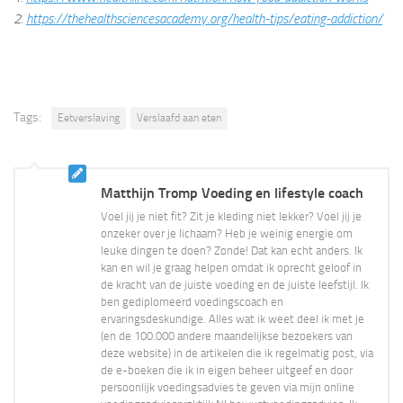
2.
https://thehealthsciencesacademy.org/health-tips/eating-addiction/
Tags:
Eetverslaving
Verslaafd aan eten
Matthijn Tromp Voeding en lifestyle coach
Voel jij je niet fit? Zit je kleding niet lekker? Voel jij je
onzeker over je lichaam? Heb je weinig energie om
leuke dingen te doen? Zonde! Dat kan echt anders. Ik
kan en wil je graag helpen omdat ik oprecht geloof in
de kracht van de juiste voeding en de juiste leefstijl. Ik
ben gediplomeerd voedingscoach en
ervaringsdeskundige. Alles wat ik weet deel ik met je
(en de 100.000 andere maandelijkse bezoekers van
deze website) in de artikelen die ik regelmatig post, via
de e-boeken die ik in eigen beheer uitgeef en door
persoonlijk voedingsadvies te geven via mijn online