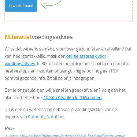
In winkelmand
NLbewust
voedingsadvies
Wil je dat wij eens samen praten over gezond eten en afvallen? Dat
kan, heel gemakkelijk: maak een
online afspraak voor
voedingsadvies
. In 30 minuten praat ik je helemaal bij en omdat je
heel veel tips en inzichten ontvangt, krijg je ook nog een PDF
bomvol gezonde info. Zit bij de prijs inbegrepen.
Ben je ongeduldig en wil je snel (en goed) afvallen? Volg dan het
plan van het e-boek
10 Kilo Afvallen In 3 Maanden
.
Dit is een op wetenschap gebaseerd voedingsartikel van de
experts van
Authority Nutrition
.
Bron:
1.
https://www.healthline.com/nutrition/how-food-addiction-works