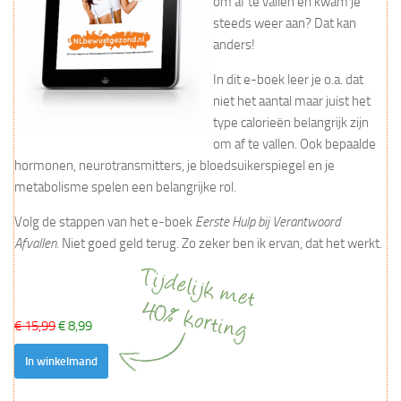
om af te vallen en kwam je
steeds weer aan? Dat kan
anders!
In dit e-boek leer je o.a. dat
niet het aantal maar juist het
type calorieën belangrijk zijn
om af te vallen. Ook bepaalde
hormonen, neurotransmitters, je bloedsuikerspiegel en je
metabolisme spelen een belangrijke rol.
Volg de stappen van het e-boek
Eerste Hulp bij Verantwoord
Afvallen
. Niet goed geld terug. Zo zeker ben ik ervan, dat het werkt.
€ 15,99
€ 8,99
In winkelmand