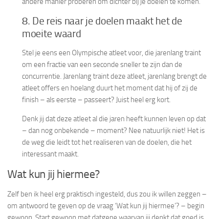
andere manier proberen om dichter bij je doelen te komen.
8. De reis naar je doelen maakt het de
moeite waard
Stel je eens een Olympische atleet voor, die jarenlang traint
om een fractie van een seconde sneller te zijn dan de
concurrentie. Jarenlang traint deze atleet, jarenlang brengt de
atleet offers en hoelang duurt het moment dat hij of zij de
finish – als eerste – passeert? Juist heel erg kort.
Denk jij dat deze atleet al die jaren heeft kunnen leven op dat
– dan nog onbekende – moment? Nee natuurlijk niet! Het is
de weg die leidt tot het realiseren van de doelen, die het
interessant maakt.
Wat kun jij hiermee?
Zelf ben ik heel erg praktisch ingesteld, dus zou ik willen zeggen –
om antwoord te geven op de vraag ‘Wat kun jij hiermee’? – begin
gewoon. Start gewoon met datgene waarvan jij denkt dat goed is.