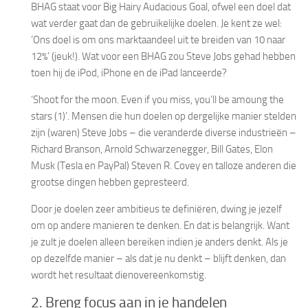
BHAG staat voor Big Hairy Audacious Goal, ofwel een doel dat
wat verder gaat dan de gebruikelijke doelen. Je kent ze wel:
‘Ons doel is om ons marktaandeel uit te breiden van 10 naar
12%’ (jeuk!). Wat voor een BHAG zou Steve Jobs gehad hebben
toen hij de iPod, iPhone en de iPad lanceerde?
‘Shoot for the moon. Even if you miss, you’ll be amoung the
stars (1)’. Mensen die hun doelen op dergelijke manier stelden
zijn (waren) Steve Jobs – die veranderde diverse industrieën –
Richard Branson, Arnold Schwarzenegger, Bill Gates, Elon
Musk (Tesla en PayPal) Steven R. Covey en talloze anderen die
grootse dingen hebben gepresteerd.
Door je doelen zeer ambitieus te definiëren, dwing je jezelf
om op andere manieren te denken. En dat is belangrijk. Want
je zult je doelen alleen bereiken indien je anders denkt. Als je
op dezelfde manier – als dat je nu denkt – blijft denken, dan
wordt het resultaat dienovereenkomstig.
2. Breng focus aan in je handelen