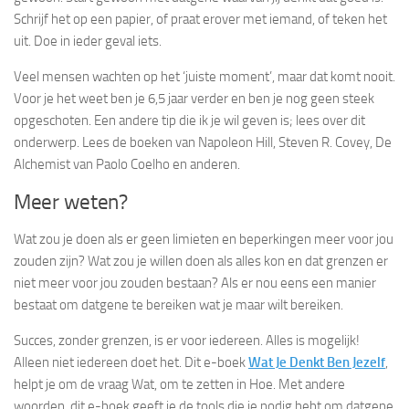
Schrijf het op een papier, of praat erover met iemand, of teken het
uit. Doe in ieder geval iets.
Veel mensen wachten op het ‘juiste moment’, maar dat komt nooit.
Voor je het weet ben je 6,5 jaar verder en ben je nog geen steek
opgeschoten. Een andere tip die ik je wil geven is; lees over dit
onderwerp. Lees de boeken van Napoleon Hill, Steven R. Covey, De
Alchemist van Paolo Coelho en anderen.
Meer weten?
Wat zou je doen als er geen limieten en beperkingen meer voor jou
zouden zijn? Wat zou je willen doen als alles kon en dat grenzen er
niet meer voor jou zouden bestaan? Als er nou eens een manier
bestaat om datgene te bereiken wat je maar wilt bereiken.
Succes, zonder grenzen, is er voor iedereen. Alles is mogelijk!
Alleen niet iedereen doet het. Dit e-boek
Wat Je Denkt Ben Jezelf
,
helpt je om de vraag Wat, om te zetten in Hoe. Met andere
woorden, dit e-boek geeft je de tools die je nodig hebt om datgene