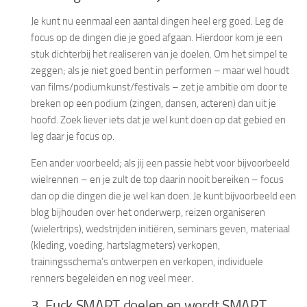
Je kunt nu eenmaal een aantal dingen heel erg goed. Leg de
focus op de dingen die je goed afgaan. Hierdoor kom je een
stuk dichterbij het realiseren van je doelen. Om het simpel te
zeggen; als je niet goed bent in performen – maar wel houdt
van films/podiumkunst/festivals – zet je ambitie om door te
breken op een podium (zingen, dansen, acteren) dan uit je
hoofd. Zoek liever iets dat je wel kunt doen op dat gebied en
leg daar je focus op.
Een ander voorbeeld; als jij een passie hebt voor bijvoorbeeld
wielrennen – en je zult de top daarin nooit bereiken – focus
dan op die dingen die je wel kan doen. Je kunt bijvoorbeeld een
blog bijhouden over het onderwerp, reizen organiseren
(wielertrips), wedstrijden initiëren, seminars geven, materiaal
(kleding, voeding, hartslagmeters) verkopen,
trainingsschema’s ontwerpen en verkopen, individuele
renners begeleiden en nog veel meer.
3. Fuck SMART doelen en wordt SMART