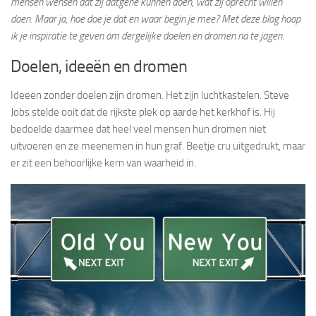
mensen wensen dat zij datgene kunnen doen, wat zij oprecht willen
doen. Maar ja, hoe doe je dat en waar begin je mee? Met deze blog hoop
ik je inspiratie te geven om dergelijke doelen en dromen na te jagen.
Doelen, ideeën en dromen
Ideeën zonder doelen zijn dromen. Het zijn luchtkastelen. Steve
Jobs stelde ooit dat de rijkste plek op aarde het kerkhof is. Hij
bedoelde daarmee dat heel veel mensen hun dromen niet
uitvoeren en ze meenemen in hun graf. Beetje cru uitgedrukt, maar
er zit een behoorlijke kern van waarheid in.