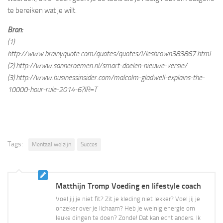
te bereiken wat je wilt.
Bron:
(1)
http://www.brainyquote.com/quotes/quotes/l/lesbrown383867.html
(2) http://www.sanneroemen.nl/smart-doelen-nieuwe-versie/
(3) http://www.businessinsider.com/malcolm-gladwell-explains-the-
10000-hour-rule-2014-6?IR=T
Tags:
Mentaal welzijn
Succes
Matthijn Tromp Voeding en lifestyle coach
Voel jij je niet fit? Zit je kleding niet lekker? Voel jij je
onzeker over je lichaam? Heb je weinig energie om
leuke dingen te doen? Zonde! Dat kan echt anders. Ik