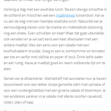
Verleng je dag met een eiwitrijke lunch. Na een stevige smoothie in
de ochtend en misschien wel een
maaltijdreep
tussendoor, kan je
nu aan de slag met een heerlijke eiwitrijke lunch. Natuurlijk kan je
eenvoudigweg kiezen voor de snelste en makkelijkste oplossing:
nog een shake. Even schudden en klaar! Maar dat gaat uiteindelijk
ook vervelen en je wil vast eens een keer afwisselen met een
andere maaltijd. Kies dan eens voor een salade met een
koolhydraatarm broodje. Voeg er een ei, komkommer en tomaten
aan toe en verfijn met olijfolie en peper of zout. Drink liefst water
en eet rustig. Kauw je maaltijd goed en neem voldoende tijd om te
eten.
Geniet van je afslankdiner. Wat betreft het avondeten kun je kiezen
bijvoorbeeld voor een lekker stukje gerookte zalm met spinazie of
voor een rundergehaktbal met een groene salade of bloemkool. Je
kan eindeloos variëren in je salade met allerlei soorten rauwkost,
noten, oliën of kaas.