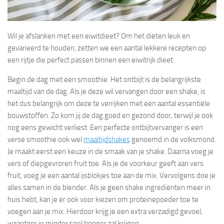
Wil je afslanken met een eiwitdieet? Om het diëten leuk en
gevarieerd te houden, zetten we een aantal lekkere recepten op
een rijtje die perfect passen binnen een eiwitrijk dieet.
Begin de dag met een smoothie. Het ontbijt is de belangrijkste
maaltijd van de dag. Als je deze wil vervangen door een shake, is
het dus belangrijk om deze te verrijken met een aantal essentiële
bouwstoffen. Zo kom jij de dag goed en gezond door, terwijl je ook
nog eens gewicht verliest. Een perfecte ontbijtvervanger is een
verse smoothie ook wel
maaltijdshakes
genoemd in de volksmond.
Je maakt eerst een keuze in de smaak van je shake. Daarna voeg je
vers of diepgevroren fruit toe. Als je de voorkeur geeft aan vers
fruit, voeg je een aantal ijsblokjes toe aan de mix. Vervolgens doe je
alles samen in de blender. Als je geen shake ingrediënten meer in
huis hebt, kan je er ook voor kiezen om proteïnepoeder toe te
voegen aan je mix. Hierdoor krijg je een extra verzadigd gevoel,
waardoor je minder snel honger zal krijgen.