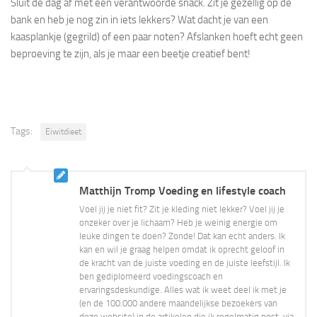
Sluit de dag af met een verantwoorde snack. Zit je gezellig op de
bank en heb je nog zin in iets lekkers? Wat dacht je van een
kaasplankje (gegrild) of een paar noten? Afslanken hoeft echt geen
beproeving te zijn, als je maar een beetje creatief bent!
Tags:
Eiwitdieet
Matthijn Tromp Voeding en lifestyle coach
Voel jij je niet fit? Zit je kleding niet lekker? Voel jij je
onzeker over je lichaam? Heb je weinig energie om
leuke dingen te doen? Zonde! Dat kan echt anders. Ik
kan en wil je graag helpen omdat ik oprecht geloof in
de kracht van de juiste voeding en de juiste leefstijl. Ik
ben gediplomeerd voedingscoach en
ervaringsdeskundige. Alles wat ik weet deel ik met je
(en de 100.000 andere maandelijkse bezoekers van
deze website) in de artikelen die ik regelmatig post, via