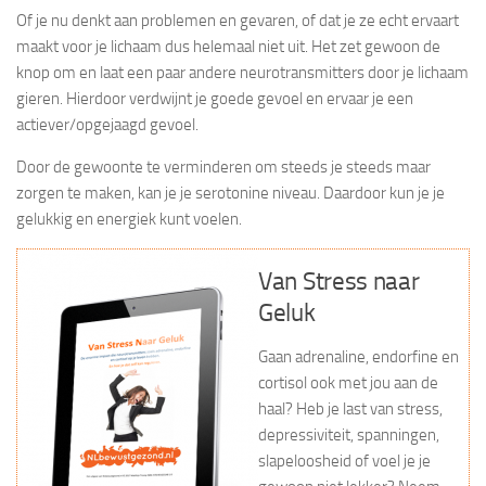
Of je nu denkt aan problemen en gevaren, of dat je ze echt ervaart
maakt voor je lichaam dus helemaal niet uit. Het zet gewoon de
knop om en laat een paar andere neurotransmitters door je lichaam
gieren. Hierdoor verdwijnt je goede gevoel en ervaar je een
actiever/opgejaagd gevoel.
Door de gewoonte te verminderen om steeds je steeds maar
zorgen te maken, kan je je serotonine niveau. Daardoor kun je je
gelukkig en energiek kunt voelen.
Van Stress naar
Geluk
Gaan adrenaline, endorfine en
cortisol ook met jou aan de
haal? Heb je last van stress,
depressiviteit, spanningen,
slapeloosheid of voel je je