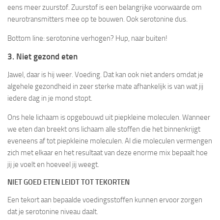
eens meer zuurstof. Zuurstof is een belangrijke voorwaarde om
neurotransmitters mee op te bouwen. Ook serotonine dus.
Bottom line: serotonine verhogen? Hup, naar buiten!
3. Niet gezond eten
Jawel, daar is hij weer. Voeding. Dat kan ook niet anders omdat je
algehele gezondheid in zeer sterke mate afhankelijk is van wat jij
iedere dag in je mond stopt.
Ons hele lichaam is opgebouwd uit piepkleine moleculen. Wanneer
we eten dan breekt ons lichaam alle stoffen die het binnenkrijgt
eveneens af tot piepkleine moleculen. Al die moleculen vermengen
zich met elkaar en het resultaat van deze enorme mix bepaalt hoe
jij je voelt en hoeveel jij weegt.
NIET GOED ETEN LEIDT TOT TEKORTEN
Een tekort aan bepaalde voedingsstoffen kunnen ervoor zorgen
dat je serotonine niveau daalt.