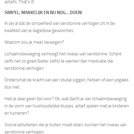
actiefs. That’s it!
SIMPEL, MAKKELIJK EN NU NOG… DOEN!
Ik zei al dat de simpelheid van serotonine verhogen zit in de
kwaliteit van je dagelijkse gewoontes.
Waarom zou je meer bewegen?
Lichaamsbeweging verhoogt het niveau van serotonine. Schijnt
zelfs net zo goed (beter zelfs) te werken dan medicatie die
serotonine verhogen.
Onderschat de kracht van een stukje joggen, fietsen of een yogales
dus niet.
Heb je daar geen tijd voor? Ok, wat dacht je van lichaamsbeweging
in de vorm van huishoudelijke klusjes, actief spelen met je kinderen
en tuinieren?
Vooral activiteiten die je buiten moet doen, kunnen het niveau van
serotonine verhogen.