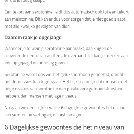
en dat je rustig slaapt.
Een tekort aan serotonine, leidt dus automatisch ook tot een tekort
aan melatonine. Dit kan er dus voor zorgen dat je niet goed slaapt,
met alle kwalijke gevolgen van dien.
Daarom raak je opgejaagd
Wanneer je te weinig serotonine aanmaakt, dan krijgen de
activerende neurotransmitters de overhand. Dit kan je merken aan
een opgejaagd en onrustig gevoel.
Serotonine wordt ook wel het gelukshormoon genoemd, omdat
het depressies kan tegengaan. Het blijkt namelijk dat mensen met
hoge niveaus van serotonine een positievere gemoedstoestand
hebben, dan mensen met lage niveaus.
Nu gaan we eens kijken welke 6 dagelijkse gewoontes het niveau
van serotonine verhogen, of juist verlagen.
6 Dagelijkse gewoontes die het niveau van