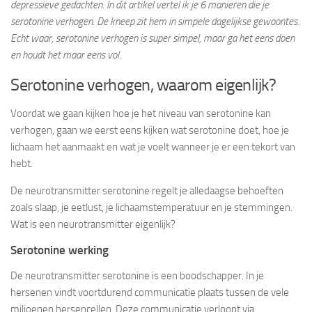
depressieve gedachten. In dit artikel vertel ik je 6 manieren die je
serotonine verhogen. De kneep zit hem in simpele dagelijkse gewoontes.
Echt waar, serotonine verhogen is super simpel, maar ga het eens doen
en houdt het maar eens vol.
Serotonine verhogen, waarom eigenlijk?
Voordat we gaan kijken hoe je het niveau van serotonine kan
verhogen, gaan we eerst eens kijken wat serotonine doet, hoe je
lichaam het aanmaakt en wat je voelt wanneer je er een tekort van
hebt.
De neurotransmitter serotonine regelt je alledaagse behoeften
zoals slaap, je eetlust, je lichaamstemperatuur en je stemmingen.
Wat is een neurotransmitter eigenlijk?
Serotonine werking
De neurotransmitter serotonine is een boodschapper. In je
hersenen vindt voortdurend communicatie plaats tussen de vele
miljoenen hersencellen. Deze communicatie verloopt via