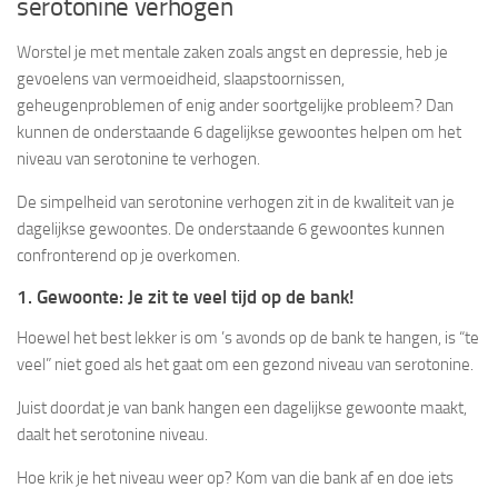
serotonine verhogen
Worstel je met mentale zaken zoals angst en depressie, heb je
gevoelens van vermoeidheid, slaapstoornissen,
geheugenproblemen of enig ander soortgelijke probleem? Dan
kunnen de onderstaande 6 dagelijkse gewoontes helpen om het
niveau van serotonine te verhogen.
De simpelheid van serotonine verhogen zit in de kwaliteit van je
dagelijkse gewoontes. De onderstaande 6 gewoontes kunnen
confronterend op je overkomen.
1. Gewoonte: Je zit te veel tijd op de bank!
Hoewel het best lekker is om ’s avonds op de bank te hangen, is “te
veel” niet goed als het gaat om een gezond niveau van serotonine.
Juist doordat je van bank hangen een dagelijkse gewoonte maakt,
daalt het serotonine niveau.
Hoe krik je het niveau weer op? Kom van die bank af en doe iets