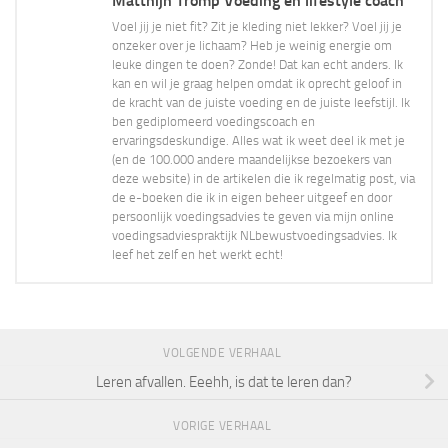
Matthijn Tromp Voeding en lifestyle coach
Voel jij je niet fit? Zit je kleding niet lekker? Voel jij je
onzeker over je lichaam? Heb je weinig energie om
leuke dingen te doen? Zonde! Dat kan echt anders. Ik
kan en wil je graag helpen omdat ik oprecht geloof in
de kracht van de juiste voeding en de juiste leefstijl. Ik
ben gediplomeerd voedingscoach en
ervaringsdeskundige. Alles wat ik weet deel ik met je
(en de 100.000 andere maandelijkse bezoekers van
deze website) in de artikelen die ik regelmatig post, via
de e-boeken die ik in eigen beheer uitgeef en door
persoonlijk voedingsadvies te geven via mijn online
voedingsadviespraktijk NLbewustvoedingsadvies. Ik
leef het zelf en het werkt echt!
VOLGENDE VERHAAL
Leren afvallen. Eeehh, is dat te leren dan?
VORIGE VERHAAL