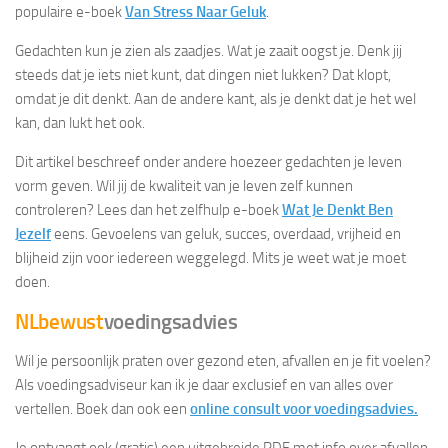
populaire e-boek
Van Stress Naar Geluk
.
Gedachten kun je zien als zaadjes. Wat je zaait oogst je. Denk jij
steeds dat je iets niet kunt, dat dingen niet lukken? Dat klopt,
omdat je dit denkt. Aan de andere kant, als je denkt dat je het wel
kan, dan lukt het ook.
Dit artikel beschreef onder andere hoezeer gedachten je leven
vorm geven. Wil jij de kwaliteit van je leven zelf kunnen
controleren? Lees dan het zelfhulp e-boek
Wat Je Denkt Ben
Jezelf
eens. Gevoelens van geluk, succes, overdaad, vrijheid en
blijheid zijn voor iedereen weggelegd. Mits je weet wat je moet
doen.
NLbewust
voedingsadvies
Wil je persoonlijk praten over gezond eten, afvallen en je fit voelen?
Als voedingsadviseur kan ik je daar exclusief en van alles over
vertellen. Boek dan ook een
online consult voor voedingsadvies.
Je ontvangt ook (gratis) een uitgebreide PDF met info over afvallen,