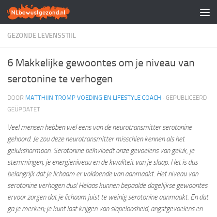
Doorgaan naar inhoud
GEZONDE LEVENSSTIJL
6 Makkelijke gewoontes om je niveau van
serotonine te verhogen
DOOR
MATTHIJN TROMP VOEDING EN LIFESTYLE COACH
· GEPUBLICEERD
·
GEÜPDATET
Veel mensen hebben wel eens van de neurotransmitter serotonine
gehoord. Je zou deze neurotransmitter misschien kennen als het
gelukshormoon. Serotonine beïnvloedt onze gevoelens van geluk, je
stemmingen, je energieniveau en de kwaliteit van je slaap. Het is dus
belangrijk dat je lichaam er voldoende van aanmaakt. Het niveau van
serotonine verhogen dus! Helaas kunnen bepaalde dagelijkse gewoontes
ervoor zorgen dat je lichaam juist te weinig serotonine aanmaakt. En dat
ga je merken; je kunt last krijgen van slapeloosheid, angstgevoelens en