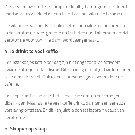
Welke voedingsstoffen? Complexe koolhydraten, gefermenteerd
voedsel zoals zuurkool en een tekort aan het vitamine B complex.
De vitamines van het B complex zetten bepaalde aminozuren om
in de serotonine. Veel groente en fruit eten dus. Dit temeer omdat
serotonine voor 95% in je darm wordt aangemaakt.
4. Je drinkt te veel koffie
Een paar kopjes koffie per dag zijn niet ongezond. Zo activeert
zwarte koffie je metabolisme. Dit is handig omdat je daardoor meer
calorieën verbrandt. Ook raken je hersenen geactiveerd door de
cafeïne.
Een kopje koffie kan zelfs het niveau van serotonine verhogen,
tijdelijk dan. Maar als je te veel koffie drinkt, dan kan een serieuze
verslaving ontstaan. En dit kan juist leiden tot lagere niveaus van
serotonine.
5. Skippen op slaap