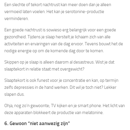
Een slechte of tekort nachtrust kan meer doen dan je alleen
vermoeid laten voelen. Het kan je serotonine-productie
verminderen.
Een goede nachtrust is sowieso erg belangrijk voor een goede
gezondheid. Tijdens je slaap herstelt je lichaam zich van alle
activiteiten en ervaringen van de dag ervoor. Tevens bouwt het de
nodige energie op om de komende dag door te komen.
Skippen op je slaap is alleen daarom al desastreus. Wist je dat
slaaptekort in relatie staat met overgewicht?
Slaaptekort is ook funest voor je concentratie en kan, op termijn
zelfs depressies in de hand werken. Dit wil je toch niet? Lekker
slapen dus.
Ohja, nog zo’n gewoonte; TV kijken en je smart phone. Het licht van
deze apparaten blokkeert de productie van melatonine.
6. Gewoon “niet aanwezig zijn”