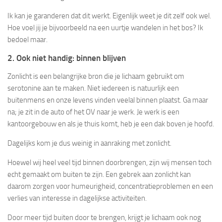
Ik kan je garanderen dat dit werkt. Eigenlijk weet je dit zelf ook wel.
Hoe voel jij je bijvoorbeeld na een uurtje wandelen in het bos? Ik
bedoel maar.
2. Ook niet handig: binnen blijven
Zonlicht is een belangrijke bron die je lichaam gebruikt om
serotonine aan te maken. Niet iedereen is natuurlijk een
buitenmens en onze levens vinden veelal binnen plaatst. Ga maar
na; je zit in de auto of het OV naar je werk. Je werk is een
kantoorgebouw en als je thuis komt, heb je een dak boven je hoofd.
Dagelijks kom je dus weinig in aanraking met zonlicht.
Hoewel wij heel veel tijd binnen doorbrengen, zijn wij mensen toch
echt gemaakt om buiten te zijn. Een gebrek aan zonlicht kan
daarom zorgen voor humeurigheid, concentratieproblemen en een
verlies van interesse in dagelijkse activiteiten.
Door meer tijd buiten door te brengen, krijgt je lichaam ook nog